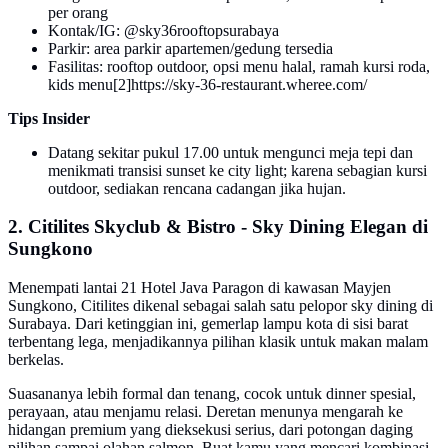
per orang
Kontak/IG: @sky36rooftopsurabaya
Parkir: area parkir apartemen/gedung tersedia
Fasilitas: rooftop outdoor, opsi menu halal, ramah kursi roda,
kids menu
[2]
https://sky-36-restaurant.wheree.com/
Tips Insider
Datang sekitar pukul 17.00 untuk mengunci meja tepi dan
menikmati transisi sunset ke city light; karena sebagian kursi
outdoor, sediakan rencana cadangan jika hujan.
2. Citilites Skyclub & Bistro - Sky Dining Elegan di
Sungkono
Menempati lantai 21 Hotel Java Paragon di kawasan Mayjen
Sungkono, Citilites dikenal sebagai salah satu pelopor sky dining di
Surabaya. Dari ketinggian ini, gemerlap lampu kota di sisi barat
terbentang lega, menjadikannya pilihan klasik untuk makan malam
berkelas.
Suasananya lebih formal dan tenang, cocok untuk dinner spesial,
perayaan, atau menjamu relasi. Deretan menunya mengarah ke
hidangan premium yang dieksekusi serius, dari potongan daging
pilihan sampai olahan salmon. Buat kamu yang mencari kombinasi