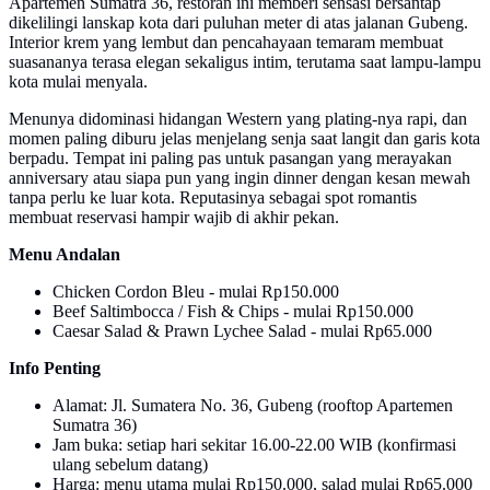
Apartemen Sumatra 36, restoran ini memberi sensasi bersantap
dikelilingi lanskap kota dari puluhan meter di atas jalanan Gubeng.
Interior krem yang lembut dan pencahayaan temaram membuat
suasananya terasa elegan sekaligus intim, terutama saat lampu-lampu
kota mulai menyala.
Menunya didominasi hidangan Western yang plating-nya rapi, dan
momen paling diburu jelas menjelang senja saat langit dan garis kota
berpadu. Tempat ini paling pas untuk pasangan yang merayakan
anniversary atau siapa pun yang ingin dinner dengan kesan mewah
tanpa perlu ke luar kota. Reputasinya sebagai spot romantis
membuat reservasi hampir wajib di akhir pekan.
Menu Andalan
Chicken Cordon Bleu - mulai Rp150.000
Beef Saltimbocca / Fish & Chips - mulai Rp150.000
Caesar Salad & Prawn Lychee Salad - mulai Rp65.000
Info Penting
Alamat: Jl. Sumatera No. 36, Gubeng (rooftop Apartemen
Sumatra 36)
Jam buka: setiap hari sekitar 16.00-22.00 WIB (konfirmasi
ulang sebelum datang)
Harga: menu utama mulai Rp150.000, salad mulai Rp65.000