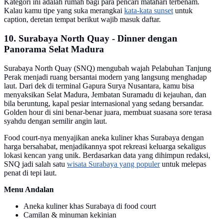
Kategori ini adalah rumah bagi para pencari matahari terbenam.
Kalau kamu tipe yang suka merangkai
kata-kata sunset
untuk
caption, deretan tempat berikut wajib masuk daftar.
10. Surabaya North Quay - Dinner dengan
Panorama Selat Madura
Surabaya North Quay (SNQ) mengubah wajah Pelabuhan Tanjung
Perak menjadi ruang bersantai modern yang langsung menghadap
laut. Dari dek di terminal Gapura Surya Nusantara, kamu bisa
menyaksikan Selat Madura, Jembatan Suramadu di kejauhan, dan
bila beruntung, kapal pesiar internasional yang sedang bersandar.
Golden hour di sini benar-benar juara, membuat suasana sore terasa
syahdu dengan semilir angin laut.
Food court-nya menyajikan aneka kuliner khas Surabaya dengan
harga bersahabat, menjadikannya spot rekreasi keluarga sekaligus
lokasi kencan yang unik. Berdasarkan data yang dihimpun redaksi,
SNQ jadi salah satu
wisata Surabaya yang populer
untuk melepas
penat di tepi laut.
Menu Andalan
Aneka kuliner khas Surabaya di food court
Camilan & minuman kekinian