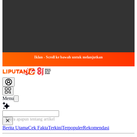
Iklan - Scroll ke bawah untuk melanjutkan
Menu
Tanya apapun tentang artikel ini...
Berita Utama
Cek Fakta
Terkini
Terpopuler
Rekomendasi