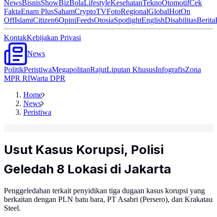
News
Bisnis
ShowBiz
Bola
Lifestyle
Kesehatan
Tekno
Otomotif
Cek
Fakta
Enam Plus
Saham
Crypto
TV
Foto
Regional
Global
Hot
On
Off
Islami
Citizen6
Opini
Feeds
Otosia
Spotlight
English
Disabilitas
Berita
Kontak
Kebijakan Privasi
News
Politik
Peristiwa
Megapolitan
Rajut
Liputan Khusus
Infografis
Zona
MPR RI
Warta DPR
Home
News
Peristiwa
Usut Kasus Korupsi, Polisi
Geledah 8 Lokasi di Jakarta
Penggeledahan terkait penyidikan tiga dugaan kasus korupsi yang
berkaitan dengan PLN batu bara, PT Asabri (Persero), dan Krakatau
Steel.