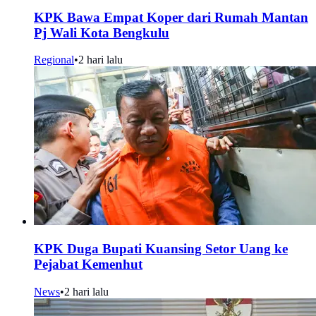
KPK Bawa Empat Koper dari Rumah Mantan
Pj Wali Kota Bengkulu
Regional
•
2 hari lalu
KPK Duga Bupati Kuansing Setor Uang ke
Pejabat Kemenhut
News
•
2 hari lalu