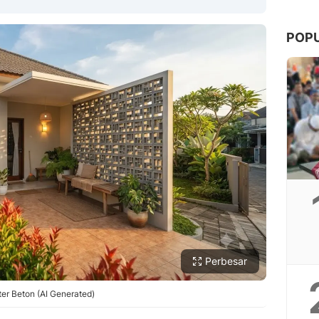
POP
Copy Link
Perbesar
r Beton (AI Generated)