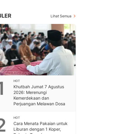
Berita Daerah Dan Peri
Terbaru
Global
ULER
Lihat Semua
Berita Internasional, Sa
Inspiratif, Unik, Dan M
Hot
Hot Liputan6.com Menya
Dan Terbaru
On Off
On Off Liputan6: Sinop
& Berita Bisnis Digital
Islami
1
HOT
Berita & Kajian Islami
Khutbah Jumat 7 Agustus
Hikmah - Liputan6
2026: Merenungi
Citizen6
Kemerdekaan dan
Perjuangan Melawan Dosa
Berita Citizen6 - Medi
Liputan6.com
2
Opini
HOT
Cara Menata Pakaian untuk
Opini Liputan6: Analis
Liburan dengan 1 Koper,
Pandang Dan Perspekti