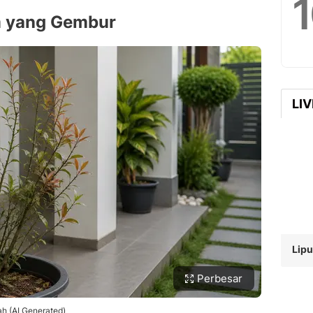
 yang Gembur
LI
Lipu
Perbesar
h (AI Generated)