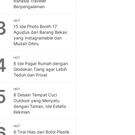
Rahasia Traveler
Feeds
Berpengalaman
Feeds Liputan6: Kumpul
Terbaru Harian
3
HOT
Otosia
15 Ide Photo Booth 17
Agustus dari Barang Bekas
Otosia
yang Instagramable dan
Spotlight
Mudah Ditiru
Berita Terkini, Kabar Te
Dan Dunia - Liputan6.
4
HOT
English
6 Ide Pagar Rumah dengan
Exploring Knowledge, T
Glodokan Tiang agar Lebih
En.Liputan6.com
Teduh dan Privat
Disabilitas
Disabilitas Berita Terkini
5
HOT
Harian, Berita Terbaru,
8 Desain Tempat Cuci
Outdoor yang Menyatu
Berita
dengan Taman, Ide Estetis
Berita Hari Ini Politik,
Kekinian
Health
Kabar Berita Terbaru D
6
HOT
Diet, Herbal Terbaik
6 Tirai Hias dari Botol Plastik