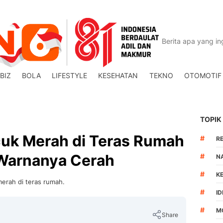
BIZ
BOLA
LIFESTYLE
KESEHATAN
TEKNO
OTOMOTIF
TOPIK
uk Merah di Teras Rumah
#
R
Warnanya Cerah
#
N
#
K
erah di teras rumah.
#
I
#
M
Share