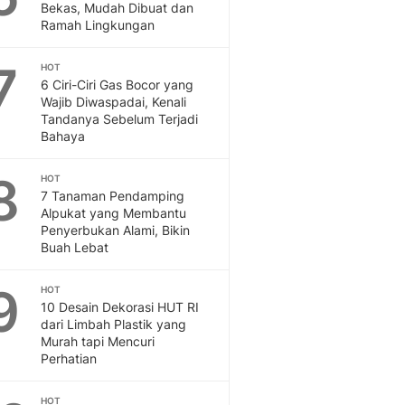
Sport
Bekas, Mudah Dibuat dan
Berita Bola Terkini, Ja
Ramah Lingkungan
Klasemen, Hasil Liga
7
HOT
6 Ciri-Ciri Gas Bocor yang
Wajib Diwaspadai, Kenali
Tandanya Sebelum Terjadi
Bahaya
8
HOT
7 Tanaman Pendamping
Alpukat yang Membantu
Penyerbukan Alami, Bikin
Buah Lebat
9
HOT
10 Desain Dekorasi HUT RI
dari Limbah Plastik yang
Murah tapi Mencuri
Perhatian
HOT