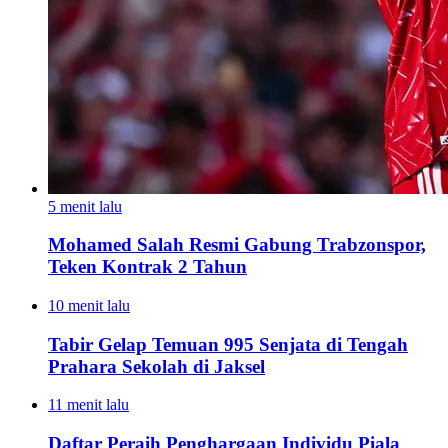
5 menit lalu
Mohamed Salah Resmi Gabung Trabzonspor,
Teken Kontrak 2 Tahun
10 menit lalu
Tabir Gelap Temuan 995 Senjata di Tengah
Prahara Sekolah di Jaksel
11 menit lalu
Daftar Peraih Penghargaan Individu Piala