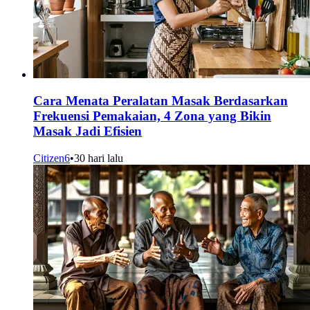
Cara Menata Peralatan Masak Berdasarkan
Frekuensi Pemakaian, 4 Zona yang Bikin
Masak Jadi Efisien
Citizen6
•
30 hari lalu