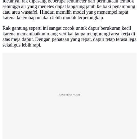
Idealnya, rak dipasang beberapa sentimeter dari permukaan tembok
sehingga air yang menetes dapat langsung jatuh ke baki penampung
atau area wastafel. Hindari memilih model yang menempel rapat
karena kelembapan akan lebih mudah terperangkap.
Rak gantung seperti ini sangat cocok untuk dapur berukuran kecil
karena memanfaatkan ruang vertikal tanpa mengurangi area kerja di
atas meja dapur. Dengan penataan yang tepat, dapur tetap terasa lega
sekaligus lebih rapi.
Advertisement