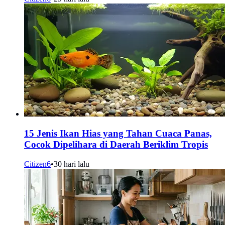
15 Jenis Ikan Hias yang Tahan Cuaca Panas,
Cocok Dipelihara di Daerah Beriklim Tropis
Citizen6
•
30 hari lalu