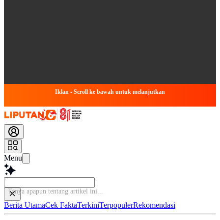
Iklan - Scroll ke bawah untuk melanjutkan
Menu
Ba
Berita Utama
Cek Fakta
Terkini
Terpopuler
Rekomendasi