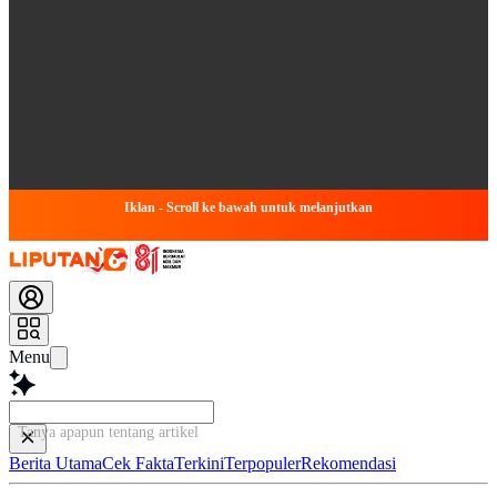
Iklan - Scroll ke bawah untuk melanjutkan
Menu
Tanya apapun tentang artikel ini...
Berita Utama
Cek Fakta
Terkini
Terpopuler
Rekomendasi