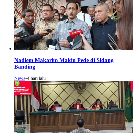
Nadiem Makarim Makin Pede di Sidang
Banding
News
•
4 hari lalu