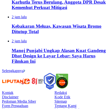
Karhutla Terus Berulang, Anggota DPR Desak
Kemenhut Perkuat Mitigasi
2 jam lalu
Kebakaran Meluas, Kawasan Wisata Bromo
Ditutup Total
2 jam lalu
Manoj Punjabi Ungkap Alasan Kuat Gandeng
Dhot Design ke Layar Lebar: Saya Harus
Filmkan Ini
Selengkapnya
Kontak
Redaksi
Disclaimer
Kode Etik
Pedoman Media Siber
Sitemap
Form Pengaduan
Tentang Kami