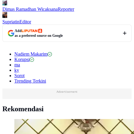
Dimas Ramadhan Wicaksana
Reporter
Supriatin
Editor
Add
as a preferred source on Google
Nadiem Makarim
Korupsi
ma
ky
Sorot
Trending Terkini
Advertisement
Rekomendasi