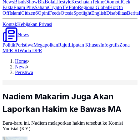
News
Bisnis
ShowBiz
Bola
Lifestyle
Kesehatan
Tekno
Otomotif
Cek
Fakta
Enam Plus
Saham
Crypto
TV
Foto
Regional
Global
Hot
On
Off
Islami
Citizen6
Opini
Feeds
Otosia
Spotlight
English
Disabilitas
Berita
Kontak
Kebijakan Privasi
News
Politik
Peristiwa
Megapolitan
Rajut
Liputan Khusus
Infografis
Zona
MPR RI
Warta DPR
Home
News
Peristiwa
Nadiem Makarim Juga Akan
Laporkan Hakim ke Bawas MA
Baru-baru ini, Nadiem melaporkan hakim tersebut ke Komisi
Yudisial (KY).