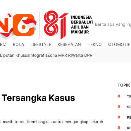
BIZ
BOLA
LIFESTYLE
KESEHATAN
TEKNO
OTOMOTIF
Liputan Khusus
Infografis
Zona MPR RI
Warta DPR
TOPIK
3 Tersangka Kasus
#
TR
#
S
#
P
ut masih terus dikembangkan untuk mengungkap seluruh
#
K