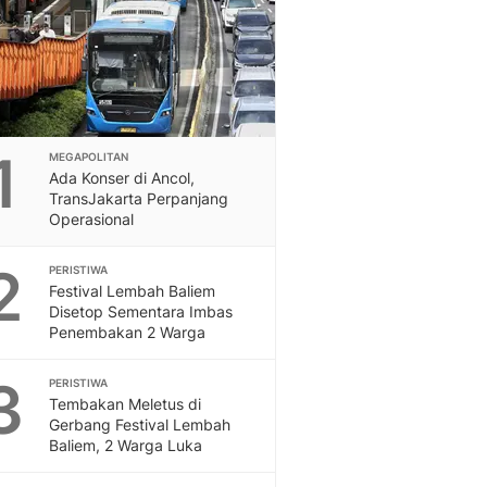
Sport
Berita Bola Terkini, Ja
Klasemen, Hasil Liga
1
MEGAPOLITAN
Ada Konser di Ancol,
TransJakarta Perpanjang
Operasional
2
PERISTIWA
Festival Lembah Baliem
Disetop Sementara Imbas
Penembakan 2 Warga
3
PERISTIWA
Tembakan Meletus di
Gerbang Festival Lembah
Baliem, 2 Warga Luka