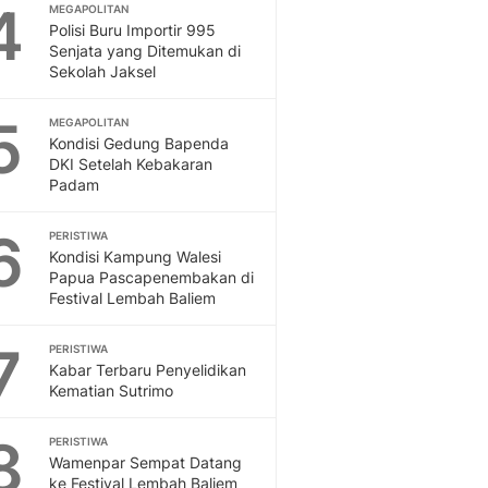
4
MEGAPOLITAN
Polisi Buru Importir 995
Senjata yang Ditemukan di
Sekolah Jaksel
5
MEGAPOLITAN
Kondisi Gedung Bapenda
DKI Setelah Kebakaran
Padam
6
PERISTIWA
Kondisi Kampung Walesi
Papua Pascapenembakan di
Festival Lembah Baliem
7
PERISTIWA
Kabar Terbaru Penyelidikan
Kematian Sutrimo
8
PERISTIWA
Wamenpar Sempat Datang
ke Festival Lembah Baliem