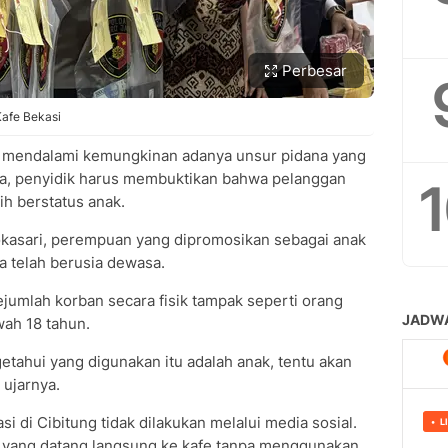
Perbesar
Kafe Bekasi
h mendalami kemungkinan adanya unsur pidana yang
ia, penyidik harus membuktikan bahwa pelanggan
h berstatus anak.
okasari, perempuan yang dipromosikan sebagai anak
ya telah berusia dewasa.
ejumlah korban secara fisik tampak seperti orang
wah 18 tahun.
getahui yang digunakan itu adalah anak, tentu akan
 ujarnya.
si di Cibitung tidak dilakukan melalui media sosial.
 yang datang langsung ke kafe tanpa menggunakan