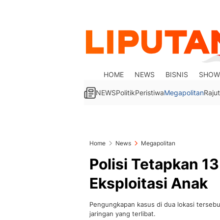
HOME
NEWS
BISNIS
SHOW
NEWS
Politik
Peristiwa
Megapolitan
Rajut
Home
News
Megapolitan
Polisi Tetapkan 1
Eksploitasi Anak
Pengungkapan kasus di dua lokasi terseb
jaringan yang terlibat.