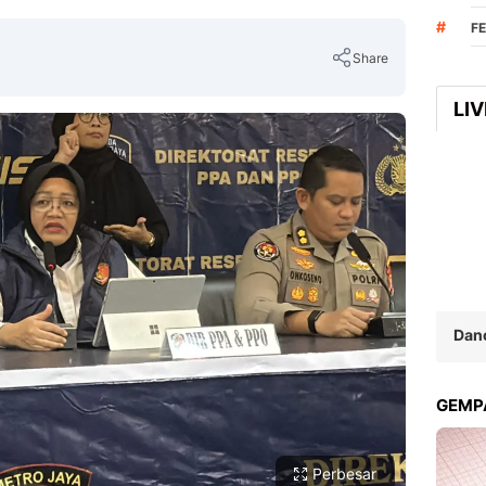
#
F
Share
LI
Copy Link
Dan
GEMPA
Perbesar