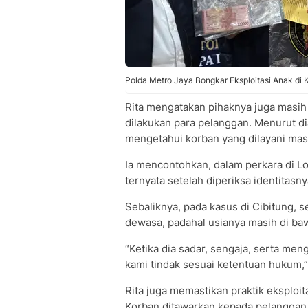
Polda Metro Jaya Bongkar Eksploitasi Anak di 
Rita mengatakan pihaknya juga masi
dilakukan para pelanggan. Menurut d
mengetahui korban yang dilayani masi
Ia mencontohkan, dalam perkara di L
ternyata setelah diperiksa identitasn
Sebaliknya, pada kasus di Cibitung, s
dewasa, padahal usianya masih di ba
“Ketika dia sadar, sengaja, serta men
kami tindak sesuai ketentuan hukum,”
Rita juga memastikan praktik eksploita
Korban ditawarkan kepada pelanggan