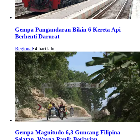
Gempa Pangandaran Bikin 6 Kereta Api
Berhenti Darurat
Regional
•
4 hari lalu
Gempa Magnitudo 6,3 Guncang Filipina
Selatan, Warga Panik Berlarian