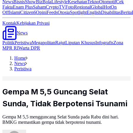
News
Bisnis
ShowBiz
Bola
Lifestyle
Kesehatan
Tekno
Otomotif
Cek
Fakta
Enam Plus
Saham
Crypto
TV
Foto
Regional
Global
Hot
On
Off
Islami
Citizen6
Opini
Feeds
Otosia
Spotlight
English
Disabilitas
Berita
Kontak
Kebijakan Privasi
News
Politik
Peristiwa
Megapolitan
Rajut
Liputan Khusus
Infografis
Zona
MPR RI
Warta DPR
Home
News
Peristiwa
Gempa M 5,5 Guncang Selat
Sunda, Tidak Berpotensi Tsunami
Gempa M 5,5 mengguncang Selat Sunda pada Rabu dini hari.
BMKG memastikan gempa tidak berpotensi tsunami.