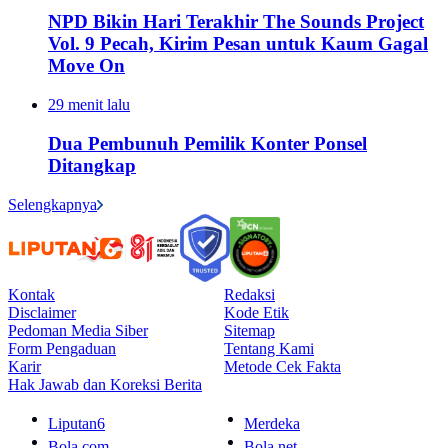
NPD Bikin Hari Terakhir The Sounds Project
Vol. 9 Pecah, Kirim Pesan untuk Kaum Gagal
Move On
29 menit lalu
Dua Pembunuh Pemilik Konter Ponsel
Ditangkap
Selengkapnya
Kontak
Redaksi
Disclaimer
Kode Etik
Pedoman Media Siber
Sitemap
Form Pengaduan
Tentang Kami
Karir
Metode Cek Fakta
Hak Jawab dan Koreksi Berita
Liputan6
Merdeka
Bola.com
Bola.net