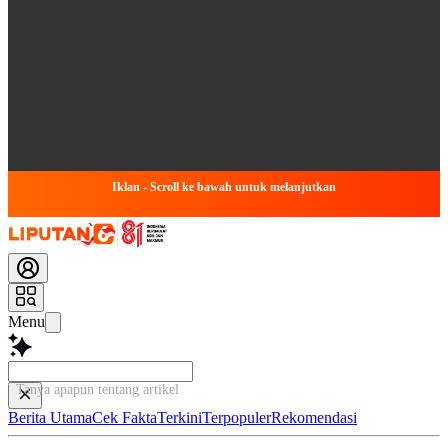
Iklan - Scroll ke bawah untuk melanjutkan
Menu
Tanya apapun tentang artikel ini...
Berita Utama
Cek Fakta
Terkini
Terpopuler
Rekomendasi