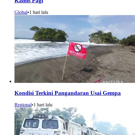
Kamis Pagi
Global
•
1 hari lalu
Kondisi Terkini Pangandaran Usai Gempa
Regional
•
1 hari lalu