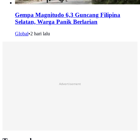
Gempa Magnitudo 6,3 Guncang Filipina
Selatan, Warga Panik Berlarian
Global
•
2 hari lalu
Advertisement