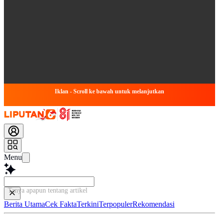
Iklan - Scroll ke bawah untuk melanjutkan
Menu
Tanya apapun tentang artikel ini...
Berita Utama
Cek Fakta
Terkini
Terpopuler
Rekomendasi