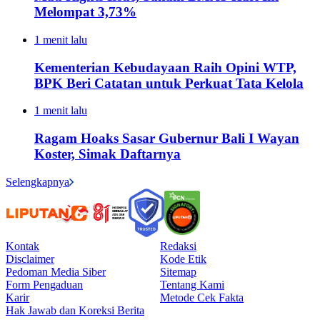
Melompat 3,73%
1 menit lalu
Kementerian Kebudayaan Raih Opini WTP,
BPK Beri Catatan untuk Perkuat Tata Kelola
1 menit lalu
Ragam Hoaks Sasar Gubernur Bali I Wayan
Koster, Simak Daftarnya
Selengkapnya
Kontak
Redaksi
Disclaimer
Kode Etik
Pedoman Media Siber
Sitemap
Form Pengaduan
Tentang Kami
Karir
Metode Cek Fakta
Hak Jawab dan Koreksi Berita