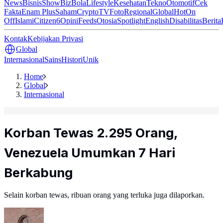
News
Bisnis
ShowBiz
Bola
Lifestyle
Kesehatan
Tekno
Otomotif
Cek
Fakta
Enam Plus
Saham
Crypto
TV
Foto
Regional
Global
Hot
On
Off
Islami
Citizen6
Opini
Feeds
Otosia
Spotlight
English
Disabilitas
Berita
Kontak
Kebijakan Privasi
Global
Internasional
Sains
Histori
Unik
Home
Global
Internasional
Korban Tewas 2.295 Orang,
Venezuela Umumkan 7 Hari
Berkabung
Selain korban tewas, ribuan orang yang terluka juga dilaporkan.