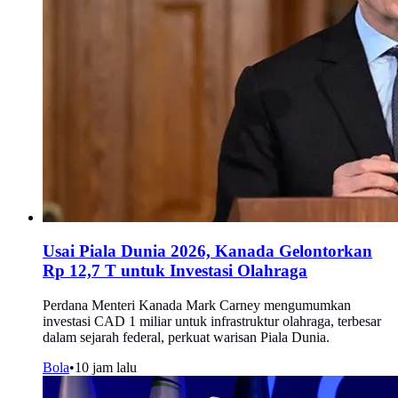
Usai Piala Dunia 2026, Kanada Gelontorkan
Rp 12,7 T untuk Investasi Olahraga
Perdana Menteri Kanada Mark Carney mengumumkan
investasi CAD 1 miliar untuk infrastruktur olahraga, terbesar
dalam sejarah federal, perkuat warisan Piala Dunia.
Bola
•
10 jam lalu