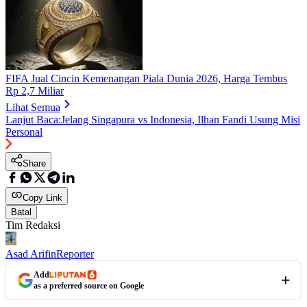
FIFA Jual Cincin Kemenangan Piala Dunia 2026, Harga Tembus
Rp 2,7 Miliar
Lihat Semua
Lanjut Baca:
Jelang Singapura vs Indonesia, Ilhan Fandi Usung Misi
Personal
Share
Copy Link
Batal
Tim Redaksi
Asad Arifin
Reporter
Add
as a preferred source on Google