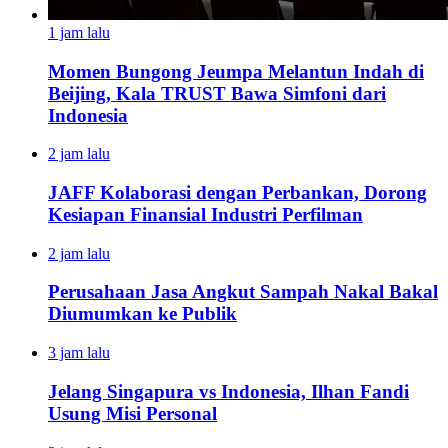
1 jam lalu
Momen Bungong Jeumpa Melantun Indah di
Beijing, Kala TRUST Bawa Simfoni dari
Indonesia
2 jam lalu
JAFF Kolaborasi dengan Perbankan, Dorong
Kesiapan Finansial Industri Perfilman
2 jam lalu
Perusahaan Jasa Angkut Sampah Nakal Bakal
Diumumkan ke Publik
3 jam lalu
Jelang Singapura vs Indonesia, Ilhan Fandi
Usung Misi Personal