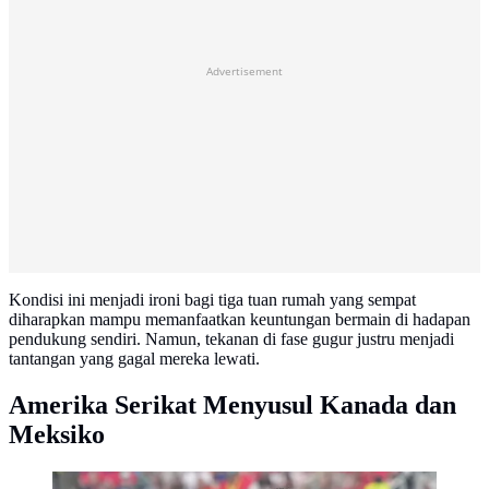
Advertisement
Kondisi ini menjadi ironi bagi tiga tuan rumah yang sempat
diharapkan mampu memanfaatkan keuntungan bermain di hadapan
pendukung sendiri. Namun, tekanan di fase gugur justru menjadi
tantangan yang gagal mereka lewati.
Amerika Serikat Menyusul Kanada dan
Meksiko
Duel antara Richie Laryea dan Achraf Hakimi pada