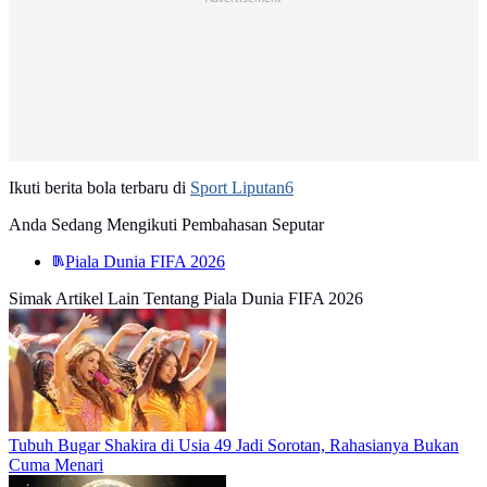
Ikuti berita bola terbaru di
Sport Liputan6
Anda Sedang Mengikuti Pembahasan Seputar
Piala Dunia FIFA 2026
Simak Artikel Lain Tentang Piala Dunia FIFA 2026
Tubuh Bugar Shakira di Usia 49 Jadi Sorotan, Rahasianya Bukan
Cuma Menari