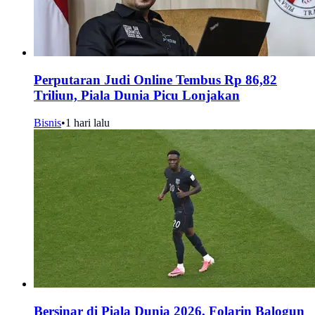
Perputaran Judi Online Tembus Rp 86,82
Triliun, Piala Dunia Picu Lonjakan
Bisnis
•
1 hari lalu
Bersinar di Piala Dunia 2026, Folarin Balogun