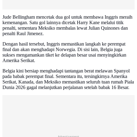
Jude Bellingham mencetak dua gol untuk membawa Inggris meraih
kemenangan. Satu gol lainnya dicetak Harry Kane melalui titik
penalti, sementara Meksiko membalas lewat Julian Quinones dan
penalti Raul Jimenez.
Dengan hasil tersebut, Inggris memastikan langkah ke perempat
final dan akan menghadapi Norwegia. Di sisi lain, Belgia juga
sukses mengamankan tiket ke delapan besar usai menyingkirkan
Amerika Serikat.
Belgia kini bersiap menghadapi tantangan berat melawan Spanyol
pada babak perempat final. Sementara itu, tersingkirnya Amerika
Serikat, Kanada, dan Meksiko memastikan seluruh tuan rumah Piala
Dunia 2026 gagal melanjutkan perjalanan setelah babak 16 Besar.
Advertisement