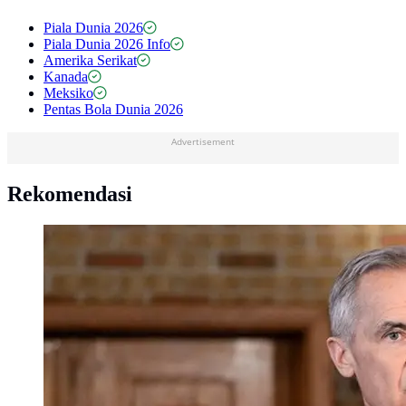
Piala Dunia 2026
Piala Dunia 2026 Info
Amerika Serikat
Kanada
Meksiko
Pentas Bola Dunia 2026
Advertisement
Rekomendasi