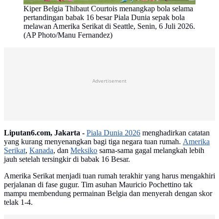
Kiper Belgia Thibaut Courtois menangkap bola selama
pertandingan babak 16 besar Piala Dunia sepak bola
melawan Amerika Serikat di Seattle, Senin, 6 Juli 2026.
(AP Photo/Manu Fernandez)
Advertisement
Liputan6.com, Jakarta -
Piala Dunia 2026
menghadirkan catatan
yang kurang menyenangkan bagi tiga negara tuan rumah.
Amerika
Serikat
,
Kanada
, dan
Meksiko
sama-sama gagal melangkah lebih
jauh setelah tersingkir di babak 16 Besar.
Amerika Serikat menjadi tuan rumah terakhir yang harus mengakhiri
perjalanan di fase gugur. Tim asuhan Mauricio Pochettino tak
mampu membendung permainan Belgia dan menyerah dengan skor
telak 1-4.