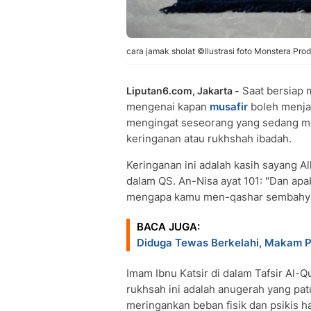
cara jamak sholat ©Ilustrasi foto Monstera Prod
Saat bersiap m
Liputan6.com, Jakarta -
mengenai kapan
musafir
boleh menja
mengingat seseorang yang sedang m
keringanan atau rukhshah ibadah.
Keringanan ini adalah kasih sayang
dalam QS. An-Nisa ayat 101: "Dan apa
mengapa kamu men-qashar sembahya
BACA JUGA:
Diduga Tewas Berkelahi, Makam Pe
Imam Ibnu Katsir di dalam Tafsir Al-
rukhsah ini adalah anugerah yang pat
meringankan beban fisik dan psikis h