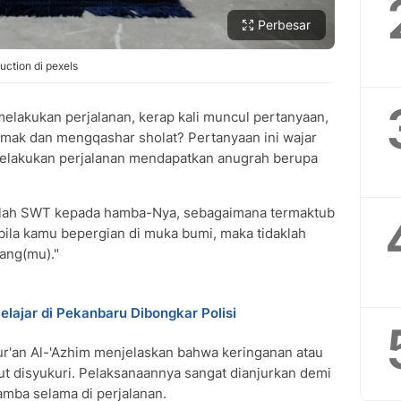
Perbesar
uction di pexels
elakukan perjalanan, kerap kali muncul pertanyaan,
mak dan mengqashar sholat? Pertanyaan ini wajar
elakukan perjalanan mendapatkan anugrah berupa
 Allah SWT kepada hamba-Nya, sebagaimana termaktub
bila kamu bepergian di muka bumi, maka tidaklah
ng(mu)."
lajar di Pekanbaru Dibongkar Polisi
Qur'an Al-'Azhim menjelaskan bahwa keringanan atau
ut disyukuri. Pelaksanaannya sangat dianjurkan demi
amba selama di perjalanan.