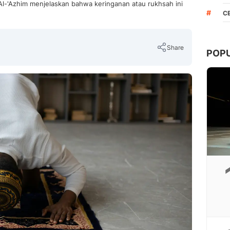
n Al-'Azhim menjelaskan bahwa keringanan atau rukhsah ini
#
C
Share
POP
Copy Link