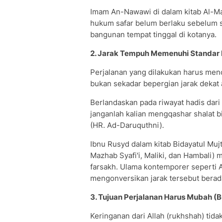
Imam An-Nawawi di dalam kitab Al-
hukum safar belum berlaku sebelum s
bangunan tempat tinggal di kotanya.
2. Jarak Tempuh Memenuhi Standar 
Perjalanan yang dilakukan harus menca
bukan sekadar bepergian jarak dekat
Berlandaskan pada riwayat hadis dar
janganlah kalian mengqashar shalat b
(HR. Ad-Daruquthni).
Ibnu Rusyd dalam kitab Bidayatul Mu
Mazhab Syafi'i, Maliki, dan Hambali) 
farsakh. Ulama kontemporer seperti A
mengonversikan jarak tersebut berada
3. Tujuan Perjalanan Harus Mubah (
Keringanan dari Allah (rukhshah) tida