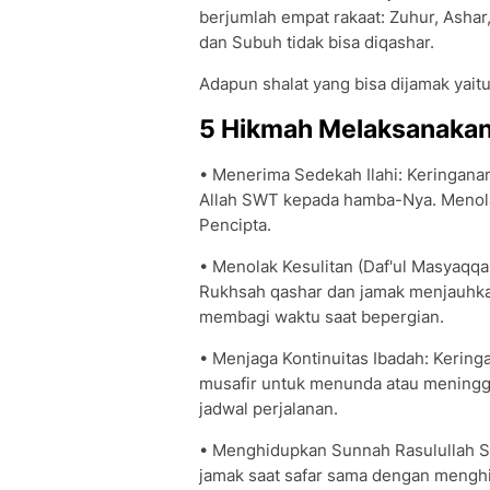
berjumlah empat rakaat: Zuhur, Ashar,
dan Subuh tidak bisa diqashar.
Adapun shalat yang bisa dijamak yait
5 Hikmah Melaksanakan
• Menerima Sedekah Ilahi: Keringana
Allah SWT kepada hamba-Nya. Menolak
Pencipta.
• Menolak Kesulitan (Daf'ul Masyaqq
Rukhsah qashar dan jamak menjauhkan 
membagi waktu saat bepergian.
• Menjaga Kontinuitas Ibadah: Keringa
musafir untuk menunda atau meningga
jadwal perjalanan.
• Menghidupkan Sunnah Rasulullah S
jamak saat safar sama dengan menghi