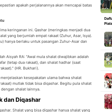
 kepastian apakah perjalanannya akan mencapai batas
Daft
ntu
Pial
ima keringanan ini. Qashar (meringkas menjadi dua
alat yang berjumlah empat rakaat (Zuhur, Asar, Isya).
) hanya berlaku untuk pasangan Zuhur-Asar dan
ah Aisyah RA: "Awal mula shalat diwajibkan adalah
afar (tetap dua rakaat), dan shalat hadhar (saat
kaat)." (HR. Bukhari).
 menjelaskan kesepakatan ulama bahwa shalat
akaat) mutlak tidak bisa diqashar. Begitu pula shalat
 dengan shalat lainnya.
ak dan Diqashar
qashar. Shalat yang bisa diqashar hanya shalat yang