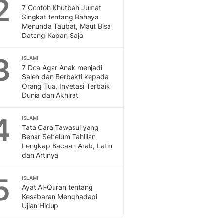
2
Feeds
7 Contoh Khutbah Jumat
Singkat tentang Bahaya
Feeds Liputan6: Kumpul
Menunda Taubat, Maut Bisa
Terbaru Harian
Datang Kapan Saja
Otosia
Otosia
3
ISLAMI
Spotlight
7 Doa Agar Anak menjadi
Berita Terkini, Kabar Te
Saleh dan Berbakti kepada
Dan Dunia - Liputan6.
Orang Tua, Invetasi Terbaik
Dunia dan Akhirat
English
Exploring Knowledge, T
4
ISLAMI
En.Liputan6.com
Tata Cara Tawasul yang
Disabilitas
Benar Sebelum Tahlilan
Disabilitas Berita Terkini
Lengkap Bacaan Arab, Latin
Harian, Berita Terbaru,
dan Artinya
Berita
Berita Hari Ini Politik,
5
ISLAMI
Health
Ayat Al-Quran tentang
Kesabaran Menghadapi
Kabar Berita Terbaru D
Ujian Hidup
Diet, Herbal Terbaik