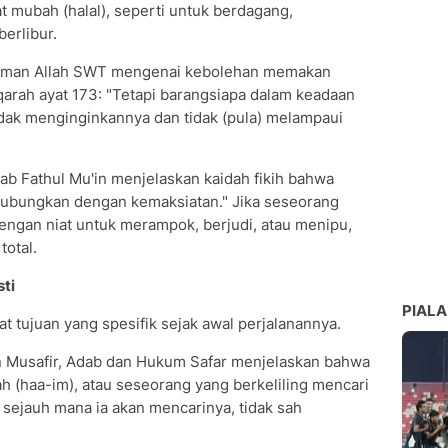
t mubah (halal), seperti untuk berdagang,
berlibur.
firman Allah SWT mengenai kebolehan memakan
qarah ayat 173: "Tetapi barangsiapa dalam keadaan
dak menginginkannya dan tidak (pula) melampaui
tab Fathul Mu'in menjelaskan kaidah fikih bahwa
ihubungkan dengan kemaksiatan." Jika seseorang
engan niat untuk merampok, berjudi, atau menipu,
total.
sti
PIALA
at tujuan yang spesifik sejak awal perjalanannya.
n Musafir, Adab dan Hukum Safar menjelaskan bahwa
 (haa-im), atau seseorang yang berkeliling mencari
sejauh mana ia akan mencarinya, tidak sah