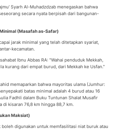
Majmu' Syarh Al-Muhadzdzab menegaskan bahwa
eseorang secara nyata berpisah dari bangunan-
Minimal (Masafah as-Safar)
pai jarak minimal yang telah ditetapkan syariat,
 antar-kecamatan.
i sahabat Ibnu Abbas RA: "Wahai penduduk Mekkah,
ila kurang dari empat burud, dari Mekkah ke Usfan."
jtahid memaparkan bahwa mayoritas ulama (Jumhur:
menyepakati batas minimal adalah 4 burud atau 16
ulia Fadhli dalam Buku Tuntunan Shalat Musafir
 di kisaran 76,8 km hingga 88,7 km.
Bukan Maksiat)
k boleh digunakan untuk memfasilitasi niat buruk atau