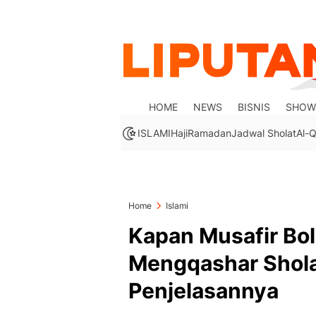
HOME
NEWS
BISNIS
SHOW
ISLAMI
Haji
Ramadan
Jadwal Sholat
Al-Q
Home
Islami
Kapan Musafir Bo
Mengqashar Shola
Penjelasannya