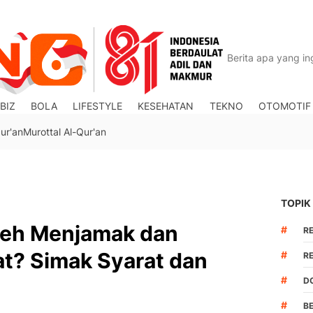
BIZ
BOLA
LIFESTYLE
KESEHATAN
TEKNO
OTOMOTIF
ur'an
Murottal Al-Qur'an
TOPIK
leh Menjamak dan
#
R
t? Simak Syarat dan
#
R
#
DO
#
B