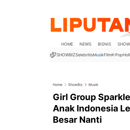
HOME
NEWS
BISNIS
SHOW
SHOWBIZ
Selebritis
Musik
Film
K-Pop
Hol
Home
ShowBiz
Musik
Girl Group Sparkl
Anak Indonesia Le
Besar Nanti