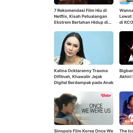
7 Rekomendasi Film Hiu di
Wanna 
Netflix, Kisah Petualangan
Lewat 
Ekstrem Bertahan Hidup di
di KC
Laut
Kalina Ocktaranny Trauma
Bigba
Difitnah, Khawatir Jejak
Akhiri
Digital Berdampak pada Anak
Sinopsis Film Korea Once We
The Ic