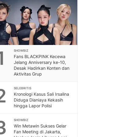
Feeds
Feeds Liputan6: Kumpul
Terbaru Harian
Otosia
Otosia
Spotlight
Berita Terkini, Kabar Te
1
SHOWBIZ
Dan Dunia - Liputan6.
Fans BLACKPINK Kecewa
English
Jelang Anniversary ke-10,
Exploring Knowledge, T
Desak Hadirkan Konten dan
Aktivitas Grup
En.Liputan6.com
Disabilitas
2
SELEBRITIS
Disabilitas Berita Terkini
Kronologi Kasus Sali Irsalina
Harian, Berita Terbaru,
Diduga Dianiaya Kekasih
Berita
hingga Lapor Polisi
Berita Hari Ini Politik,
Health
3
SHOWBIZ
Kabar Berita Terbaru D
Win Metawin Sukses Gelar
Diet, Herbal Terbaik
Fan Meeting di Jakarta,