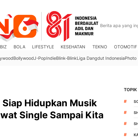
BIZ
BOLA
LIFESTYLE
KESEHATAN
TEKNO
OTOMOTIF
lywood
Bollywood
J-Pop
Indie
Blink-Blink
Liga Dangdut Indonesia
Photo
TOPIK
e Siap Hidupkan Musik
#
S
wat Single Sampai Kita
#
S
#
S
#
K