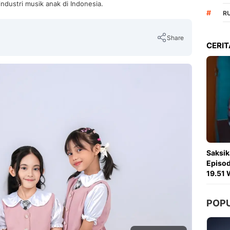
industri musik anak di Indonesia.
#
R
Share
CERIT
Copy Link
Saksik
Episod
19.51 
POP