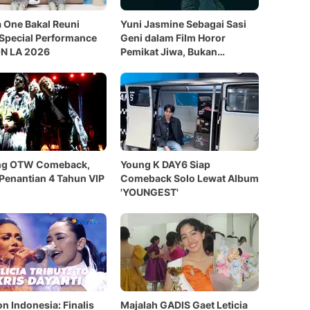
One Bakal Reuni
Yuni Jasmine Sebagai Sasi
Special Performance
Geni dalam Film Horor
ON LA 2026
Pemikat Jiwa, Bukan
Sembarang Sosok Gaib!
ng OTW Comeback,
Young K DAY6 Siap
 Penantian 4 Tahun VIP
Comeback Solo Lewat Album
'YOUNGEST'
on Indonesia: Finalis
Majalah GADIS Gaet Leticia