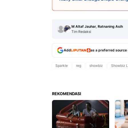
M Altaf Jauhar, Ratnaning Asih
Tim Redaksi
Add
as a preferred source
Sparkle
reg
showbiz
Showbiz L
REKOMENDASI