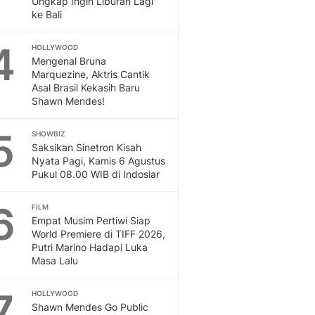
Ungkap Ingin Liburan Lagi
Sport
ke Bali
Berita Bola Terkini, Ja
Klasemen, Hasil Liga
4
HOLLYWOOD
Mengenal Bruna
Marquezine, Aktris Cantik
Asal Brasil Kekasih Baru
Shawn Mendes!
5
SHOWBIZ
Saksikan Sinetron Kisah
Nyata Pagi, Kamis 6 Agustus
Pukul 08.00 WIB di Indosiar
6
FILM
Empat Musim Pertiwi Siap
World Premiere di TIFF 2026,
Putri Marino Hadapi Luka
Masa Lalu
7
HOLLYWOOD
Shawn Mendes Go Public