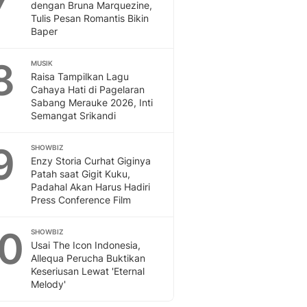
dengan Bruna Marquezine,
Tulis Pesan Romantis Bikin
Baper
8
MUSIK
Raisa Tampilkan Lagu
Cahaya Hati di Pagelaran
Sabang Merauke 2026, Inti
Semangat Srikandi
9
SHOWBIZ
Enzy Storia Curhat Giginya
Patah saat Gigit Kuku,
Padahal Akan Harus Hadiri
Press Conference Film
10
SHOWBIZ
Usai The Icon Indonesia,
Allequa Perucha Buktikan
Keseriusan Lewat 'Eternal
Melody'