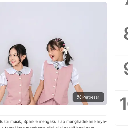
Perbesar
ndustri musik, Sparkle mengaku siap menghadirkan karya-
 tetapi juga membawa nilai-nilai positif bagi para