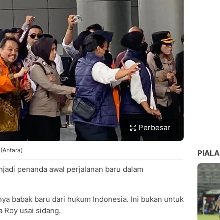
Perbesar
 (Antara)
PIALA
njadi penanda awal perjalanan baru dalam
ainya babak baru dari hukum Indonesia. Ini bukan untuk
a Roy usai sidang.