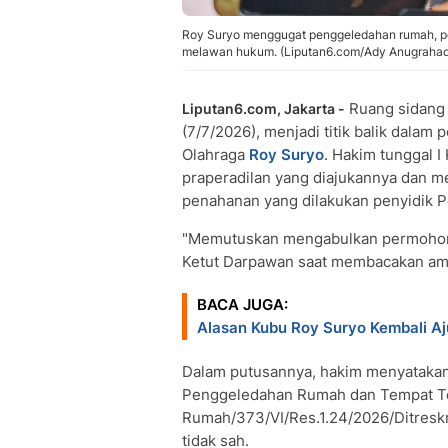
Roy Suryo menggugat penggeledahan rumah, pe
melawan hukum. (Liputan6.com/Ady Anugrahad
Ruang sidang 
Liputan6.com, Jakarta -
(7/7/2026), menjadi titik balik dala
Olahraga
Roy Suryo
. Hakim tunggal 
praperadilan yang diajukannya dan 
penahanan yang dilakukan penyidik Po
"Memutuskan mengabulkan permohonan
Ketut Darpawan saat membacakan am
BACA JUGA:
Alasan Kubu Roy Suryo Kembali A
Dalam putusannya, hakim menyatakan
Penggeledahan Rumah dan Tempat Te
Rumah/373/VI/Res.1.24/2026/Ditreskr
tidak sah.