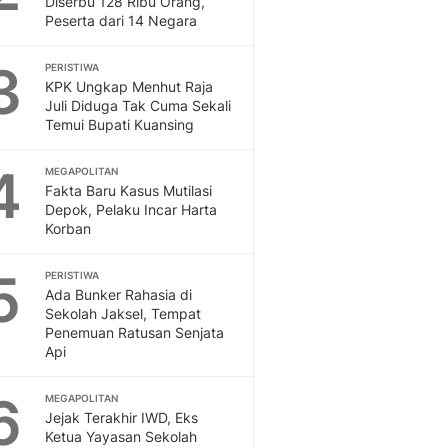
Diserbu 128 Ribu Orang,
Sport
Peserta dari 14 Negara
Berita Bola Terkini, Ja
Klasemen, Hasil Liga
3
PERISTIWA
KPK Ungkap Menhut Raja
Juli Diduga Tak Cuma Sekali
Temui Bupati Kuansing
4
MEGAPOLITAN
Fakta Baru Kasus Mutilasi
Depok, Pelaku Incar Harta
Korban
5
PERISTIWA
Ada Bunker Rahasia di
Sekolah Jaksel, Tempat
Penemuan Ratusan Senjata
Api
6
MEGAPOLITAN
Jejak Terakhir IWD, Eks
Ketua Yayasan Sekolah