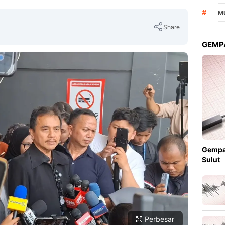
#
M
Share
GEMPA
Copy Link
Gempa
Sulut
Perbesar