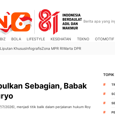
BIZ
BOLA
LIFESTYLE
KESEHATAN
TEKNO
OTOMOTIF
Liputan Khusus
Infografis
Zona MPR RI
Warta DPR
TOPIK
bulkan Sebagian, Babak
#
TR
uryo
#
S
#
S
/7/2026), menjadi titik balik dalam perjalanan hukum Roy
#
P