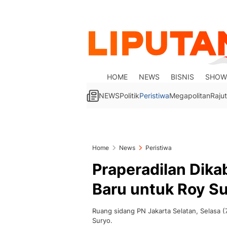
HOME
NEWS
BISNIS
SHOW
NEWS
Politik
Peristiwa
Megapolitan
Rajut
Home
News
Peristiwa
Praperadilan Dika
Baru untuk Roy S
Ruang sidang PN Jakarta Selatan, Selasa (7
Suryo.