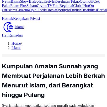
News
Bisnis
ShowBiz
Bola
Lifestyle
Kesehatan
Tekno
Otomotif
Cek
Fakta
Enam Plus
Saham
Crypto
TV
Foto
Regional
Global
Hot
On
Off
Islami
Citizen6
Opini
Feeds
Otosia
Spotlight
English
Disabilitas
Berita
Kontak
Kebijakan Privasi
Islami
Haji
Ramadan
Home
Islami
Kumpulan Amalan Sunnah yang
Membuat Perjalanan Lebih Berkah
Menurut Islam, dari Berangkat
hingga Pulang
Syariat Islam menempatkan seorang musafir pada kedudukan