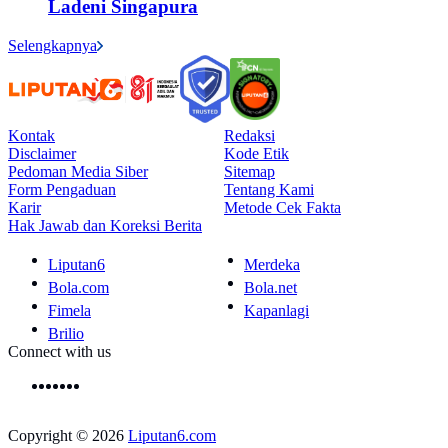
Ladeni Singapura
Selengkapnya
Kontak
Redaksi
Disclaimer
Kode Etik
Pedoman Media Siber
Sitemap
Form Pengaduan
Tentang Kami
Karir
Metode Cek Fakta
Hak Jawab dan Koreksi Berita
Liputan6
Merdeka
Bola.com
Bola.net
Fimela
Kapanlagi
Brilio
Connect with us
Copyright © 2026
Liputan6.com