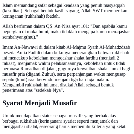
Islam memandang safar sebagai keadaan yang penuh masyaqqah
(kesulitan). Sebagai bentuk kasih sayang, Allah SWT memberikan
keringanan (rukhshah) ibadah.
Allah berfirman dalam QS. An-Nisa ayat 101: "Dan apabila kamu
bepergian di muka bumi, maka tidaklah mengapa kamu men-qashar
sembahyang(mu)."
Imam An-Nawawi di dalam kitab Al-Majmu Syarh Al-Muhadzdzab
beserta Aulia Fadhli dalam bukunya menerangkan bahwa rukhshah
ini mencakup kebolehan mengqashar shalat fardhu (menjadi 2
rakaat), menjamak waktu pelaksanaannya, kebolehan untuk tidak
berpuasa Ramadhan di jalan, gugurnya kewajiban shalat Jumat bagi
musafir pria (diganti Zuhur), serta perpanjangan waktu mengusap
sepatu (khuf) saat berwudu menjadi tiga hari tiga malam.
Mengambil rukhshah ini amat disukai Allah sebagai bentuk
penerimaan atas "sedekah-Nya".
Syarat Menjadi Musafir
Untuk mendapatkan status sebagai musafir yang berhak atas
berbagai rukhshah (keringanan) syariat seperti menjamak dan
mengqashar shalat, seseorang harus memenuhi kriteria yang ketat.