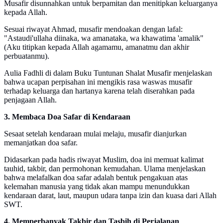
Musafir disunnahkan untuk berpamitan dan menitipkan keluarganya
kepada Allah.
Sesuai riwayat Ahmad, musafir mendoakan dengan lafal:
"Astaudi'ullaha diinaka, wa amanataka, wa khawatima 'amalik"
(Aku titipkan kepada Allah agamamu, amanatmu dan akhir
perbuatanmu).
Aulia Fadhli di dalam Buku Tuntunan Shalat Musafir menjelaskan
bahwa ucapan perpisahan ini mengikis rasa waswas musafir
terhadap keluarga dan hartanya karena telah diserahkan pada
penjagaan Allah.
3. Membaca Doa Safar di Kendaraan
Sesaat setelah kendaraan mulai melaju, musafir dianjurkan
memanjatkan doa safar.
Didasarkan pada hadis riwayat Muslim, doa ini memuat kalimat
tauhid, takbir, dan permohonan kemudahan. Ulama menjelaskan
bahwa melafalkan doa safar adalah bentuk pengakuan atas
kelemahan manusia yang tidak akan mampu menundukkan
kendaraan darat, laut, maupun udara tanpa izin dan kuasa dari Allah
SWT.
4. Memperbanyak Takbir dan Tasbih di Perjalanan