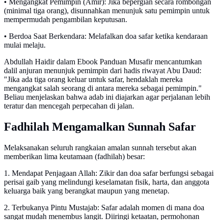
• Mengangkat Pemimpin (Amir): Jika bepergian secara rombongan
(minimal tiga orang), disunnahkan menunjuk satu pemimpin untuk
mempermudah pengambilan keputusan.
• Berdoa Saat Berkendara: Melafalkan doa safar ketika kendaraan
mulai melaju.
Abdullah Haidir dalam Ebook Panduan Musafir mencantumkan
dalil anjuran menunjuk pemimpin dari hadis riwayat Abu Daud:
"Jika ada tiga orang keluar untuk safar, hendaklah mereka
mengangkat salah seorang di antara mereka sebagai pemimpin."
Beliau menjelaskan bahwa adab ini diajarkan agar perjalanan lebih
teratur dan mencegah perpecahan di jalan.
Fadhilah Mengamalkan Sunnah Safar
Melaksanakan seluruh rangkaian amalan sunnah tersebut akan
memberikan lima keutamaan (fadhilah) besar:
1. Mendapat Penjagaan Allah: Zikir dan doa safar berfungsi sebagai
perisai gaib yang melindungi keselamatan fisik, harta, dan anggota
keluarga baik yang berangkat maupun yang menetap.
2. Terbukanya Pintu Mustajab: Safar adalah momen di mana doa
sangat mudah menembus langit. Diiringi ketaatan, permohonan