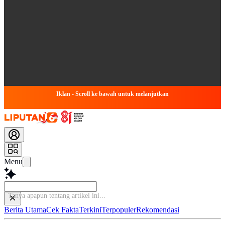
Iklan - Scroll ke bawah untuk melanjutkan
Menu
Ba
Berita Utama
Cek Fakta
Terkini
Terpopuler
Rekomendasi