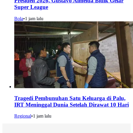
Presiden 2026, Gustavo Almeida Bidik Gelar
Super League
Bola
•
1 jam lalu
Tragedi Pembunuhan Satu Keluarga di Palu,
IRT Meninggal Dunia Setelah Dirawat 10 Hari
Regional
•
1 jam lalu