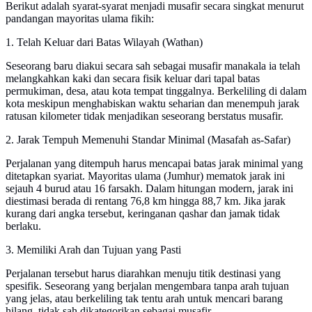
Berikut adalah syarat-syarat menjadi musafir secara singkat menurut
pandangan mayoritas ulama fikih:
1. Telah Keluar dari Batas Wilayah (Wathan)
Seseorang baru diakui secara sah sebagai musafir manakala ia telah
melangkahkan kaki dan secara fisik keluar dari tapal batas
permukiman, desa, atau kota tempat tinggalnya. Berkeliling di dalam
kota meskipun menghabiskan waktu seharian dan menempuh jarak
ratusan kilometer tidak menjadikan seseorang berstatus musafir.
2. Jarak Tempuh Memenuhi Standar Minimal (Masafah as-Safar)
Perjalanan yang ditempuh harus mencapai batas jarak minimal yang
ditetapkan syariat. Mayoritas ulama (Jumhur) mematok jarak ini
sejauh 4 burud atau 16 farsakh. Dalam hitungan modern, jarak ini
diestimasi berada di rentang 76,8 km hingga 88,7 km. Jika jarak
kurang dari angka tersebut, keringanan qashar dan jamak tidak
berlaku.
3. Memiliki Arah dan Tujuan yang Pasti
Perjalanan tersebut harus diarahkan menuju titik destinasi yang
spesifik. Seseorang yang berjalan mengembara tanpa arah tujuan
yang jelas, atau berkeliling tak tentu arah untuk mencari barang
hilang, tidak sah dikategorikan sebagai musafir.