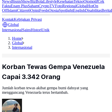
News
Bisnis
ShowBiz
Bola
Lifestyle
Kesehatan
Tekno
Otomotif
Cek
Fakta
Enam Plus
Saham
Crypto
TV
Foto
Regional
Global
Hot
On
Off
Islami
Citizen6
Opini
Feeds
Otosia
Spotlight
English
Disabilitas
Berita
Kontak
Kebijakan Privasi
Global
Internasional
Sains
Histori
Unik
Home
Global
Internasional
Korban Tewas Gempa Venezuela
Capai 3.342 Orang
Jumlah korban tewas akibat gempa bumi dahsyat yang
mengguncang Venezuela terus bertambah.