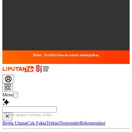
Iklan - Scroll ke bawah untuk melanjutkan
Menu
Tanya apapun tentang artikel ini...
Berita Utama
Cek Fakta
Terkini
Terpopuler
Rekomendasi