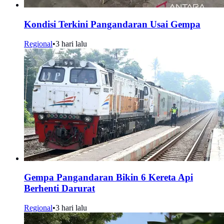
Kondisi Terkini Pangandaran Usai Gempa
Regional
•
3 hari lalu
Gempa Pangandaran Bikin 6 Kereta Api
Berhenti Darurat
Regional
•
3 hari lalu