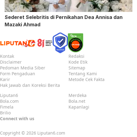
Sederet Selebritis di Pernikahan Dea Annisa dan
Mazaki Ahmad
Kontak
Redaksi
Disclaimer
Kode Etik
Pedoman Media Siber
Sitemap
Form Pengaduan
Tentang Kami
Karir
Metode Cek Fakta
Hak Jawab dan Koreksi Berita
Liputan6
Merdeka
Bola.com
Bola.net
Fimela
Kapanlagi
Brilio
Connect with us
Copyright © 2026
Liputan6.com