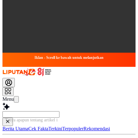
Iklan - Scroll ke bawah untuk melanjutkan
Menu
Tanya apapun tentang artikel ini...
Berita Utama
Cek Fakta
Terkini
Terpopuler
Rekomendasi