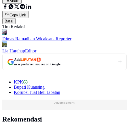
Share
Copy Link
Batal
Tim Redaksi
Dimas Ramadhan Wicaksana
Reporter
Lia Harahap
Editor
Add
as a preferred source on Google
KPK
Bupati Kuansing
Korupsi Jual Beli Jabatan
Advertisement
Rekomendasi