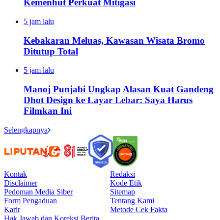
Kemenhut Perkuat Mitigasi
5 jam lalu
Kebakaran Meluas, Kawasan Wisata Bromo
Ditutup Total
5 jam lalu
Manoj Punjabi Ungkap Alasan Kuat Gandeng
Dhot Design ke Layar Lebar: Saya Harus
Filmkan Ini
Selengkapnya
Kontak
Redaksi
Disclaimer
Kode Etik
Pedoman Media Siber
Sitemap
Form Pengaduan
Tentang Kami
Karir
Metode Cek Fakta
Hak Jawab dan Koreksi Berita