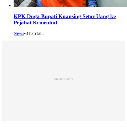
KPK Duga Bupati Kuansing Setor Uang ke
Pejabat Kemenhut
News
•
3 hari lalu
Advertisement