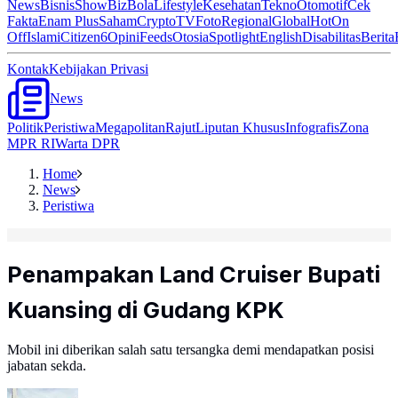
News
Bisnis
ShowBiz
Bola
Lifestyle
Kesehatan
Tekno
Otomotif
Cek
Fakta
Enam Plus
Saham
Crypto
TV
Foto
Regional
Global
Hot
On
Off
Islami
Citizen6
Opini
Feeds
Otosia
Spotlight
English
Disabilitas
Berita
Kontak
Kebijakan Privasi
News
Politik
Peristiwa
Megapolitan
Rajut
Liputan Khusus
Infografis
Zona
MPR RI
Warta DPR
Home
News
Peristiwa
Penampakan Land Cruiser Bupati
Kuansing di Gudang KPK
Mobil ini diberikan salah satu tersangka demi mendapatkan posisi
jabatan sekda.