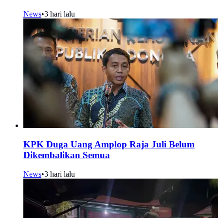
News
•
3 hari lalu
KPK Duga Uang Amplop Raja Juli Belum
Dikembalikan Semua
News
•
3 hari lalu