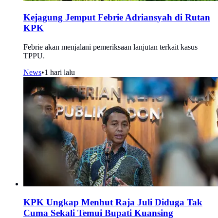
Kejagung Jemput Febrie Adriansyah di Rutan
KPK
Febrie akan menjalani pemeriksaan lanjutan terkait kasus
TPPU.
News
•
1 hari lalu
KPK Ungkap Menhut Raja Juli Diduga Tak
Cuma Sekali Temui Bupati Kuansing