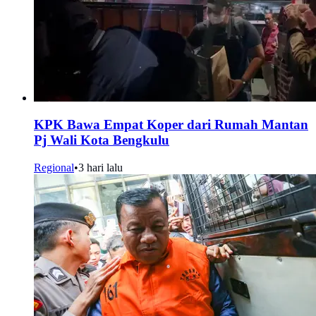
KPK Bawa Empat Koper dari Rumah Mantan
Pj Wali Kota Bengkulu
Regional
•
3 hari lalu