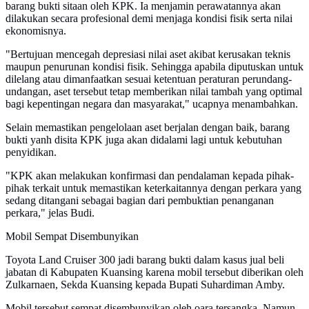
barang bukti sitaan oleh KPK. Ia menjamin perawatannya akan
dilakukan secara profesional demi menjaga kondisi fisik serta nilai
ekonomisnya.
"Bertujuan mencegah depresiasi nilai aset akibat kerusakan teknis
maupun penurunan kondisi fisik. Sehingga apabila diputuskan untuk
dilelang atau dimanfaatkan sesuai ketentuan peraturan perundang-
undangan, aset tersebut tetap memberikan nilai tambah yang optimal
bagi kepentingan negara dan masyarakat," ucapnya menambahkan.
Selain memastikan pengelolaan aset berjalan dengan baik, barang
bukti yanh disita KPK juga akan didalami lagi untuk kebutuhan
penyidikan.
"KPK akan melakukan konfirmasi dan pendalaman kepada pihak-
pihak terkait untuk memastikan keterkaitannya dengan perkara yang
sedang ditangani sebagai bagian dari pembuktian penanganan
perkara," jelas Budi.
Mobil Sempat Disembunyikan
Toyota Land Cruiser 300 jadi barang bukti dalam kasus jual beli
jabatan di Kabupaten Kuansing karena mobil tersebut diberikan oleh
Zulkarnaen, Sekda Kuansing kepada Bupati Suhardiman Amby.
Mobil tersebut sempat disembunyikan oleh oara tersangka. Namun