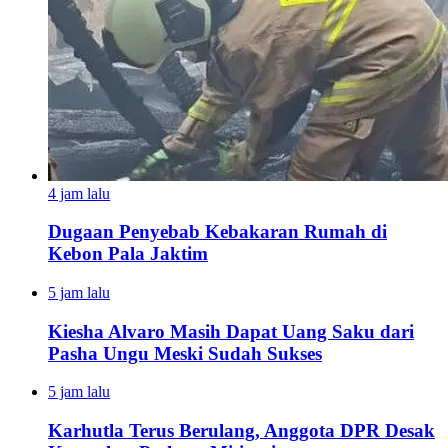
4 jam lalu
Dugaan Penyebab Kebakaran Rumah di
Kebon Pala Jaktim
5 jam lalu
Kiesha Alvaro Masih Dapat Uang Saku dari
Pasha Ungu Meski Sudah Sukses
5 jam lalu
Karhutla Terus Berulang, Anggota DPR Desak