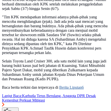
berhasil ditemukan oleh KPK setelah melakukan penggeledahan
sejak Sabtu (3/7) hingga Senin (6/7).
"Tim KPK mendapatkan informasi adanya pihak-pihak yang
mencoba menghilangkan (jejak). Jadi ada jeda saat mencari yang
bersangkutan dan barang buktinya. Ada pihak-pihak yang mencoba
menyembunyikan keberadaannya dengan cara menjual mobil
tersebut ke showroom milik Saudara SW (Suwito) selaku pihak
swasta. Hal ini diduga karena SA (Suhardiman Amby) mengetahui
dirinya sedang dipantau oleh tim KPK," kata Plt Direktur
Penyidikan KPK Achmad Taufik Husein dalam konferensi pers
penetapan tersangka pekan lalu.
Selain Toyota Land Cruiser 300, ada satu mobil lain yang juga jadi
barang bukti kasus jual beli jabatan di Kuansing. Yakni Mitsubishi
Pajero Sport Dakar, mobil yang diberikan Zulkarnaen kepada
Suhardiman Amby untuk jabatan Kepala Dinas Pekerjaan Umum
dan Penataan Ruang (Kadis PUPR).
Baca berita terkini dan terpercaya di
Berita Liputan6
Lanjut Baca:
Karhutla Terus Berulang, Anggota DPR Desak
Kemenhut Perkuat Mitigasi