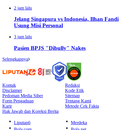
2 jam lalu
Jelang Singapura vs Indonesia, Ilhan Fandi
Usung Misi Personal
3 jam lalu
Pasien BPJS "Dibully" Nakes
Selengkapnya
Kontak
Redaksi
Disclaimer
Kode Etik
Pedoman Media Siber
Sitemap
Form Pengaduan
Tentang Kami
Karir
Metode Cek Fakta
Hak Jawab dan Koreksi Berita
Liputan6
Merdeka
Bola.com
Bola.net