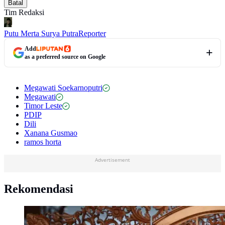
Batal
Tim Redaksi
Putu Merta Surya Putra
Reporter
Add
as a preferred source on Google
Megawati Soekarnoputri
Megawati
Timor Leste
PDIP
Dili
Xanana Gusmao
ramos horta
Advertisement
Rekomendasi