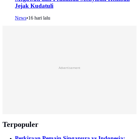
Jejak Kudatuli
News
•
16 hari lalu
Advertisement
Terpopuler
Perkiraan Pemain Singapura vs Indonesia: