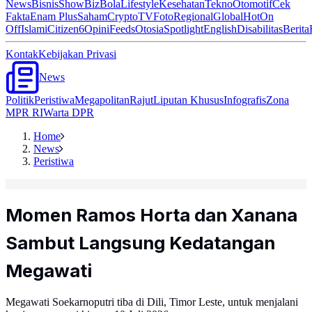
News
Bisnis
ShowBiz
Bola
Lifestyle
Kesehatan
Tekno
Otomotif
Cek
Fakta
Enam Plus
Saham
Crypto
TV
Foto
Regional
Global
Hot
On
Off
Islami
Citizen6
Opini
Feeds
Otosia
Spotlight
English
Disabilitas
Berita
Kontak
Kebijakan Privasi
News
Politik
Peristiwa
Megapolitan
Rajut
Liputan Khusus
Infografis
Zona
MPR RI
Warta DPR
Home
News
Peristiwa
Momen Ramos Horta dan Xanana
Sambut Langsung Kedatangan
Megawati
Megawati Soekarnoputri tiba di Dili, Timor Leste, untuk menjalani