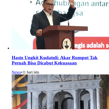
Hasto Ungkit Kudatuli: Akar Rumput Tak
Pernah Bisa Dicabut Kekuasaan
News
•
11 hari lalu