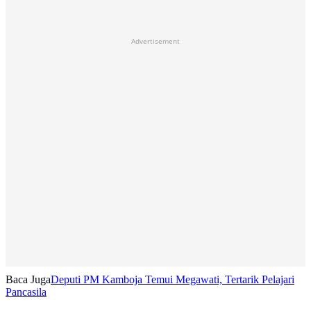
Advertisement
Baca Juga
Deputi PM Kamboja Temui Megawati, Tertarik Pelajari
Pancasila