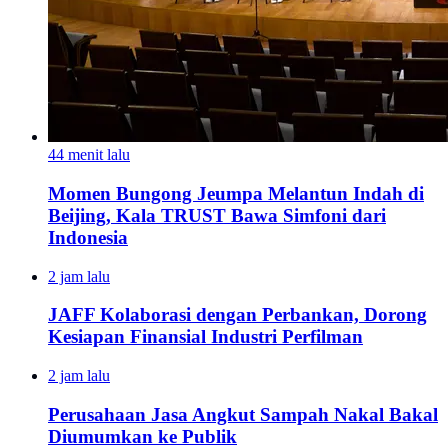
44 menit lalu
Momen Bungong Jeumpa Melantun Indah di
Beijing, Kala TRUST Bawa Simfoni dari
Indonesia
2 jam lalu
JAFF Kolaborasi dengan Perbankan, Dorong
Kesiapan Finansial Industri Perfilman
2 jam lalu
Perusahaan Jasa Angkut Sampah Nakal Bakal
Diumumkan ke Publik