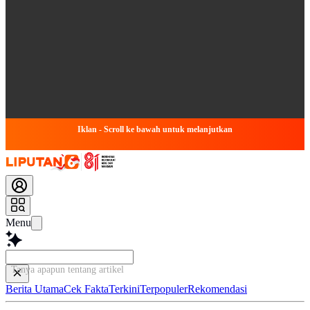
Iklan - Scroll ke bawah untuk melanjutkan
Menu
Tanya apapun tentang artikel ini...
Berita Utama
Cek Fakta
Terkini
Terpopuler
Rekomendasi