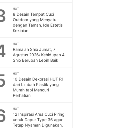
Feeds
3
HOT
Feeds Liputan6: Kumpul
8 Desain Tempat Cuci
Terbaru Harian
Outdoor yang Menyatu
Otosia
dengan Taman, Ide Estetis
Kekinian
Otosia
Spotlight
4
Berita Terkini, Kabar Te
HOT
Ramalan Shio Jumat, 7
Dan Dunia - Liputan6.
Agustus 2026: Kehidupan 4
English
Shio Berubah Lebih Baik
Exploring Knowledge, T
En.Liputan6.com
5
HOT
Disabilitas
10 Desain Dekorasi HUT RI
Disabilitas Berita Terkini
dari Limbah Plastik yang
Harian, Berita Terbaru,
Murah tapi Mencuri
Perhatian
Berita
Berita Hari Ini Politik,
6
HOT
Health
12 Inspirasi Area Cuci Piring
Kabar Berita Terbaru D
untuk Dapur Type 36 agar
Diet, Herbal Terbaik
Tetap Nyaman Digunakan,