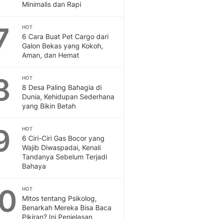
Sport
Minimalis dan Rapi
Berita Bola Terkini, Ja
Klasemen, Hasil Liga
7
HOT
6 Cara Buat Pet Cargo dari
Galon Bekas yang Kokoh,
Aman, dan Hemat
8
HOT
8 Desa Paling Bahagia di
Dunia, Kehidupan Sederhana
yang Bikin Betah
9
HOT
6 Ciri-Ciri Gas Bocor yang
Wajib Diwaspadai, Kenali
Tandanya Sebelum Terjadi
Bahaya
10
HOT
Mitos tentang Psikolog,
Benarkah Mereka Bisa Baca
Pikiran? Ini Penjelasan