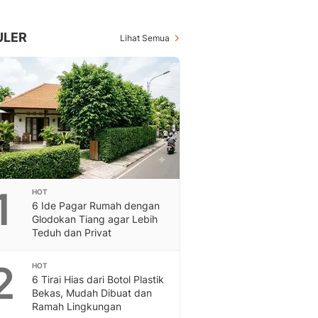
Berita Daerah Dan Peri
Terbaru
Global
ULER
Lihat Semua
Berita Internasional, Sa
Inspiratif, Unik, Dan M
Hot
Hot Liputan6.com Menya
Dan Terbaru
On Off
On Off Liputan6: Sinop
& Berita Bisnis Digital
Islami
1
HOT
Berita & Kajian Islami
6 Ide Pagar Rumah dengan
Hikmah - Liputan6
Glodokan Tiang agar Lebih
Citizen6
Teduh dan Privat
Berita Citizen6 - Medi
Liputan6.com
2
HOT
6 Tirai Hias dari Botol Plastik
Opini
Bekas, Mudah Dibuat dan
Opini Liputan6: Analis
Ramah Lingkungan
Pandang Dan Perspekti