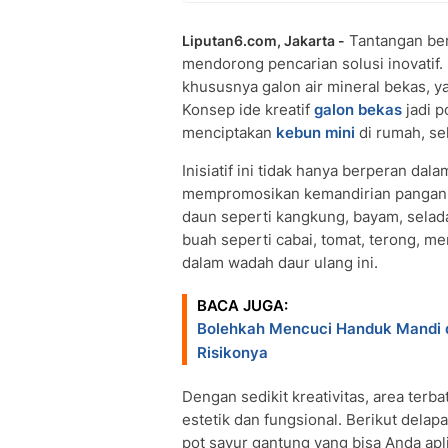
Tantangan ber
Liputan6.com, Jakarta -
mendorong pencarian solusi inovatif.
khususnya galon air mineral bekas, y
Konsep ide kreatif
galon bekas
jadi p
menciptakan
kebun mini
di rumah, se
Inisiatif ini tidak hanya berperan da
mempromosikan kemandirian pangan ke
daun seperti kangkung, bayam, selad
buah seperti cabai, tomat, terong, m
dalam wadah daur ulang ini.
BACA JUGA:
Bolehkah Mencuci Handuk Mandi d
Risikonya
Dengan sedikit kreativitas, area terb
estetik dan fungsional. Berikut dela
pot sayur gantung yang bisa Anda ap