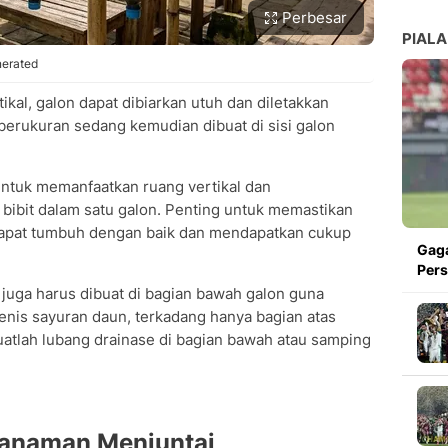
Perbesar
PIALA
nerated
kal, galon dapat dibiarkan utuh dan diletakkan
berukuran sedang kemudian dibuat di sisi galon
untuk memanfaatkan ruang vertikal dan
bit dalam satu galon. Penting untuk memastikan
dapat tumbuh dengan baik dan mendapatkan cukup
Gaga
Pers
 juga harus dibuat di bagian bawah galon guna
enis sayuran daun, terkadang hanya bagian atas
buatlah lubang drainase di bagian bawah atau samping
 Tanaman Menjuntai