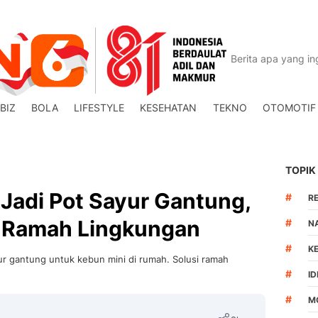
BIZ
BOLA
LIFESTYLE
KESEHATAN
TEKNO
OTOMOTIF
TOPIK
 Jadi Pot Sayur Gantung,
#
R
i Ramah Lingkungan
#
N
#
K
ur gantung untuk kebun mini di rumah. Solusi ramah
#
I
#
M