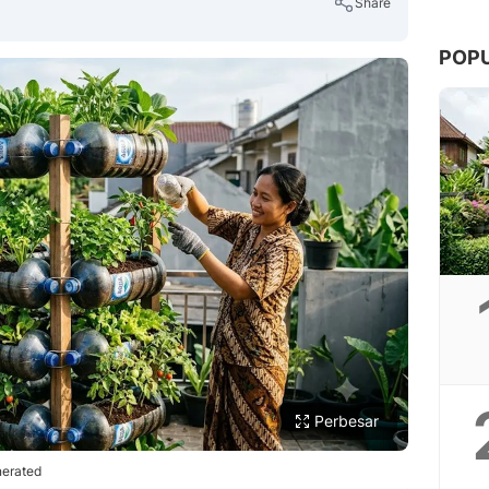
Share
POP
Copy Link
Perbesar
nerated