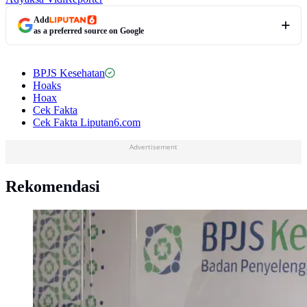
Add
as a preferred source on Google
BPJS Kesehatan
Hoaks
Hoax
Cek Fakta
Cek Fakta Liputan6.com
Advertisement
Rekomendasi