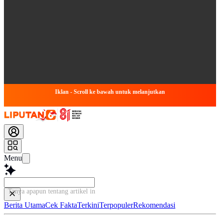
Iklan - Scroll ke bawah untuk melanjutkan
Menu
Tanya apapun tentang artikel ini...
Berita Utama
Cek Fakta
Terkini
Terpopuler
Rekomendasi