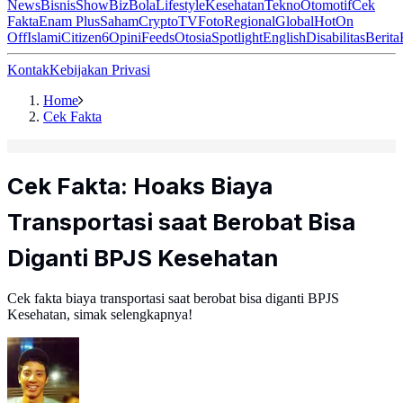
News
Bisnis
ShowBiz
Bola
Lifestyle
Kesehatan
Tekno
Otomotif
Cek
Fakta
Enam Plus
Saham
Crypto
TV
Foto
Regional
Global
Hot
On
Off
Islami
Citizen6
Opini
Feeds
Otosia
Spotlight
English
Disabilitas
Berita
Kontak
Kebijakan Privasi
Home
Cek Fakta
Cek Fakta: Hoaks Biaya
Transportasi saat Berobat Bisa
Diganti BPJS Kesehatan
Cek fakta biaya transportasi saat berobat bisa diganti BPJS
Kesehatan, simak selengkapnya!