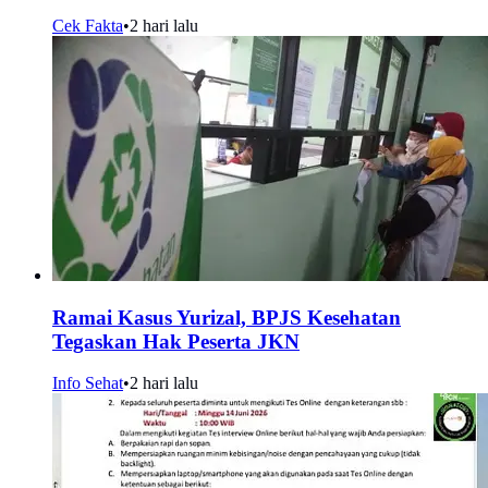
Cek Fakta
•
2 hari lalu
Ramai Kasus Yurizal, BPJS Kesehatan
Tegaskan Hak Peserta JKN
Info Sehat
•
2 hari lalu