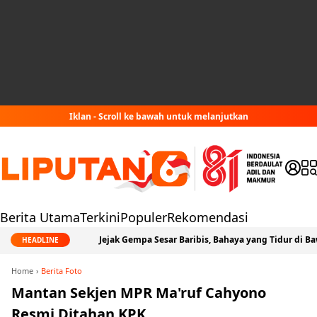
Iklan - Scroll ke bawah untuk melanjutkan
Berita Utama
Terkini
Populer
Rekomendasi
Jejak Gempa Sesar Baribis, Bahaya yang Tidur di Bawah Jabod
HEADLINE
Home
Berita Foto
Mantan Sekjen MPR Ma'ruf Cahyono
Resmi Ditahan KPK