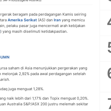
yo. (AP Photo/Eugene Hoshiko)
rgerak beragam pada perdagangan Kamis seiring
tara
Amerika Serikat
(AS) dan
Iran
yang memicu
lain, pelaku pasar juga mencermati arah kebijakan
d
) yang masih diselimuti ketidakpastian.
 BUMN
ursa saham di Asia menunjukkan pergerakan yang
an melonjak 2,92% pada awal perdagangan setelah
arish
.
osdaq juga menguat 1,28%.
ang naik lebih dari 1,17% dan Topix menguat 0,20%.
cuan Australia S&P/ASX 200 justru melemah sekitar