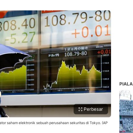
PIALA
Perbesar
ator saham elektronik sebuah perusahaan sekuritas di Tokyo. (AP