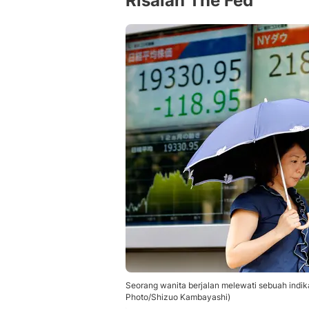
Risalah The Fed
Seorang wanita berjalan melewati sebuah indik
Photo/Shizuo Kambayashi)