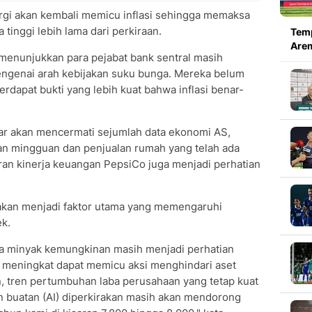
ergi akan kembali memicu inflasi sehingga memaksa
inggi lebih lama dari perkiraan.
Temp
Arem
 menunjukkan para pejabat bank sentral masih
ngenai arah kebijakan suku bunga. Mereka belum
dapat bukti yang lebih kuat bahwa inflasi benar-
ar akan mencermati sejumlah data ekonomi AS,
ran mingguan dan penjualan rumah yang telah ada
poran kinerja keuangan PepsiCo juga menjadi perhatian
akan menjadi faktor utama yang memengaruhi
k.
a minyak kemungkinan masih menjadi perhatian
i meningkat dapat memicu aksi menghindari aset
, tren pertumbuhan laba perusahaan yang tetap kuat
 buatan (AI) diperkirakan masih akan mendorong