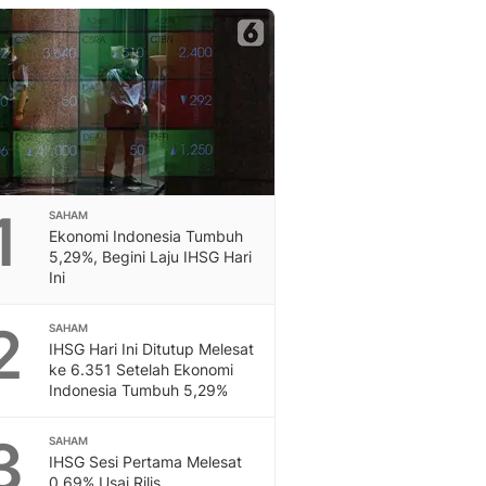
Berita Daerah Dan Peri
Terbaru
Global
Berita Internasional, Sa
Inspiratif, Unik, Dan M
Hot
Hot Liputan6.com Menya
Dan Terbaru
Islami
1
SAHAM
Berita & Kajian Islami
Ekonomi Indonesia Tumbuh
Hikmah - Liputan6
5,29%, Begini Laju IHSG Hari
Ini
Citizen6
Berita Citizen6 - Medi
2
Liputan6.com
SAHAM
IHSG Hari Ini Ditutup Melesat
Opini
ke 6.351 Setelah Ekonomi
Opini Liputan6: Analis
Indonesia Tumbuh 5,29%
Pandang Dan Perspekti
Feeds
3
SAHAM
Feeds Liputan6: Kumpul
IHSG Sesi Pertama Melesat
Terbaru Harian
0,69% Usai Rilis