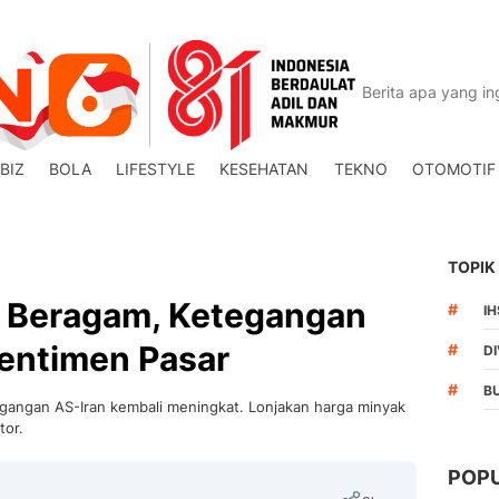
BIZ
BOLA
LIFESTYLE
KESEHATAN
TEKNO
OTOMOTIF
TOPIK
a Beragam, Ketegangan
#
I
Sentimen Pasar
#
DI
#
B
gangan AS-Iran kembali meningkat. Lonjakan harga minyak
tor.
POP