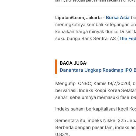
lainnya di sebuah perusahaan sekuritas di Tok
Bursa Asia
be
Liputan6.com, Jakarta -
meningkatnya kembali ketegangan an
kenaikan harga minyak dunia. Di sisi 
suku bunga Bank Sentral AS (
The Fe
BACA JUGA:
Danantara Ungkap Roadmap IPO
Mengutip CNBC, Kamis (9/7/2026), b
bervariasi. Indeks Kospi Korea Selat
sehari sebelumnya memasuki fase
be
Indeks saham berkapitalisasi kecil K
Sementara itu, indeks Nikkei 225 Jep
Berbeda dengan pasar lain, indeks a
0,83%.