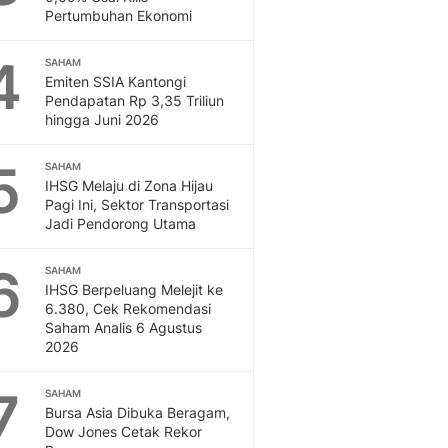
Otosia
Pertumbuhan Ekonomi
Otosia
4
Spotlight
SAHAM
Emiten SSIA Kantongi
Berita Terkini, Kabar Te
Pendapatan Rp 3,35 Triliun
Dan Dunia - Liputan6.
hingga Juni 2026
English
Exploring Knowledge, T
5
SAHAM
En.Liputan6.com
IHSG Melaju di Zona Hijau
Disabilitas
Pagi Ini, Sektor Transportasi
Disabilitas Berita Terkini
Jadi Pendorong Utama
Harian, Berita Terbaru,
6
Berita
SAHAM
IHSG Berpeluang Melejit ke
Berita Hari Ini Politik,
6.380, Cek Rekomendasi
Health
Saham Analis 6 Agustus
Kabar Berita Terbaru D
2026
Diet, Herbal Terbaik
Sport
7
SAHAM
Berita Bola Terkini, Ja
Bursa Asia Dibuka Beragam,
Klasemen, Hasil Liga
Dow Jones Cetak Rekor