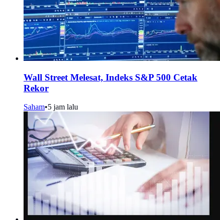
Wall Street Melesat, Indeks S&P 500 Cetak
Rekor
Saham
•
5 jam lalu