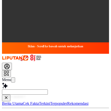
Iklan - Scroll ke bawah untuk melanjutkan
Menu
Baca lebi
Berita Utama
Cek Fakta
Terkini
Terpopuler
Rekomendasi