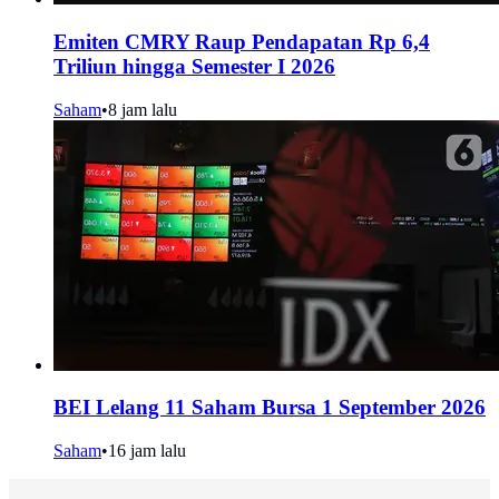
Emiten CMRY Raup Pendapatan Rp 6,4
Triliun hingga Semester I 2026
Saham
•
8 jam lalu
BEI Lelang 11 Saham Bursa 1 September 2026
Saham
•
16 jam lalu