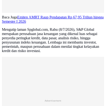
Baca Juga
Emiten AMRT Raup Pendapatan Rp 67,95 Triliun hingga
Semester I 2026
Mengutip laman Spglobal.com, Rabu (8/7/2026), S&P Global
merupakan perusahaan jasa keuangan yang dikenal luas sebagai
penyedia peringkat kredit, data pasar, analisis risiko, hingga
penyusunan indeks keuangan. Lembaga ini membantu investor,
pemerintah, maupun perusahaan dalam menilai tingkat kelayakan
kredit dan risiko investasi.
Advertisement