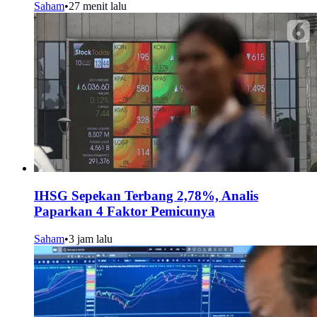
Saham
•
27 menit lalu
IHSG Sepekan Terbang 2,78%, Analis
Paparkan 4 Faktor Pemicunya
Saham
•
3 jam lalu