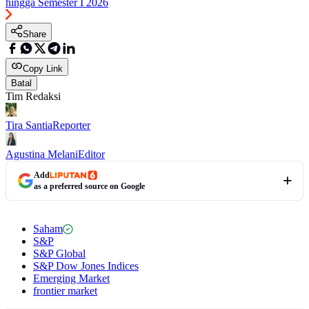
hingga Semester I 2026
Share
Copy Link
Batal
Tim Redaksi
Tira Santia
Reporter
Agustina Melani
Editor
Add
as a preferred source on Google
Saham
S&P
S&P Global
S&P Dow Jones Indices
Emerging Market
frontier market