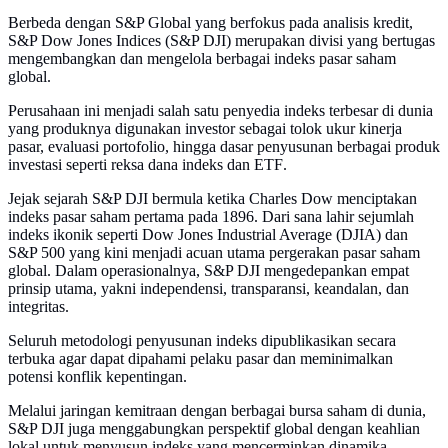
Berbeda dengan S&P Global yang berfokus pada analisis kredit,
S&P Dow Jones Indices (S&P DJI) merupakan divisi yang bertugas
mengembangkan dan mengelola berbagai indeks pasar saham
global.
Perusahaan ini menjadi salah satu penyedia indeks terbesar di dunia
yang produknya digunakan investor sebagai tolok ukur kinerja
pasar, evaluasi portofolio, hingga dasar penyusunan berbagai produk
investasi seperti reksa dana indeks dan ETF.
Jejak sejarah S&P DJI bermula ketika Charles Dow menciptakan
indeks pasar saham pertama pada 1896. Dari sana lahir sejumlah
indeks ikonik seperti Dow Jones Industrial Average (DJIA) dan
S&P 500 yang kini menjadi acuan utama pergerakan pasar saham
global. Dalam operasionalnya, S&P DJI mengedepankan empat
prinsip utama, yakni independensi, transparansi, keandalan, dan
integritas.
Seluruh metodologi penyusunan indeks dipublikasikan secara
terbuka agar dapat dipahami pelaku pasar dan meminimalkan
potensi konflik kepentingan.
Melalui jaringan kemitraan dengan berbagai bursa saham di dunia,
S&P DJI juga menggabungkan perspektif global dengan keahlian
lokal untuk menyusun indeks yang mencerminkan dinamika