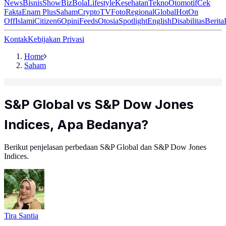
News
Bisnis
ShowBiz
Bola
Lifestyle
Kesehatan
Tekno
Otomotif
Cek
Fakta
Enam Plus
Saham
Crypto
TV
Foto
Regional
Global
Hot
On
Off
Islami
Citizen6
Opini
Feeds
Otosia
Spotlight
English
Disabilitas
Berita
Kontak
Kebijakan Privasi
Home
Saham
S&P Global vs S&P Dow Jones
Indices, Apa Bedanya?
Berikut penjelasan perbedaan S&P Global dan S&P Dow Jones
Indices.
Tira Santia