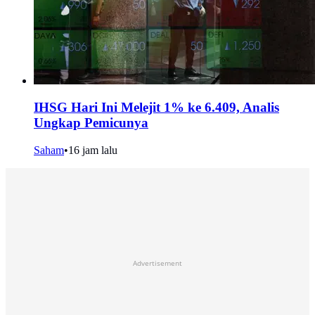
IHSG Hari Ini Melejit 1% ke 6.409, Analis
Ungkap Pemicunya
Saham
•
16 jam lalu
Advertisement