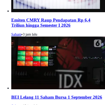
Emiten CMRY Raup Pendapatan Rp 6,4
Triliun hingga Semester I 2026
Saham
•
3 jam lalu
BEI Lelang 11 Saham Bursa 1 September 2026