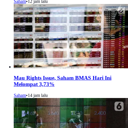
Saham
•
12 jam lalu
Mau Rights Issue, Saham BMAS Hari Ini
Melompat 3,73%
Saham
•
14 jam lalu