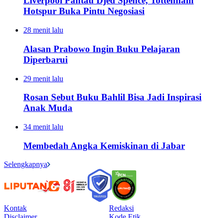
Liverpool Pantau Djed Spence, Tottenham
Hotspur Buka Pintu Negosiasi
28 menit lalu
Alasan Prabowo Ingin Buku Pelajaran
Diperbarui
29 menit lalu
Rosan Sebut Buku Bahlil Bisa Jadi Inspirasi
Anak Muda
34 menit lalu
Membedah Angka Kemiskinan di Jabar
Selengkapnya
Kontak
Redaksi
Disclaimer
Kode Etik