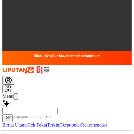
Iklan - Scroll ke bawah untuk melanjutkan
Menu
Tanya apapun tentang artikel ini...
Berita Utama
Cek Fakta
Terkini
Terpopuler
Rekomendasi