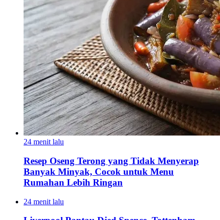
24 menit lalu
Resep Oseng Terong yang Tidak Menyerap
Banyak Minyak, Cocok untuk Menu
Rumahan Lebih Ringan
24 menit lalu