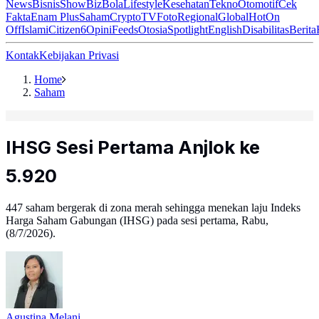
News
Bisnis
ShowBiz
Bola
Lifestyle
Kesehatan
Tekno
Otomotif
Cek
Fakta
Enam Plus
Saham
Crypto
TV
Foto
Regional
Global
Hot
On
Off
Islami
Citizen6
Opini
Feeds
Otosia
Spotlight
English
Disabilitas
Berita
Kontak
Kebijakan Privasi
Home
Saham
IHSG Sesi Pertama Anjlok ke
5.920
447 saham bergerak di zona merah sehingga menekan laju Indeks
Harga Saham Gabungan (IHSG) pada sesi pertama, Rabu,
(8/7/2026).
Agustina Melani