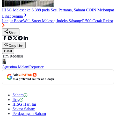
IHSG Melesat ke 6.388 pada Sesi Pertama, Saham COIN Melompat
Lihat Semua
Lanjut Baca:
Wall Street Melesat, Indeks S&amp;P 500 Cetak Rekor
Share
Copy Link
Batal
Tim Redaksi
Agustina Melani
Reporter
Add
as a preferred source on Google
Saham
Ihsg
IHSG Hari Ini
Sektor Saham
Perdagangan Saham