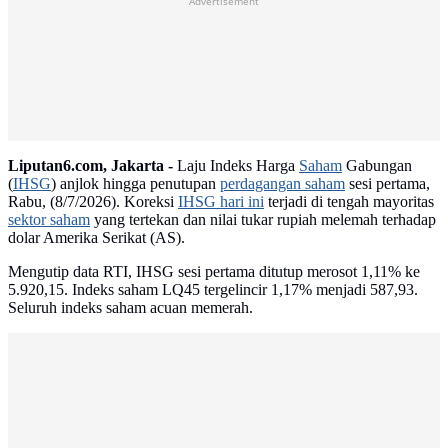
Advertisement
Liputan6.com, Jakarta -
Laju Indeks Harga
Saham
Gabungan
(
IHSG
) anjlok hingga penutupan
perdagangan saham
sesi pertama,
Rabu, (8/7/2026). Koreksi
IHSG hari ini
terjadi di tengah mayoritas
sektor saham
yang tertekan dan nilai tukar rupiah melemah terhadap
dolar Amerika Serikat (AS).
Mengutip data RTI, IHSG sesi pertama ditutup merosot 1,11% ke
5.920,15. Indeks saham LQ45 tergelincir 1,17% menjadi 587,93.
Seluruh indeks saham acuan memerah.