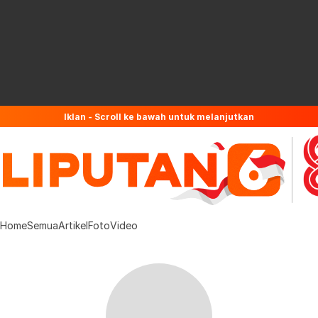
Iklan - Scroll ke bawah untuk melanjutkan
Home
Semua
Artikel
Foto
Video