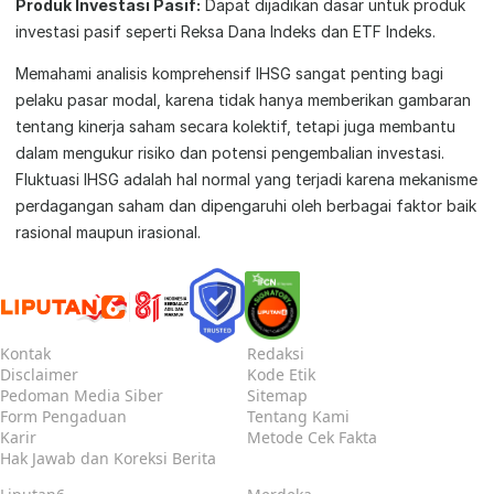
Produk Investasi Pasif:
Dapat dijadikan dasar untuk produk
investasi pasif seperti Reksa Dana Indeks dan ETF Indeks.
Memahami analisis komprehensif IHSG sangat penting bagi
pelaku pasar modal, karena tidak hanya memberikan gambaran
tentang kinerja saham secara kolektif, tetapi juga membantu
dalam mengukur risiko dan potensi pengembalian investasi.
Fluktuasi IHSG adalah hal normal yang terjadi karena mekanisme
perdagangan saham dan dipengaruhi oleh berbagai faktor baik
rasional maupun irasional.
Kontak
Redaksi
Disclaimer
Kode Etik
Pedoman Media Siber
Sitemap
Form Pengaduan
Tentang Kami
Karir
Metode Cek Fakta
Hak Jawab dan Koreksi Berita