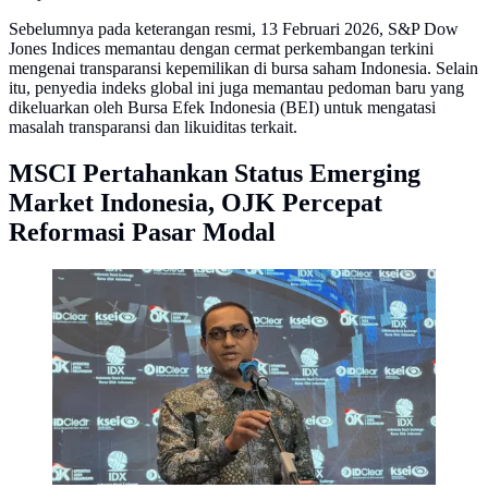
Sebelumnya pada keterangan resmi, 13 Februari 2026, S&P Dow
Jones Indices memantau dengan cermat perkembangan terkini
mengenai transparansi kepemilikan di bursa saham Indonesia. Selain
itu, penyedia indeks global ini juga memantau pedoman baru yang
dikeluarkan oleh Bursa Efek Indonesia (BEI) untuk mengatasi
masalah transparansi dan likuiditas terkait.
MSCI Pertahankan Status Emerging
Market Indonesia, OJK Percepat
Reformasi Pasar Modal
Kepala Eksekutif Pengawas Pasar Modal, Keuangan
Derivatif dan Bursa Karbon OJK, Hasan Fawzi, Rabu
(13/5/2026). (Foto: Liputan6.com/Tira Santia)