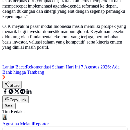
lekas berpuas diri (complacent). Kita akan terus memperkuat dan
mempercepat implementasi agenda-agenda reformasi ke depan,
dengan dukungan dan sinergi yang erat dengan segenap pemangku
kepentingan."
OJK meyakini pasar modal Indonesia masih memiliki prospek yang
menarik bagi investor domestik maupun global. Keyakinan tersebut
didukung oleh fundamental ekonomi yang terjaga, pertumbuhan
basis investor, valuasi saham yang kompetitif, serta kinerja emiten
yang dinilai masih positif.
Lanjut Baca:
Rekomendasi Saham Hari Ini 7 Agustus 2026: Ada
Bank hingga Tambang
Share
Copy Link
Batal
Tim Redaksi
Agustina Melani
Reporter