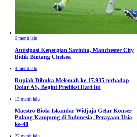
6 menit lalu
Antisipasi Kepergian Savinho, Manchester City
Bidik Bintang Chelsea
9 menit lalu
Rupiah Dibuka Melemah ke 17.935 terhadap
Dolar AS, Begini Prediksi Hari Ini
13 menit lalu
Maestro Biola Iskandar Widjaja Gelar Konser
Pulang Kampung di Indonesia, Perayaan Usia
ke-40
22 menit lalu