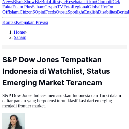
News
Bisnis
ShowBiz
Bola
Lifestyle
Kesehatan
Tekno
Otomotif
Cek
Fakta
Enam Plus
Saham
Crypto
TV
Foto
Regional
Global
Hot
On
Off
Islami
Citizen6
Opini
Feeds
Otosia
Spotlight
English
Disabilitas
Berita
Kontak
Kebijakan Privasi
Home
Saham
S&P Dow Jones Tempatkan
Indonesia di Watchlist, Status
Emerging Market Terancam
S&P Dow Jones Indices memasukkan Indonesia dan Turki dalam
daftar pantau yang berpotensi turun klasifikasi dari emerging
menjadi frontier market.