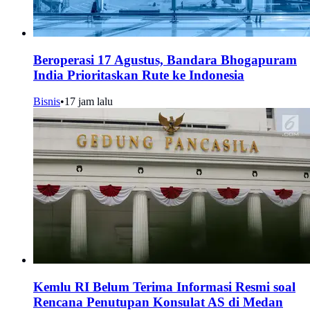
Beroperasi 17 Agustus, Bandara Bhogapuram
India Prioritaskan Rute ke Indonesia
Bisnis
•
17 jam lalu
Kemlu RI Belum Terima Informasi Resmi soal
Rencana Penutupan Konsulat AS di Medan