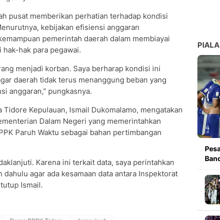
 pusat memberikan perhatian terhadap kondisi
Menurutnya, kebijakan efisiensi anggaran
kemampuan pemerintah daerah dalam membiayai
PIALA
 hak-hak para pegawai.
orang menjadi korban. Saya berharap kondisi ini
agar daerah tidak terus menanggung beban yang
ensi anggaran,” pungkasnya.
ta Tidore Kepulauan, Ismail Dukomalamo, mengatakan
 Kementerian Dalam Negeri yang memerintahkan
PPPK Paruh Waktu sebagai bahan pertimbangan
Pesa
Band
ndaklanjuti. Karena ini terkait data, saya perintahkan
h dahulu agar ada kesamaan data antara Inspektorat
utup Ismail.