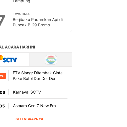
Lampung
Sport
Berita Bola Terkini, Ja
7
Klasemen, Hasil Liga
JAWA TIMUR
Berjibaku Padamkan Api di
Puncak B-29 Bromo