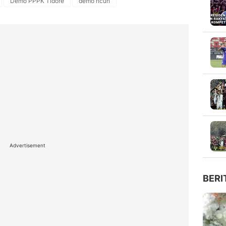
Demo PPPK Tidore
demo ricuh
Advertisement
BERI