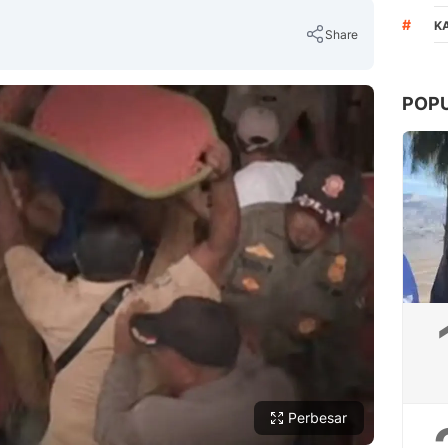
#
K
Share
POP
Copy Link
Perbesar