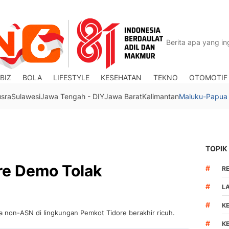
BIZ
BOLA
LIFESTYLE
KESEHATAN
TEKNO
OTOMOTIF
usra
Sulawesi
Jawa Tengah - DIY
Jawa Barat
Kalimantan
Maluku-Papua
TOPIK
re Demo Tolak
#
R
#
L
#
K
 non-ASN di lingkungan Pemkot Tidore berakhir ricuh.
#
K