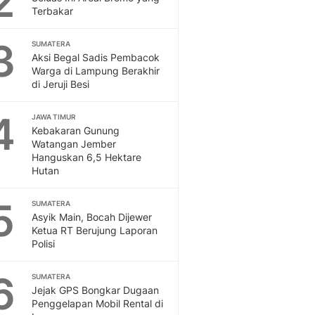
2
Feeds
Terbakar
Feeds Liputan6: Kumpul
3
Terbaru Harian
SUMATERA
Aksi Begal Sadis Pembacok
Otosia
Warga di Lampung Berakhir
Otosia
di Jeruji Besi
Spotlight
Berita Terkini, Kabar Te
4
JAWA TIMUR
Dan Dunia - Liputan6.
Kebakaran Gunung
English
Watangan Jember
Exploring Knowledge, T
Hanguskan 6,5 Hektare
Hutan
En.Liputan6.com
Disabilitas
5
Disabilitas Berita Terkini
SUMATERA
Asyik Main, Bocah Dijewer
Harian, Berita Terbaru,
Ketua RT Berujung Laporan
Berita
Polisi
Berita Hari Ini Politik,
Health
6
SUMATERA
Kabar Berita Terbaru D
Jejak GPS Bongkar Dugaan
Diet, Herbal Terbaik
Penggelapan Mobil Rental di