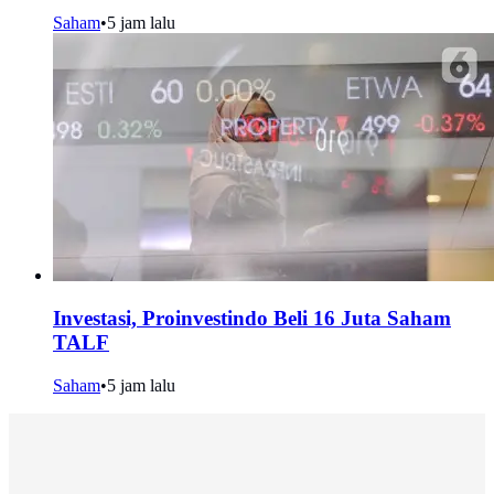
Saham
•
5 jam lalu
Investasi, Proinvestindo Beli 16 Juta Saham
TALF
Saham
•
5 jam lalu