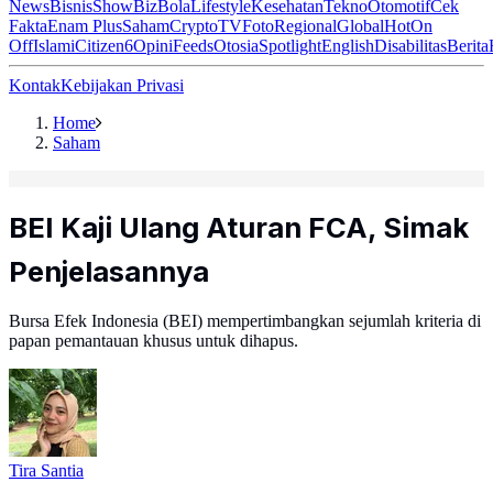
News
Bisnis
ShowBiz
Bola
Lifestyle
Kesehatan
Tekno
Otomotif
Cek
Fakta
Enam Plus
Saham
Crypto
TV
Foto
Regional
Global
Hot
On
Off
Islami
Citizen6
Opini
Feeds
Otosia
Spotlight
English
Disabilitas
Berita
Kontak
Kebijakan Privasi
Home
Saham
BEI Kaji Ulang Aturan FCA, Simak
Penjelasannya
Bursa Efek Indonesia (BEI) mempertimbangkan sejumlah kriteria di
papan pemantauan khusus untuk dihapus.
Tira Santia