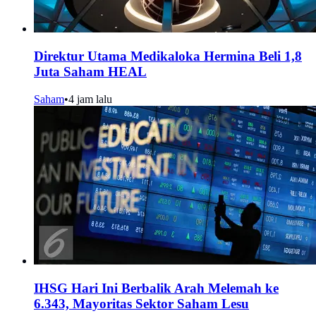
Direktur Utama Medikaloka Hermina Beli 1,8
Juta Saham HEAL
Saham
•
4 jam lalu
IHSG Hari Ini Berbalik Arah Melemah ke
6.343, Mayoritas Sektor Saham Lesu