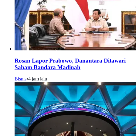
Rosan Lapor Prabowo, Danantara Ditawari
Saham Bandara Madinah
Bisnis
•
4 jam lalu