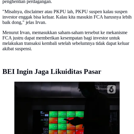
penghentian perdagangan.
"Misalnya, disclaimer atau PKPU lah, PKPU suspen kalau suspen
investor enggak bisa keluar. Kalau kita masukin FCA harusnya lebih
baik dong," jelas Irvan.
Menurut Irvan, memasukkan saham-saham tersebut ke mekanisme
FCA justru dapat memberikan kesempatan bagi investor untuk
melakukan transaksi kembali setelah sebelumnya tidak dapat keluar
akibat suspensi.
BEI Ingin Jaga Likuiditas Pasar
Pekerja melintas di dekat layar digital pergerakan
saham di Gedung BEI, Jakarta. (Liputan6.com/Angga
Yuniar)