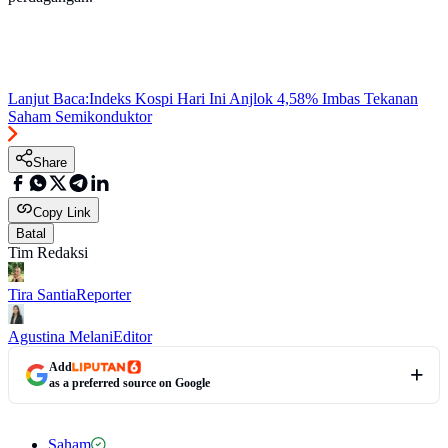
Lanjut Baca:
Indeks Kospi Hari Ini Anjlok 4,58% Imbas Tekanan
Saham Semikonduktor
Share
Copy Link
Batal
Tim Redaksi
Tira Santia
Reporter
Agustina Melani
Editor
Add
as a preferred source on Google
Saham