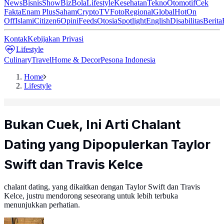
News
Bisnis
ShowBiz
Bola
Lifestyle
Kesehatan
Tekno
Otomotif
Cek
Fakta
Enam Plus
Saham
Crypto
TV
Foto
Regional
Global
Hot
On
Off
Islami
Citizen6
Opini
Feeds
Otosia
Spotlight
English
Disabilitas
Berita
Kontak
Kebijakan Privasi
Lifestyle
Culinary
Travel
Home & Decor
Pesona Indonesia
Home
Lifestyle
Bukan Cuek, Ini Arti Chalant
Dating yang Dipopulerkan Taylor
Swift dan Travis Kelce
chalant dating, yang dikaitkan dengan Taylor Swift dan Travis
Kelce, justru mendorong seseorang untuk lebih terbuka
menunjukkan perhatian.