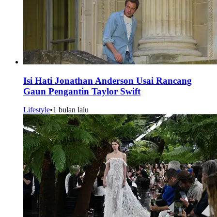
Isi Hati Jonathan Anderson Usai Rancang
Gaun Pengantin Taylor Swift
Lifestyle
•
1 bulan lalu