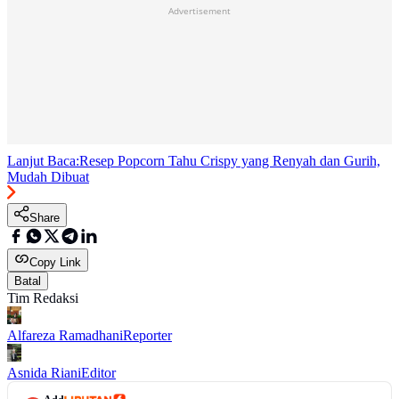
Advertisement
Lanjut Baca:
Resep Popcorn Tahu Crispy yang Renyah dan Gurih,
Mudah Dibuat
Share
Copy Link
Batal
Tim Redaksi
Alfareza Ramadhani
Reporter
Asnida Riani
Editor