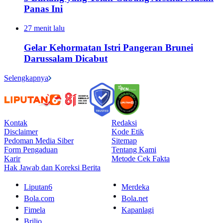
Panas Ini
27 menit lalu
Gelar Kehormatan Istri Pangeran Brunei
Darussalam Dicabut
Selengkapnya
Kontak
Redaksi
Disclaimer
Kode Etik
Pedoman Media Siber
Sitemap
Form Pengaduan
Tentang Kami
Karir
Metode Cek Fakta
Hak Jawab dan Koreksi Berita
Liputan6
Merdeka
Bola.com
Bola.net
Fimela
Kapanlagi
Brilio