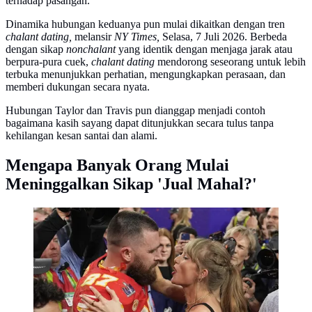
terhadap pasangan.
Dinamika hubungan keduanya pun mulai dikaitkan dengan tren
chalant dating,
melansir
NY Times,
Selasa, 7 Juli 2026. Berbeda
dengan sikap
nonchalant
yang identik dengan menjaga jarak atau
berpura-pura cuek,
chalant dating
mendorong seseorang untuk lebih
terbuka menunjukkan perhatian, mengungkapkan perasaan, dan
memberi dukungan secara nyata.
Hubungan Taylor dan Travis pun dianggap menjadi contoh
bagaimana kasih sayang dapat ditunjukkan secara tulus tanpa
kehilangan kesan santai dan alami.
Mengapa Banyak Orang Mulai
Meninggalkan Sikap 'Jual Mahal?'
Travis Kelce dan Taylor Swift di Superbowl 2024.
((AP Photo/John Locher, File)