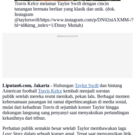
Travis Kelce melamar Taylor Swift dengan cincin
tunangan bermata berlian yang klasik dan unik. (dok.
Instagram
@taylorswift/https://www.instagram.com/p/DN02niAXMM-/?
hl=id&img_index=1/Dinny Mutiah)
Advertisement
Liputan6.com, Jakarta -
Hubungan
Taylor Swift
dan bintang
American football
Travis Kelce
kembali menjadi sorotan
publik setelah mereka resmi menikah, pekan lalu. Berbagai momen
kebersamaan pasangan ini ramai diperbincangkan di media sosial,
mulai dari kehadiran Travis di sejumlah konser Taylor hingga
dukungan langsung sang penyanyi saat menyaksikan pertandingan
kekasihnya dari tribun.
Perhatian publik semakin besar setelah Taylor membawakan lagu
Love Story
dalam sebuah konser amal. Tepat saat menyanyikan lirik,