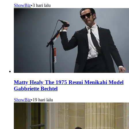
ShowBiz
•
3 hari lalu
Matty Healy The 1975 Resmi Menikahi Model
Gabbriette Bechtel
ShowBiz
•
19 hari lalu