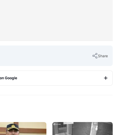
Share
 on Google
Copy Link