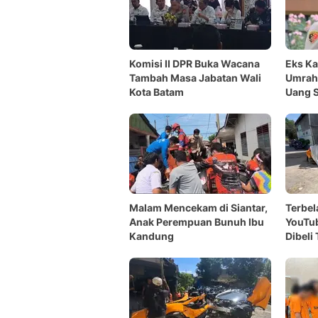
Komisi II DPR Buka Wacana
Eks Ka
Tambah Masa Jabatan Wali
Umrahk
Kota Batam
Uang 
Malam Mencekam di Siantar,
Terbel
Anak Perempuan Bunuh Ibu
YouTub
Kandung
Dibeli