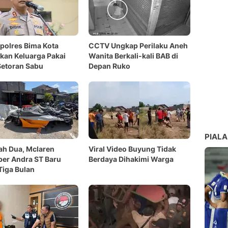
polres Bima Kota
CCTV Ungkap Perilaku Aneh
an Keluarga Pakai
Wanita Berkali-kali BAB di
Setoran Sabu
Depan Ruko
PIALA
ah Dua, Mclaren
Viral Video Buyung Tidak
er Andra ST Baru
Berdaya Dihakimi Warga
 Tiga Bulan