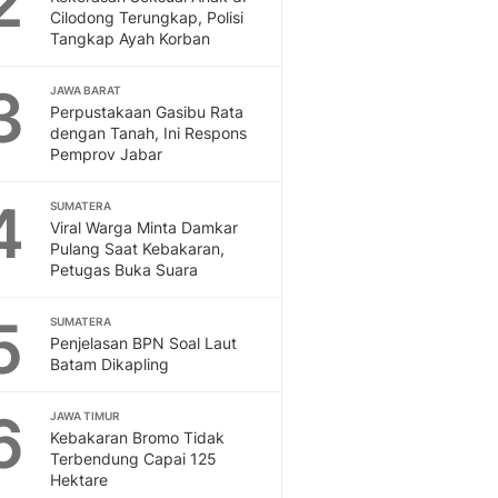
2
Feeds
Cilodong Terungkap, Polisi
Tangkap Ayah Korban
Feeds Liputan6: Kumpul
Terbaru Harian
3
JAWA BARAT
Otosia
Perpustakaan Gasibu Rata
Otosia
dengan Tanah, Ini Respons
Spotlight
Pemprov Jabar
Berita Terkini, Kabar Te
Dan Dunia - Liputan6.
4
SUMATERA
English
Viral Warga Minta Damkar
Exploring Knowledge, T
Pulang Saat Kebakaran,
Petugas Buka Suara
En.Liputan6.com
Disabilitas
5
Disabilitas Berita Terkini
SUMATERA
Penjelasan BPN Soal Laut
Harian, Berita Terbaru,
Batam Dikapling
Berita
Berita Hari Ini Politik,
6
JAWA TIMUR
Health
Kebakaran Bromo Tidak
Kabar Berita Terbaru D
Terbendung Capai 125
Diet, Herbal Terbaik
Hektare