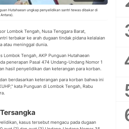
uan Hutahaean ungkap penyelidikan santri tewas dibakar di
Antara).
sor Lombok Tengah, Nusa Tenggara Barat,
ri terbakar ke arah dugaan tindak pidana kelalaian
 atau meninggal dunia.
res Lombok Tengah, AKP Punguan Hutahaean
ada penerapan Pasal 474 Undang-Undang Nomor 1
 hasil penyelidikan dan keterangan para korban.
a dan berdasarkan keterangan para korban bahwa ini
 KUHP," kata Punguan di Lombok Tengah, Rabu
ra.
 Tersangka
elidikan, kasus tersebut mengacu pada dugaan
80 ayat (2) dan ayat (3) Undang-Undang Nomor 35