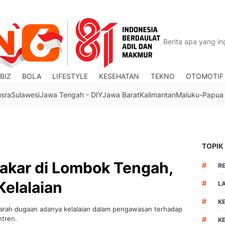
BIZ
BOLA
LIFESTYLE
KESEHATAN
TEKNO
OTOMOTIF
usra
Sulawesi
Jawa Tengah - DIY
Jawa Barat
Kalimantan
Maluku-Papua
TOPIK
akar di Lombok Tengah,
#
R
Kelalaian
#
L
#
K
garah dugaan adanya kelalaian dalam pengawasan terhadap
ntren.
#
K