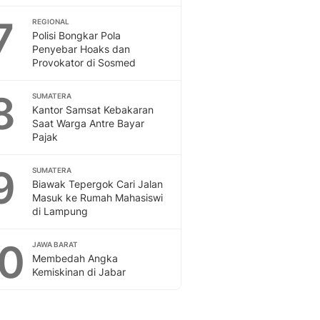
Sport
Berita Bola Terkini, Ja
7
REGIONAL
Polisi Bongkar Pola
Klasemen, Hasil Liga
Penyebar Hoaks dan
Provokator di Sosmed
8
SUMATERA
Kantor Samsat Kebakaran
Saat Warga Antre Bayar
Pajak
9
SUMATERA
Biawak Tepergok Cari Jalan
Masuk ke Rumah Mahasiswi
di Lampung
10
JAWA BARAT
Membedah Angka
Kemiskinan di Jabar