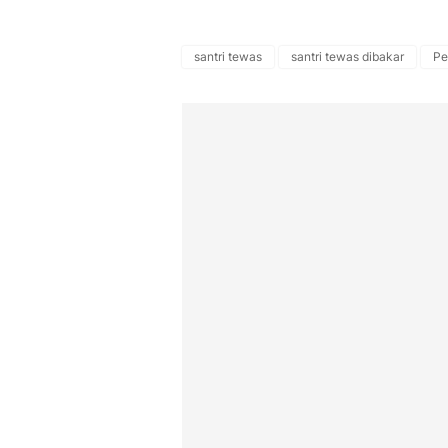
santri tewas
santri tewas dibakar
Pe