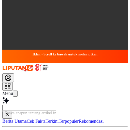
Iklan - Scroll ke bawah untuk melanjutkan
Menu
Tanya apapun tentang artikel ini...
Berita Utama
Cek Fakta
Terkini
Terpopuler
Rekomendasi