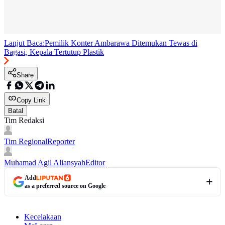
Lanjut Baca:
Pemilik Konter Ambarawa Ditemukan Tewas di
Bagasi, Kepala Tertutup Plastik
Share
Copy Link
Batal
Tim Redaksi
Tim Regional
Reporter
Muhamad Agil Aliansyah
Editor
Add
as a preferred source on Google
Kecelakaan