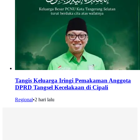
Tangis Keluarga Iringi Pemakaman Anggota
DPRD Tangsel Kecelakaan di Cipali
Regional
•
2 hari lalu