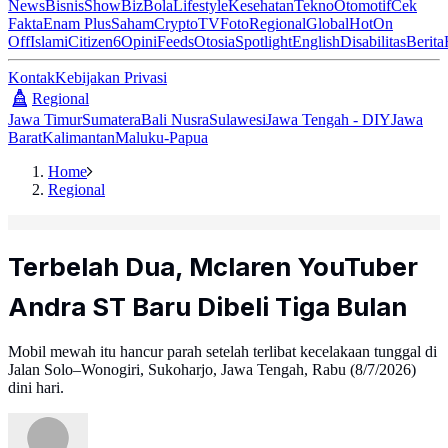
News
Bisnis
ShowBiz
Bola
Lifestyle
Kesehatan
Tekno
Otomotif
Cek
Fakta
Enam Plus
Saham
Crypto
TV
Foto
Regional
Global
Hot
On
Off
Islami
Citizen6
Opini
Feeds
Otosia
Spotlight
English
Disabilitas
Berita
Kontak
Kebijakan Privasi
Regional
Jawa Timur
Sumatera
Bali Nusra
Sulawesi
Jawa Tengah - DIY
Jawa
Barat
Kalimantan
Maluku-Papua
Home
Regional
Terbelah Dua, Mclaren YouTuber
Andra ST Baru Dibeli Tiga Bulan
Mobil mewah itu hancur parah setelah terlibat kecelakaan tunggal di
Jalan Solo–Wonogiri, Sukoharjo, Jawa Tengah, Rabu (8/7/2026)
dini hari.