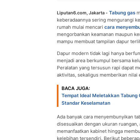
Tabung gas
m
Liputan6.com, Jakarta -
keberadaannya sering mengurangi kes
rumah mulai mencari
cara menyembu
mengorbankan keamanan maupun kemu
mampu membuat tampilan dapur terliha
Dapur modern tidak lagi hanya berfu
menjadi area berkumpul bersama kelu
Peralatan yang tersusun rapi dapat
aktivitas, sekaligus memberikan nilai 
BACA JUGA:
Tempat Ideal Meletakkan Tabung 
Standar Keselamatan
Ada banyak cara menyembunyikan tabu
disesuaikan dengan ukuran ruangan, a
memanfaatkan kabinet hingga membua
kelebihan tersendiri. Berikut beberap