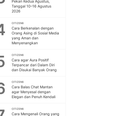
Sport
Pekan Kedua Agustus,
Tanggal 10–16 Agustus
Berita Bola Terkini, Ja
2026
Klasemen, Hasil Liga
4
CITIZEN6
Cara Berkenalan dengan
Orang Asing di Sosial Media
yang Aman dan
Menyenangkan
5
CITIZEN6
Cara agar Aura Positif
Terpancar dari Dalam Diri
dan Disukai Banyak Orang
6
CITIZEN6
Cara Balas Chat Mantan
agar Menyesal dengan
Elegan dan Penuh Kendali
7
CITIZEN6
Cara Mengenali Orang yang