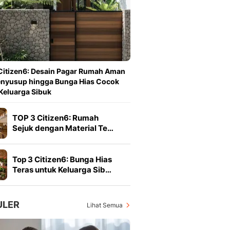
Berita Daerah Dan Peri
Terbaru
Global
Berita Internasional, Sa
Inspiratif, Unik, Dan M
Hot
Citizen6: Desain Pagar Rumah Aman
Hot Liputan6.com Menya
enyusup hingga Bunga Hias Cocok
Dan Terbaru
Keluarga Sibuk
On Off
On Off Liputan6: Sinop
TOP 3 Citizen6: Rumah
& Berita Bisnis Digital
Sejuk dengan Material Te…
Islami
Berita & Kajian Islami
Hikmah - Liputan6
Top 3 Citizen6: Bunga Hias
Citizen6
Teras untuk Keluarga Sib…
Berita Citizen6 - Medi
Liputan6.com
Opini
ULER
Lihat Semua
Opini Liputan6: Analis
Pandang Dan Perspekti