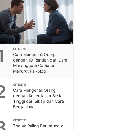
Feeds
Feeds Liputan6: Kumpul
Terbaru Harian
Otosia
Otosia
Spotlight
Berita Terkini, Kabar Te
1
CITIZEN6
Dan Dunia - Liputan6.
Cara Mengenali Orang
English
dengan IQ Rendah dari Cara
Exploring Knowledge, T
Menanggapi Curhatan
Menurut Psikolog
En.Liputan6.com
Disabilitas
2
Disabilitas Berita Terkini
CITIZEN6
Cara Mengenali Orang
Harian, Berita Terbaru,
dengan Kecerdasan Sosial
Berita
Tinggi dari Sikap dan Cara
Berita Hari Ini Politik,
Bergaulnya
Health
Kabar Berita Terbaru D
3
CITIZEN6
Diet, Herbal Terbaik
Zodiak Paling Beruntung di