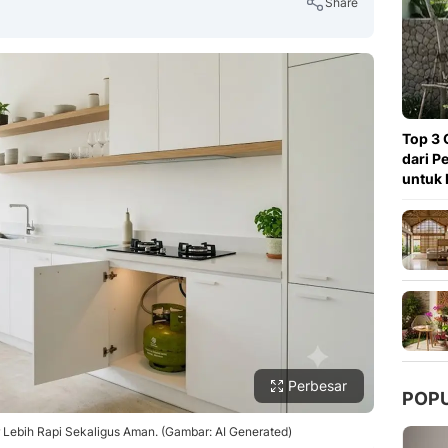
Share
Copy Link
Top 3 
dari P
untuk 
Perbesar
POP
ebih Rapi Sekaligus Aman. (Gambar: AI Generated)