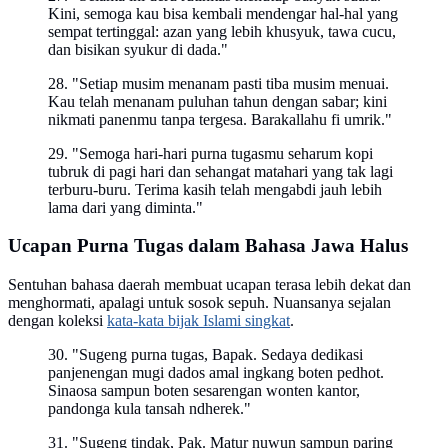
Kini, semoga kau bisa kembali mendengar hal-hal yang
sempat tertinggal: azan yang lebih khusyuk, tawa cucu,
dan bisikan syukur di dada."
28. "Setiap musim menanam pasti tiba musim menuai.
Kau telah menanam puluhan tahun dengan sabar; kini
nikmati panenmu tanpa tergesa. Barakallahu fi umrik."
29. "Semoga hari-hari purna tugasmu seharum kopi
tubruk di pagi hari dan sehangat matahari yang tak lagi
terburu-buru. Terima kasih telah mengabdi jauh lebih
lama dari yang diminta."
Ucapan Purna Tugas dalam Bahasa Jawa Halus
Sentuhan bahasa daerah membuat ucapan terasa lebih dekat dan
menghormati, apalagi untuk sosok sepuh. Nuansanya sejalan
dengan koleksi
kata-kata bijak Islami singkat
.
30. "Sugeng purna tugas, Bapak. Sedaya dedikasi
panjenengan mugi dados amal ingkang boten pedhot.
Sinaosa sampun boten sesarengan wonten kantor,
pandonga kula tansah ndherek."
31. "Sugeng tindak, Pak. Matur nuwun sampun paring