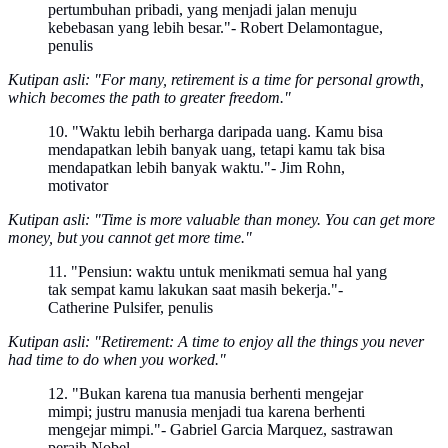
pertumbuhan pribadi, yang menjadi jalan menuju
kebebasan yang lebih besar."- Robert Delamontague,
penulis
Kutipan asli: "For many, retirement is a time for personal growth,
which becomes the path to greater freedom."
10. "Waktu lebih berharga daripada uang. Kamu bisa
mendapatkan lebih banyak uang, tetapi kamu tak bisa
mendapatkan lebih banyak waktu."- Jim Rohn,
motivator
Kutipan asli: "Time is more valuable than money. You can get more
money, but you cannot get more time."
11. "Pensiun: waktu untuk menikmati semua hal yang
tak sempat kamu lakukan saat masih bekerja."-
Catherine Pulsifer, penulis
Kutipan asli: "Retirement: A time to enjoy all the things you never
had time to do when you worked."
12. "Bukan karena tua manusia berhenti mengejar
mimpi; justru manusia menjadi tua karena berhenti
mengejar mimpi."- Gabriel Garcia Marquez, sastrawan
peraih Nobel