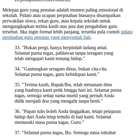
Melepas guru yang pensiun adalah momen paling emosional di
sekolah. Pidato atau ucapan perpisahan biasanya disampaikan
perwakilan siswa, rekan guru, atau kepala sekolah untuk
mengungkapkan terima kasih atas jasa dan pengabdian guru
tersebut. Jika ingin format lebih panjang, tersedia pula contoh
pidato
perpisahan guru pensiun yang menyentuh hati
.
33. "Bukan pergi, hanya berpindah ladang amal.
Selamat purna tugas, pahlawan tanpa seragam yang
telah mengajari kami tentang hidup."
34. "Gantungkan seragam dinas, bukan cita-cita.
Selamat purna tugas, guru kehidupan kami."
35. "Terima kasih, Bapak/Ibu, telah menanam ilmu
yang buahnya kami petik hingga hari ini. Selamat purna
tugas, semoga setiap nama murid yang pernah Anda
didik menjadi doa yang mengalir tanpa henti."
36. "Papan tulis boleh Anda tinggalkan, tetapi pelajaran
hidup dari Anda tetap tertulis di hati kami. Selamat
memasuki masa purna tugas, Guru."
37. "Selamat purna tugas, Bu. Semoga masa istirahat