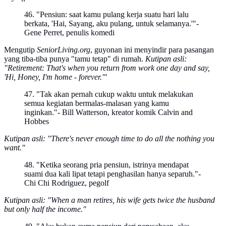
46. "Pensiun: saat kamu pulang kerja suatu hari lalu
berkata, 'Hai, Sayang, aku pulang, untuk selamanya.'"-
Gene Perret, penulis komedi
Mengutip
SeniorLiving.org
, guyonan ini menyindir para pasangan
yang tiba-tiba punya "tamu tetap" di rumah.
Kutipan asli:
"Retirement: That's when you return from work one day and say,
'Hi, Honey, I'm home - forever.'"
47. "Tak akan pernah cukup waktu untuk melakukan
semua kegiatan bermalas-malasan yang kamu
inginkan."- Bill Watterson, kreator komik Calvin and
Hobbes
Kutipan asli: "There's never enough time to do all the nothing you
want."
48. "Ketika seorang pria pensiun, istrinya mendapat
suami dua kali lipat tetapi penghasilan hanya separuh."-
Chi Chi Rodriguez, pegolf
Kutipan asli: "When a man retires, his wife gets twice the husband
but only half the income."