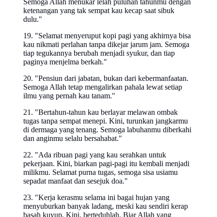
Semoga Allah menukar lelah puluhan tahunmu dengan
ketenangan yang tak sempat kau kecap saat sibuk
dulu."
19. "Selamat menyeruput kopi pagi yang akhirnya bisa
kau nikmati perlahan tanpa dikejar jarum jam. Semoga
tiap tegukannya berubah menjadi syukur, dan tiap
paginya menjelma berkah."
20. "Pensiun dari jabatan, bukan dari kebermanfaatan.
Semoga Allah tetap mengalirkan pahala lewat setiap
ilmu yang pernah kau tanam."
21. "Bertahun-tahun kau berlayar melawan ombak
tugas tanpa sempat menepi. Kini, turunkan jangkarmu
di dermaga yang tenang. Semoga labuhanmu diberkahi
dan anginmu selalu bersahabat."
22. "Ada ribuan pagi yang kau serahkan untuk
pekerjaan. Kini, biarkan pagi-pagi itu kembali menjadi
milikmu. Selamat purna tugas, semoga sisa usiamu
sepadat manfaat dan sesejuk doa."
23. "Kerja kerasmu selama ini bagai hujan yang
menyuburkan banyak ladang, meski kau sendiri kerap
basah kuyup. Kini, berteduhlah. Biar Allah yang