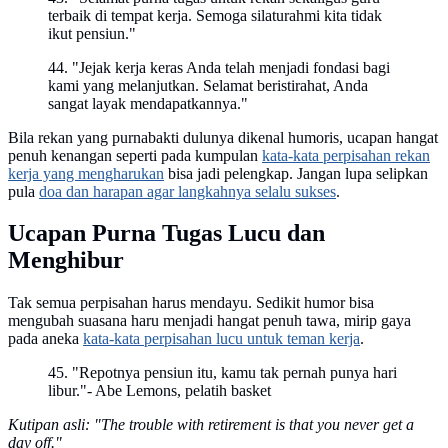
terbaik di tempat kerja. Semoga silaturahmi kita tidak
ikut pensiun."
44. "Jejak kerja keras Anda telah menjadi fondasi bagi
kami yang melanjutkan. Selamat beristirahat, Anda
sangat layak mendapatkannya."
Bila rekan yang purnabakti dulunya dikenal humoris, ucapan hangat
penuh kenangan seperti pada kumpulan
kata-kata perpisahan rekan
kerja yang mengharukan
bisa jadi pelengkap. Jangan lupa selipkan
pula
doa dan harapan agar langkahnya selalu sukses
.
Ucapan Purna Tugas Lucu dan
Menghibur
Tak semua perpisahan harus mendayu. Sedikit humor bisa
mengubah suasana haru menjadi hangat penuh tawa, mirip gaya
pada aneka
kata-kata perpisahan lucu untuk teman kerja
.
45. "Repotnya pensiun itu, kamu tak pernah punya hari
libur."- Abe Lemons, pelatih basket
Kutipan asli: "The trouble with retirement is that you never get a
day off."