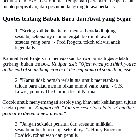
penulis, dan tokoh besar dunia. Tempelkan pada kartu ucapan atau
pidato perpisahan, dan pesanmu langsung terasa berkelas.
Quotes tentang Babak Baru dan Awal yang Segar
1. "Sering kali ketika kamu merasa berada di ujung
sesuatu, sebenarnya kamu tengah berdiri di awal
sesuatu yang baru."- Fred Rogers, tokoh televisi anak
legendaris
Kalimat Fred Rogers ini menegaskan bahwa purna tugas adalah
gerbang, bukan tembok.
Kutipan asli: "Often when you think you're
at the end of something, you're at the beginning of something else.
2. "Kamu tidak pernah terlalu tua untuk menetapkan
tujuan baru atau memimpikan mimpi yang baru."- C.S.
Lewis, penulis The Chronicles of Narnia
Cocok untuk menyemangati sosok yang khawatir kehilangan tujuan
setelah pensiun.
Kutipan asli: "You are never too old to set another
goal or to dream a new dream."
3. "Jangan sekadar pensiun dari sesuatu; milikilah
sesuatu untuk kamu tuju setelahnya."- Harry Emerson
Fosdick, rohaniwan dan penulis