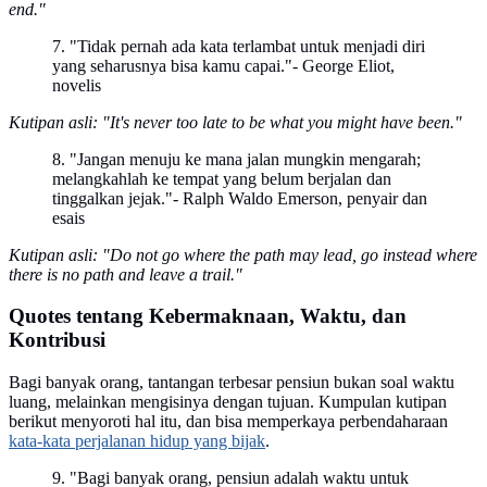
end."
7. "Tidak pernah ada kata terlambat untuk menjadi diri
yang seharusnya bisa kamu capai."- George Eliot,
novelis
Kutipan asli: "It's never too late to be what you might have been."
8. "Jangan menuju ke mana jalan mungkin mengarah;
melangkahlah ke tempat yang belum berjalan dan
tinggalkan jejak."- Ralph Waldo Emerson, penyair dan
esais
Kutipan asli: "Do not go where the path may lead, go instead where
there is no path and leave a trail."
Quotes tentang Kebermaknaan, Waktu, dan
Kontribusi
Bagi banyak orang, tantangan terbesar pensiun bukan soal waktu
luang, melainkan mengisinya dengan tujuan. Kumpulan kutipan
berikut menyoroti hal itu, dan bisa memperkaya perbendaharaan
kata-kata perjalanan hidup yang bijak
.
9. "Bagi banyak orang, pensiun adalah waktu untuk