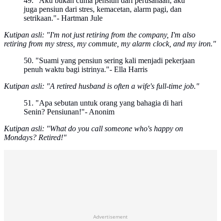
49. "Aku bukan cuma pensiun dari perusahaan, aku
juga pensiun dari stres, kemacetan, alarm pagi, dan
setrikaan."- Hartman Jule
Kutipan asli: "I'm not just retiring from the company, I'm also
retiring from my stress, my commute, my alarm clock, and my iron."
50. "Suami yang pensiun sering kali menjadi pekerjaan
penuh waktu bagi istrinya."- Ella Harris
Kutipan asli: "A retired husband is often a wife's full-time job."
51. "Apa sebutan untuk orang yang bahagia di hari
Senin? Pensiunan!"- Anonim
Kutipan asli: "What do you call someone who's happy on
Mondays? Retired!"
Advertisement