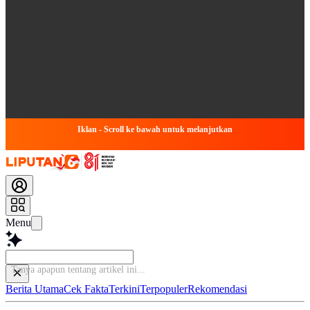
Iklan - Scroll ke bawah untuk melanjutkan
Menu
Baca
Berita Utama
Cek Fakta
Terkini
Terpopuler
Rekomendasi