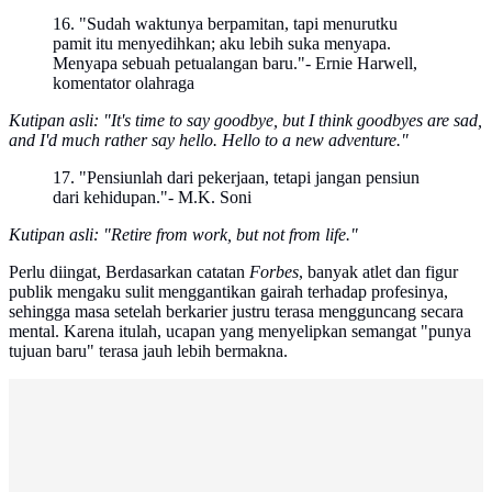
16. "Sudah waktunya berpamitan, tapi menurutku
pamit itu menyedihkan; aku lebih suka menyapa.
Menyapa sebuah petualangan baru."- Ernie Harwell,
komentator olahraga
Kutipan asli: "It's time to say goodbye, but I think goodbyes are sad,
and I'd much rather say hello. Hello to a new adventure."
17. "Pensiunlah dari pekerjaan, tetapi jangan pensiun
dari kehidupan."- M.K. Soni
Kutipan asli: "Retire from work, but not from life."
Perlu diingat, Berdasarkan catatan
Forbes
, banyak atlet dan figur
publik mengaku sulit menggantikan gairah terhadap profesinya,
sehingga masa setelah berkarier justru terasa mengguncang secara
mental. Karena itulah, ucapan yang menyelipkan semangat "punya
tujuan baru" terasa jauh lebih bermakna.