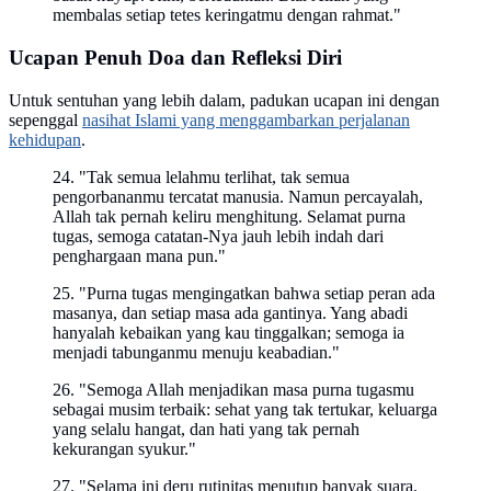
membalas setiap tetes keringatmu dengan rahmat."
Ucapan Penuh Doa dan Refleksi Diri
Untuk sentuhan yang lebih dalam, padukan ucapan ini dengan
sepenggal
nasihat Islami yang menggambarkan perjalanan
kehidupan
.
24. "Tak semua lelahmu terlihat, tak semua
pengorbananmu tercatat manusia. Namun percayalah,
Allah tak pernah keliru menghitung. Selamat purna
tugas, semoga catatan-Nya jauh lebih indah dari
penghargaan mana pun."
25. "Purna tugas mengingatkan bahwa setiap peran ada
masanya, dan setiap masa ada gantinya. Yang abadi
hanyalah kebaikan yang kau tinggalkan; semoga ia
menjadi tabunganmu menuju keabadian."
26. "Semoga Allah menjadikan masa purna tugasmu
sebagai musim terbaik: sehat yang tak tertukar, keluarga
yang selalu hangat, dan hati yang tak pernah
kekurangan syukur."
27. "Selama ini deru rutinitas menutup banyak suara.