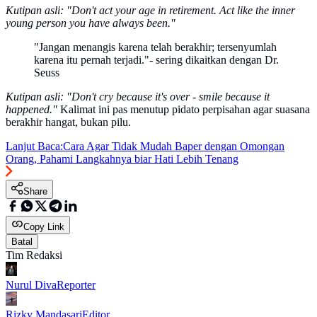
Kutipan asli: "Don't act your age in retirement. Act like the inner
young person you have always been."
"Jangan menangis karena telah berakhir; tersenyumlah
karena itu pernah terjadi."- sering dikaitkan dengan Dr.
Seuss
Kutipan asli: "Don't cry because it's over - smile because it
happened."
Kalimat ini pas menutup pidato perpisahan agar suasana
berakhir hangat, bukan pilu.
Lanjut Baca:
Cara Agar Tidak Mudah Baper dengan Omongan
Orang, Pahami Langkahnya biar Hati Lebih Tenang
Share
Copy Link
Batal
Tim Redaksi
Nurul Diva
Reporter
Rizky Mandasari
Editor