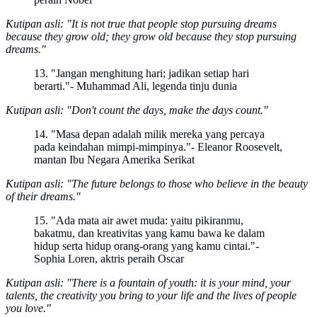
Kutipan asli: "It is not true that people stop pursuing dreams
because they grow old; they grow old because they stop pursuing
dreams."
13. "Jangan menghitung hari; jadikan setiap hari
berarti."- Muhammad Ali, legenda tinju dunia
Kutipan asli: "Don't count the days, make the days count."
14. "Masa depan adalah milik mereka yang percaya
pada keindahan mimpi-mimpinya."- Eleanor Roosevelt,
mantan Ibu Negara Amerika Serikat
Kutipan asli: "The future belongs to those who believe in the beauty
of their dreams."
15. "Ada mata air awet muda: yaitu pikiranmu,
bakatmu, dan kreativitas yang kamu bawa ke dalam
hidup serta hidup orang-orang yang kamu cintai."-
Sophia Loren, aktris peraih Oscar
Kutipan asli: "There is a fountain of youth: it is your mind, your
talents, the creativity you bring to your life and the lives of people
you love."