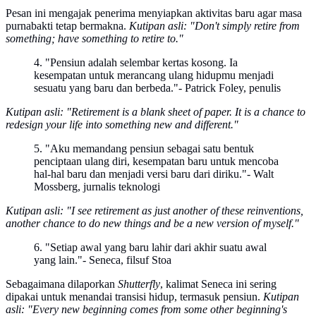
Pesan ini mengajak penerima menyiapkan aktivitas baru agar masa
purnabakti tetap bermakna.
Kutipan asli: "Don't simply retire from
something; have something to retire to."
4. "Pensiun adalah selembar kertas kosong. Ia
kesempatan untuk merancang ulang hidupmu menjadi
sesuatu yang baru dan berbeda."- Patrick Foley, penulis
Kutipan asli: "Retirement is a blank sheet of paper. It is a chance to
redesign your life into something new and different."
5. "Aku memandang pensiun sebagai satu bentuk
penciptaan ulang diri, kesempatan baru untuk mencoba
hal-hal baru dan menjadi versi baru dari diriku."- Walt
Mossberg, jurnalis teknologi
Kutipan asli: "I see retirement as just another of these reinventions,
another chance to do new things and be a new version of myself."
6. "Setiap awal yang baru lahir dari akhir suatu awal
yang lain."- Seneca, filsuf Stoa
Sebagaimana dilaporkan
Shutterfly
, kalimat Seneca ini sering
dipakai untuk menandai transisi hidup, termasuk pensiun.
Kutipan
asli: "Every new beginning comes from some other beginning's