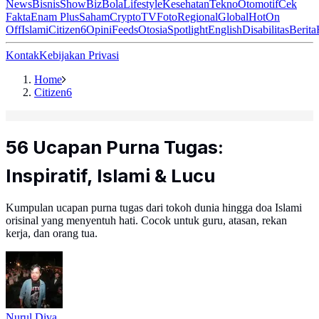
News
Bisnis
ShowBiz
Bola
Lifestyle
Kesehatan
Tekno
Otomotif
Cek
Fakta
Enam Plus
Saham
Crypto
TV
Foto
Regional
Global
Hot
On
Off
Islami
Citizen6
Opini
Feeds
Otosia
Spotlight
English
Disabilitas
Berita
Kontak
Kebijakan Privasi
Home
Citizen6
56 Ucapan Purna Tugas:
Inspiratif, Islami & Lucu
Kumpulan ucapan purna tugas dari tokoh dunia hingga doa Islami
orisinal yang menyentuh hati. Cocok untuk guru, atasan, rekan
kerja, dan orang tua.
Nurul Diva