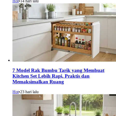
Hot
•
14 hari lalu
7 Model Rak Bumbu Tarik yang Membuat
Kitchen Set Lebih Rapi, Praktis dan
Memaksimalkan Ruang
Hot
•
23 hari lalu