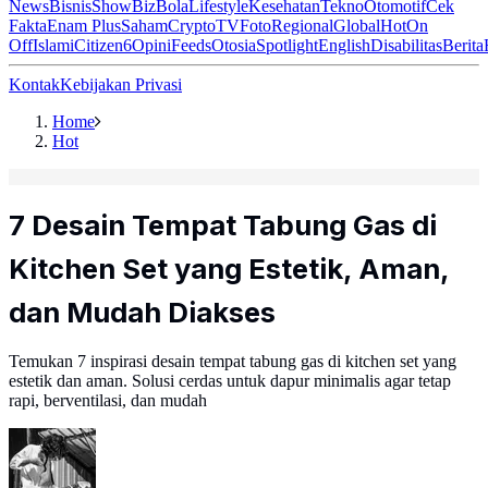
News
Bisnis
ShowBiz
Bola
Lifestyle
Kesehatan
Tekno
Otomotif
Cek
Fakta
Enam Plus
Saham
Crypto
TV
Foto
Regional
Global
Hot
On
Off
Islami
Citizen6
Opini
Feeds
Otosia
Spotlight
English
Disabilitas
Berita
Kontak
Kebijakan Privasi
Home
Hot
7 Desain Tempat Tabung Gas di
Kitchen Set yang Estetik, Aman,
dan Mudah Diakses
Temukan 7 inspirasi desain tempat tabung gas di kitchen set yang
estetik dan aman. Solusi cerdas untuk dapur minimalis agar tetap
rapi, berventilasi, dan mudah