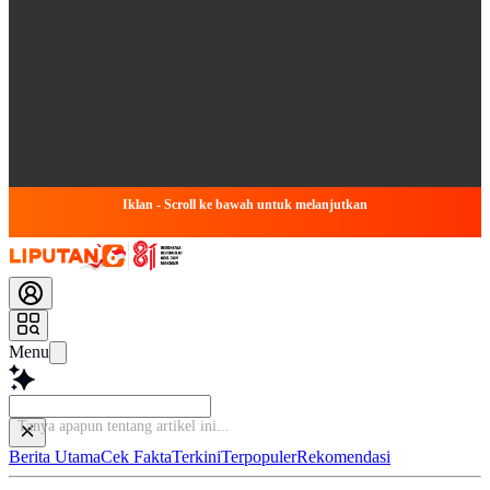
Iklan - Scroll ke bawah untuk melanjutkan
Menu
Berita Utama
Cek Fakta
Terkini
Terpopuler
Rekomendasi