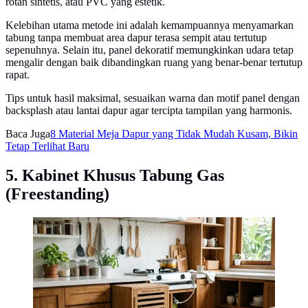
rotan sintetis, atau PVC yang estetik.
Kelebihan utama metode ini adalah kemampuannya menyamarkan
tabung tanpa membuat area dapur terasa sempit atau tertutup
sepenuhnya. Selain itu, panel dekoratif memungkinkan udara tetap
mengalir dengan baik dibandingkan ruang yang benar-benar tertutup
rapat.
Tips untuk hasil maksimal, sesuaikan warna dan motif panel dengan
backsplash atau lantai dapur agar tercipta tampilan yang harmonis.
Baca Juga
8 Material Meja Dapur yang Tidak Mudah Kusam, Bikin
Tetap Terlihat Baru
5. Kabinet Khusus Tabung Gas
(Freestanding)