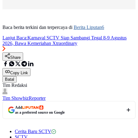
Baca berita terkini dan terpercaya di
Berita Liputan6
Lanjut Baca:
Karnaval SCTV Siap Sambangi Tegal 8-9 Agustus
2026, Bawa Kemeriahan Xtraordinary
Share
Copy Link
Batal
Tim Redaksi
Tim Showbiz
Reporter
Add
as a preferred source on Google
Cerita Baru SCTV
SCTV