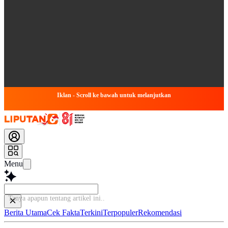
Iklan - Scroll ke bawah untuk melanjutkan
Menu
Tanya apapun tentang artikel ini...
Berita Utama
Cek Fakta
Terkini
Terpopuler
Rekomendasi