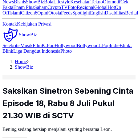
News
Bisnis
ShowBiz
Bola
Lifestyle
Kesehatan
Tekno
Otomotif
Cek
Fakta
Enam Plus
Saham
Crypto
TV
Foto
Regional
Global
Hot
On
Off
Islami
Citizen6
Opini
Otosia
Feeds
Spotlight
English
Disabilitas
Berita
Kontak
Kebijakan Privasi
ShowBiz
Selebritis
Musik
Film
K-Pop
Hollywood
Bollywood
J-Pop
Indie
Blink-
Blink
Liga Dangdut Indonesia
Photo
Home
ShowBiz
Saksikan Sinetron Sebening Cinta
Episode 18, Rabu 8 Juli Pukul
21.30 WIB di SCTV
Bening sedang bersiap menjalani syuting bersama Leon.