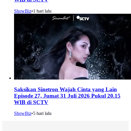
ShowBiz
•
1 hari lalu
Saksikan Sinetron Wajah Cinta yang Lain
Episode 27, Jumat 31 Juli 2026 Pukul 20.15
WIB di SCTV
ShowBiz
•
5 hari lalu