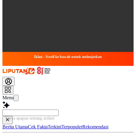
Iklan - Scroll ke bawah untuk melanjutkan
Menu
Tanya apapun tentang artikel ini...
Berita Utama
Cek Fakta
Terkini
Terpopuler
Rekomendasi