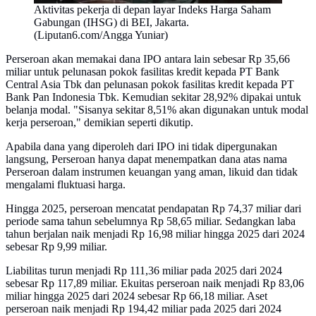
Aktivitas pekerja di depan layar Indeks Harga Saham
Gabungan (IHSG) di BEI, Jakarta.
(Liputan6.com/Angga Yuniar)
Perseroan akan memakai dana IPO antara lain sebesar Rp 35,66
miliar untuk pelunasan pokok fasilitas kredit kepada PT Bank
Central Asia Tbk dan pelunasan pokok fasilitas kredit kepada PT
Bank Pan Indonesia Tbk. Kemudian sekitar 28,92% dipakai untuk
belanja modal. "Sisanya sekitar 8,51% akan digunakan untuk modal
kerja perseroan," demikian seperti dikutip.
Apabila dana yang diperoleh dari IPO ini tidak dipergunakan
langsung, Perseroan hanya dapat menempatkan dana atas nama
Perseroan dalam instrumen keuangan yang aman, likuid dan tidak
mengalami fluktuasi harga.
Hingga 2025, perseroan mencatat pendapatan Rp 74,37 miliar dari
periode sama tahun sebelumnya Rp 58,65 miliar. Sedangkan laba
tahun berjalan naik menjadi Rp 16,98 miliar hingga 2025 dari 2024
sebesar Rp 9,99 miliar.
Liabilitas turun menjadi Rp 111,36 miliar pada 2025 dari 2024
sebesar Rp 117,89 miliar. Ekuitas perseroan naik menjadi Rp 83,06
miliar hingga 2025 dari 2024 sebesar Rp 66,18 miliar. Aset
perseroan naik menjadi Rp 194,42 miliar pada 2025 dari 2024