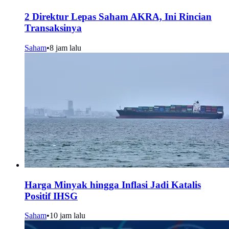
2 Direktur Lepas Saham AKRA, Ini Rincian
Transaksinya
Saham
•
8 jam lalu
Harga Minyak hingga Inflasi Jadi Katalis
Positif IHSG
Saham
•
10 jam lalu