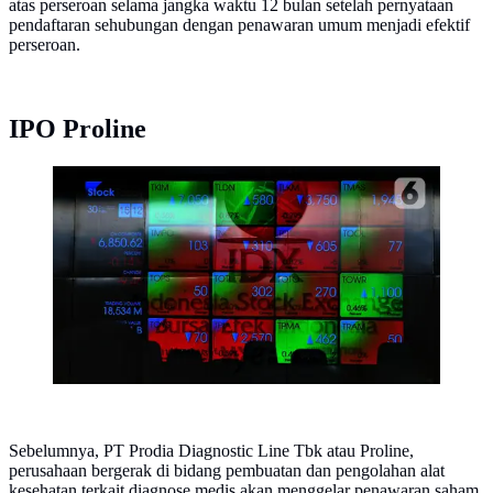
atas perseroan selama jangka waktu 12 bulan setelah pernyataan
pendaftaran sehubungan dengan penawaran umum menjadi efektif
perseroan.
IPO Proline
Layar yang menampilkan Indeks Harga Saham
Gabungan (IHSG). (Liputan6.com/Angga Yuniar)
Sebelumnya, PT Prodia Diagnostic Line Tbk atau Proline,
perusahaan bergerak di bidang pembuatan dan pengolahan alat
kesehatan terkait diagnose medis akan menggelar penawaran saham