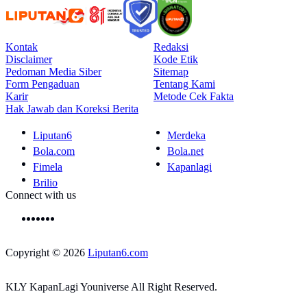
Kontak
Redaksi
Disclaimer
Kode Etik
Pedoman Media Siber
Sitemap
Form Pengaduan
Tentang Kami
Karir
Metode Cek Fakta
Hak Jawab dan Koreksi Berita
Liputan6
Merdeka
Bola.com
Bola.net
Fimela
Kapanlagi
Brilio
Connect with us
Copyright © 2026
Liputan6.com
KLY KapanLagi Youniverse All Right Reserved.