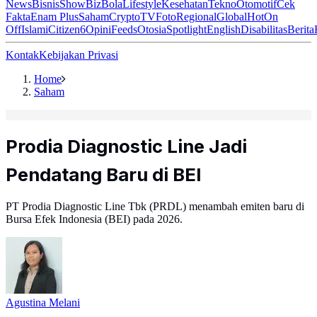
News
Bisnis
ShowBiz
Bola
Lifestyle
Kesehatan
Tekno
Otomotif
Cek
Fakta
Enam Plus
Saham
Crypto
TV
Foto
Regional
Global
Hot
On
Off
Islami
Citizen6
Opini
Feeds
Otosia
Spotlight
English
Disabilitas
Berita
Kontak
Kebijakan Privasi
Home
Saham
Prodia Diagnostic Line Jadi
Pendatang Baru di BEI
PT Prodia Diagnostic Line Tbk (PRDL) menambah emiten baru di
Bursa Efek Indonesia (BEI) pada 2026.
Agustina Melani