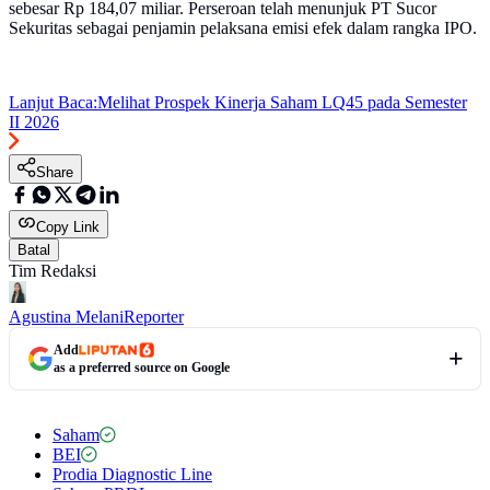
sebesar Rp 184,07 miliar. Perseroan telah menunjuk PT Sucor
Sekuritas sebagai penjamin pelaksana emisi efek dalam rangka IPO.
Lanjut Baca:
Melihat Prospek Kinerja Saham LQ45 pada Semester
II 2026
Share
Copy Link
Batal
Tim Redaksi
Agustina Melani
Reporter
Add
as a preferred source on Google
Saham
BEI
Prodia Diagnostic Line