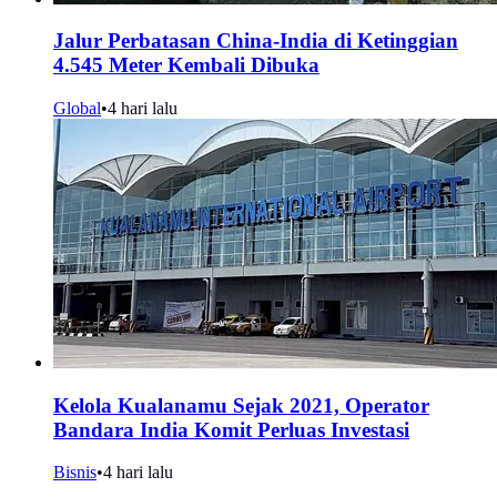
Jalur Perbatasan China-India di Ketinggian
4.545 Meter Kembali Dibuka
Global
•
4 hari lalu
Kelola Kualanamu Sejak 2021, Operator
Bandara India Komit Perluas Investasi
Bisnis
•
4 hari lalu