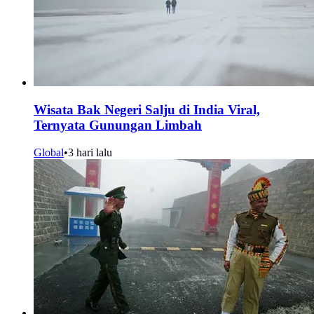
Wisata Bak Negeri Salju di India Viral,
Ternyata Gunungan Limbah
Global
•
3 hari lalu