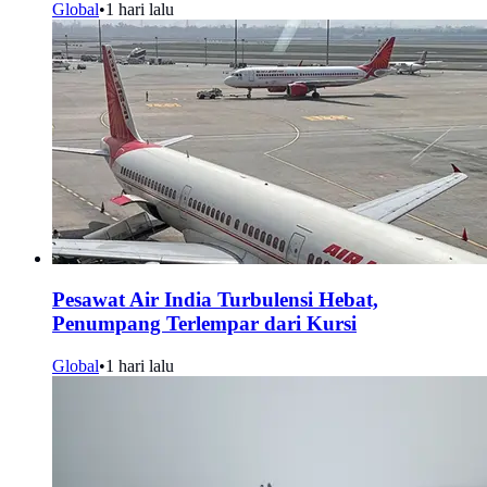
Global
•
1 hari lalu
Pesawat Air India Turbulensi Hebat,
Penumpang Terlempar dari Kursi
Global
•
1 hari lalu