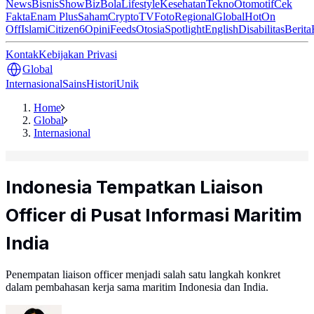
News
Bisnis
ShowBiz
Bola
Lifestyle
Kesehatan
Tekno
Otomotif
Cek
Fakta
Enam Plus
Saham
Crypto
TV
Foto
Regional
Global
Hot
On
Off
Islami
Citizen6
Opini
Feeds
Otosia
Spotlight
English
Disabilitas
Berita
Kontak
Kebijakan Privasi
Global
Internasional
Sains
Histori
Unik
Home
Global
Internasional
Indonesia Tempatkan Liaison
Officer di Pusat Informasi Maritim
India
Penempatan liaison officer menjadi salah satu langkah konkret
dalam pembahasan kerja sama maritim Indonesia dan India.