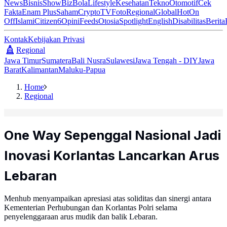
News
Bisnis
ShowBiz
Bola
Lifestyle
Kesehatan
Tekno
Otomotif
Cek
Fakta
Enam Plus
Saham
Crypto
TV
Foto
Regional
Global
Hot
On
Off
Islami
Citizen6
Opini
Feeds
Otosia
Spotlight
English
Disabilitas
Berita
Kontak
Kebijakan Privasi
Regional
Jawa Timur
Sumatera
Bali Nusra
Sulawesi
Jawa Tengah - DIY
Jawa
Barat
Kalimantan
Maluku-Papua
Home
Regional
One Way Sepenggal Nasional Jadi
Inovasi Korlantas Lancarkan Arus
Lebaran
Menhub menyampaikan apresiasi atas soliditas dan sinergi antara
Kementerian Perhubungan dan Korlantas Polri selama
penyelenggaraan arus mudik dan balik Lebaran.