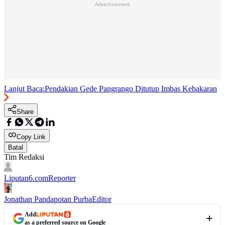
Advertisement
Lanjut Baca:
Pendakian Gede Pangrango Ditutup Imbas Kebakaran
Share
Copy Link
Batal
Tim Redaksi
Liputan6.com
Reporter
Jonathan Pandapotan Purba
Editor
Add
as a preferred source on Google