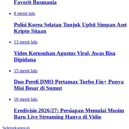
Favorit Busmania
8 menit lalu
Polisi Korea Selatan Tunjuk Upbit Simpan Aset
Kripto Sitaan
13 menit lalu
Video Kerusuhan Agustus Viral, Awas Bisa
Dipidana
15 menit lalu
Duo Pereli DMO Pertamax Turbo Fin+ Punya
Misi Besar di Sumut
18 menit lalu
Eredivisie 2026/27: Persiapan Memulai Musim
Baru Live Streaming Hanya di Vidio
Selengkapnya