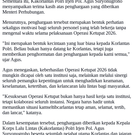
Sementara itu, Kakorlantas Polri Irjen Pol. Agus Suryonugroho
menyampaikan terima kasih atas penghargaan yang diberikan
Menteri Perhubungan.
Menurutnya, penghargaan tersebut merupakan bentuk perhatian
sekaligus motivasi bagi seluruh personel yang telah bekerja tanpa
mengenal waktu selama pelaksanaan Operasi Ketupat 2026.
"Ini merupakan bentuk kecintaan yang luar biasa kepada Korlantas
Polri. Beliau bukan hanya datang ke Korlantas, tetapi juga
memberikan penghormatan dan penghargaan kepada kami semua,"
ujar Agus.
Agus menegaskan, keberhasilan Operasi Ketupat 2026 tidak
mungkin dicapai oleh satu institusi saja, melainkan melalui sinergi
seluruh pemangku kepentingan untuk menghadirkan keamanan,
keselamatan, ketertiban, dan kelancaran lalu lintas bagi masyarakat.
"Kesuksesan Operasi Ketupat bukan hanya hasil kerja satu institusi,
tetapi kolaborasi seluruh instansi. Negara harus hadir untuk
memastikan situasi kamseltibcarlantas tetap aman, selamat, tertib,
dan lancar," katanya.
Dalam kesempatan tersebut, penghargaan diberikan kepada Kepala
Korps Lalu Lintas (Kakorlantas) Polri Irjen Pol. Agus
Suryonugroho beserta sejumlah pejabat utama Korlantas dan jajaran