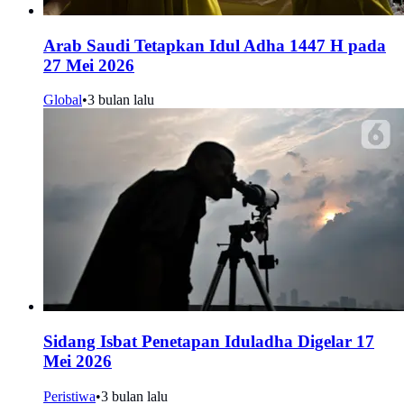
Arab Saudi Tetapkan Idul Adha 1447 H pada
27 Mei 2026
Global
•
3 bulan lalu
Sidang Isbat Penetapan Iduladha Digelar 17
Mei 2026
Peristiwa
•
3 bulan lalu