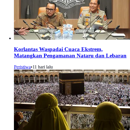
Korlantas Waspadai Cuaca Ekstrem,
Matangkan Pengamanan Nataru dan Lebaran
Peristiwa
•
11 hari lalu