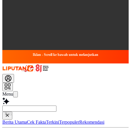
Iklan - Scroll ke bawah untuk melanjutkan
Menu
Baca lebih cepat...
Berita Utama
Cek Fakta
Terkini
Terpopuler
Rekomendasi