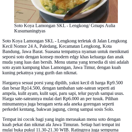
Soto Koya Lamongan SKL - Lengkong/ Gmaps Aulia
Kusumaningtyas
Soto Koya Lamongan SKL - Lengkong terletak di Jalan Lengkong
Kecil Nomor 24 A, Paledang, Kecamatan Lengkong, Kota
Bandung, Jawa Barat. Suasana tempatnya nyaman untuk menikmati
seporsi soto dengan konsep modern edgy khas keluarga dan anak
muda yang luas dan bersih. Menu utama yang tersedia di sini adalah
soto ayam kampung khas Lamongan, Jawa Timur, dengan kuah
kuning pekatnya yang gurih dan nikmat.
Harganya sesuai porsi yang dipilih, yakni kecil di harga Rp9.500
dan besar Rp14.500, dengan tambahan sate-satean seperti ati
ampela, kulit ayam, kulit sapi, paru sapi, telur puyuh sampai usus.
Harga sate-sateannya mulai dari Rp6.000 an per tusuk. Pilihan
minumannya juga beragam serta ada aneka gorengan seperti
perkedel kentang, bakwan jagung, cireng sampai sosis Solo.
Tempat ini cocok bagi yang ingin merasakan menu soto dengan
kuah pekat dan nikmat ala Jawa Timuran. Setiap hari tempat ini
mulai buka pukul 11.30-21.30 WIB. Ratingnya juga sempurna