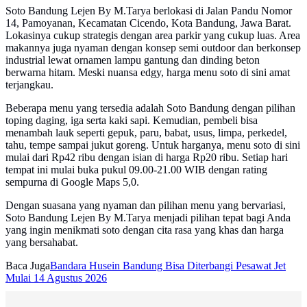
Soto Bandung Lejen By M.Tarya berlokasi di Jalan Pandu Nomor
14, Pamoyanan, Kecamatan Cicendo, Kota Bandung, Jawa Barat.
Lokasinya cukup strategis dengan area parkir yang cukup luas. Area
makannya juga nyaman dengan konsep semi outdoor dan berkonsep
industrial lewat ornamen lampu gantung dan dinding beton
berwarna hitam. Meski nuansa edgy, harga menu soto di sini amat
terjangkau.
Beberapa menu yang tersedia adalah Soto Bandung dengan pilihan
toping daging, iga serta kaki sapi. Kemudian, pembeli bisa
menambah lauk seperti gepuk, paru, babat, usus, limpa, perkedel,
tahu, tempe sampai jukut goreng. Untuk harganya, menu soto di sini
mulai dari Rp42 ribu dengan isian di harga Rp20 ribu. Setiap hari
tempat ini mulai buka pukul 09.00-21.00 WIB dengan rating
sempurna di Google Maps 5,0.
Dengan suasana yang nyaman dan pilihan menu yang bervariasi,
Soto Bandung Lejen By M.Tarya menjadi pilihan tepat bagi Anda
yang ingin menikmati soto dengan cita rasa yang khas dan harga
yang bersahabat.
Baca Juga
Bandara Husein Bandung Bisa Diterbangi Pesawat Jet
Mulai 14 Agustus 2026