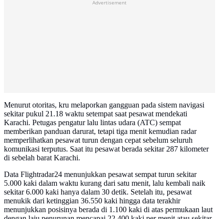
Advertisement
Menurut otoritas, kru melaporkan gangguan pada sistem navigasi
sekitar pukul 21.18 waktu setempat saat pesawat mendekati
Karachi. Petugas pengatur lalu lintas udara (ATC) sempat
memberikan panduan darurat, tetapi tiga menit kemudian radar
memperlihatkan pesawat turun dengan cepat sebelum seluruh
komunikasi terputus. Saat itu pesawat berada sekitar 287 kilometer
di sebelah barat Karachi.
Data Flightradar24 menunjukkan pesawat sempat turun sekitar
5.000 kaki dalam waktu kurang dari satu menit, lalu kembali naik
sekitar 6.000 kaki hanya dalam 30 detik. Setelah itu, pesawat
menukik dari ketinggian 36.550 kaki hingga data terakhir
menunjukkan posisinya berada di 1.100 kaki di atas permukaan laut
dengan laju penurunan mencapai 22.400 kaki per menit atau sekitar