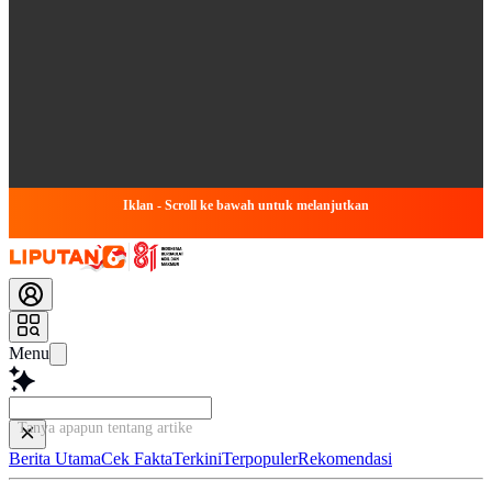
Iklan - Scroll ke bawah untuk melanjutkan
Menu
Tanya apapun tentang artikel ini...
Berita Utama
Cek Fakta
Terkini
Terpopuler
Rekomendasi