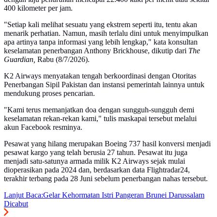
400 kilometer per jam.
"Setiap kali melihat sesuatu yang ekstrem seperti itu, tentu akan
menarik perhatian. Namun, masih terlalu dini untuk menyimpulkan
apa artinya tanpa informasi yang lebih lengkap," kata konsultan
keselamatan penerbangan Anthony Brickhouse, dikutip dari
The
Guardian,
Rabu (8/7/2026).
K2 Airways menyatakan tengah berkoordinasi dengan Otoritas
Penerbangan Sipil Pakistan dan instansi pemerintah lainnya untuk
mendukung proses pencarian.
"Kami terus memanjatkan doa dengan sungguh-sungguh demi
keselamatan rekan-rekan kami," tulis maskapai tersebut melalui
akun Facebook resminya.
Pesawat yang hilang merupakan Boeing 737 hasil konversi menjadi
pesawat kargo yang telah berusia 27 tahun. Pesawat itu juga
menjadi satu-satunya armada milik K2 Airways sejak mulai
dioperasikan pada 2024 dan, berdasarkan data Flightradar24,
terakhir terbang pada 28 Juni sebelum penerbangan nahas tersebut.
Lanjut Baca:
Gelar Kehormatan Istri Pangeran Brunei Darussalam
Dicabut