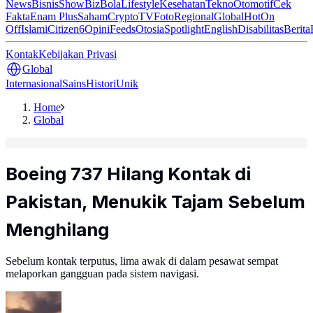
News
Bisnis
ShowBiz
Bola
Lifestyle
Kesehatan
Tekno
Otomotif
Cek
Fakta
Enam Plus
Saham
Crypto
TV
Foto
Regional
Global
Hot
On
Off
Islami
Citizen6
Opini
Feeds
Otosia
Spotlight
English
Disabilitas
Berita
Kontak
Kebijakan Privasi
Global
Internasional
Sains
Histori
Unik
Home
Global
Boeing 737 Hilang Kontak di
Pakistan, Menukik Tajam Sebelum
Menghilang
Sebelum kontak terputus, lima awak di dalam pesawat sempat
melaporkan gangguan pada sistem navigasi.