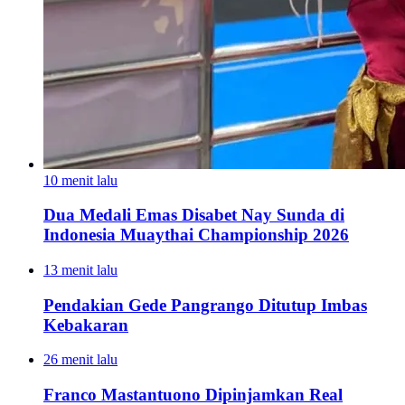
10 menit lalu
Dua Medali Emas Disabet Nay Sunda di
Indonesia Muaythai Championship 2026
13 menit lalu
Pendakian Gede Pangrango Ditutup Imbas
Kebakaran
26 menit lalu
Franco Mastantuono Dipinjamkan Real