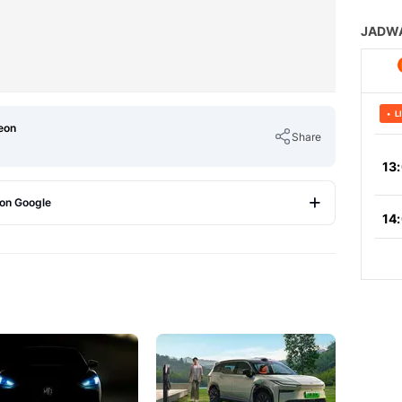
deon
Share
 on Google
Copy Link