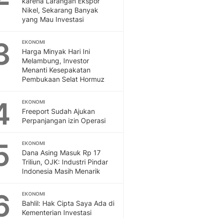
karena Larangan Ekspor
Sport
Nikel, Sekarang Banyak
Berita Bola Terkini, Ja
yang Mau Investasi
Klasemen, Hasil Liga
3
EKONOMI
Harga Minyak Hari Ini
Melambung, Investor
Menanti Kesepakatan
Pembukaan Selat Hormuz
4
EKONOMI
Freeport Sudah Ajukan
Perpanjangan izin Operasi
5
EKONOMI
Dana Asing Masuk Rp 17
Triliun, OJK: Industri Pindar
Indonesia Masih Menarik
6
EKONOMI
Bahlil: Hak Cipta Saya Ada di
Kementerian Investasi