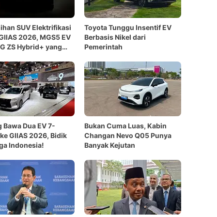
lihan SUV Elektrifikasi
Toyota Tunggu Insentif EV
 GIIAS 2026, MGS5 EV
Berbasis Nikel dari
G ZS Hybrid+ yang
Pemerintah
 untuk Anda?
 Bawa Dua EV 7-
Bukan Cuma Luas, Kabin
 ke GIIAS 2026, Bidik
Changan Nevo Q05 Punya
ga Indonesia!
Banyak Kejutan