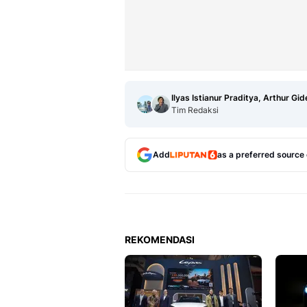
Ilyas Istianur Praditya, Arthur Gi
Tim Redaksi
Add
as a preferred source
REKOMENDASI