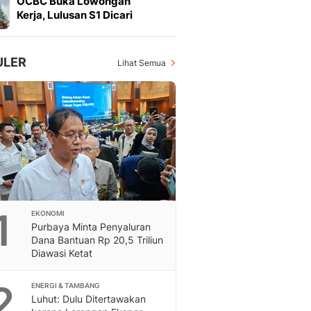
OCBC Buka Lowongan
Feeds
Kerja, Lulusan S1 Dicari
Feeds Liputan6: Kumpul
Terbaru Harian
Otosia
ULER
Lihat Semua
Otosia
Spotlight
Berita Terkini, Kabar Te
Dan Dunia - Liputan6.
English
Exploring Knowledge, T
En.Liputan6.com
Disabilitas
Disabilitas Berita Terkini
1
EKONOMI
Harian, Berita Terbaru,
Purbaya Minta Penyaluran
Berita
Dana Bantuan Rp 20,5 Triliun
Berita Hari Ini Politik,
Diawasi Ketat
Health
Kabar Berita Terbaru D
2
ENERGI & TAMBANG
Diet, Herbal Terbaik
Luhut: Dulu Ditertawakan