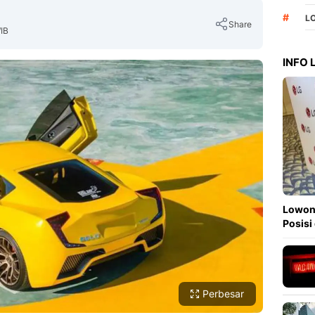
#
L
Share
WIB
INFO
Copy Link
Lowong
Posisi
Perbesar