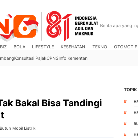
BIZ
BOLA
LIFESTYLE
KESEHATAN
TEKNO
OTOMOTIF
Tambang
Konsultasi Pajak
CPNS
Info Kementan
TOPIK
 Tak Bakal Bisa Tandingi
#
HA
t
#
H
#
R
Butuh Mobil Listrik.
#
H