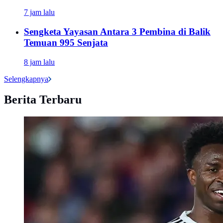
7 jam lalu
Sengketa Yayasan Antara 3 Pembina di Balik
Temuan 995 Senjata
8 jam lalu
Selengkapnya
Berita Terbaru