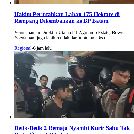
Hakim Perintahkan Lahan 175 Hektare di
Rempang Dikembalikan ke BP Batam
Vonis mantan Direktur Utama PT Agrilindo Estate, Bowie
Yoenathan, juga lebih rendah dari tuntutan jaksa.
Regional
•
6 jam lalu
Detik-Detik 2 Remaja Nyambi Kurir Sabu Tak