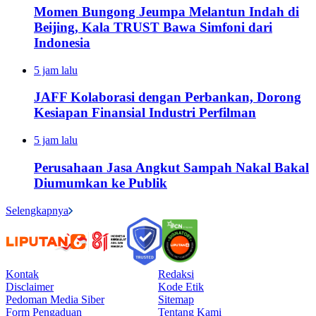
Momen Bungong Jeumpa Melantun Indah di
Beijing, Kala TRUST Bawa Simfoni dari
Indonesia
5 jam lalu
JAFF Kolaborasi dengan Perbankan, Dorong
Kesiapan Finansial Industri Perfilman
5 jam lalu
Perusahaan Jasa Angkut Sampah Nakal Bakal
Diumumkan ke Publik
Selengkapnya
Kontak
Redaksi
Disclaimer
Kode Etik
Pedoman Media Siber
Sitemap
Form Pengaduan
Tentang Kami