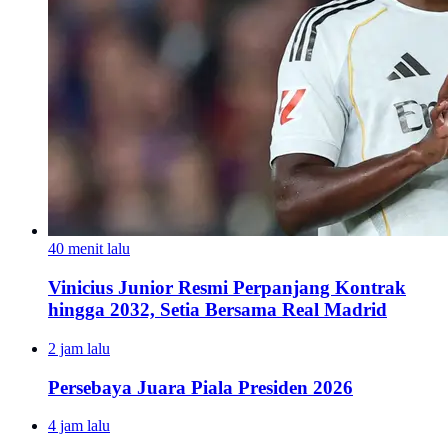
40 menit lalu
Vinicius Junior Resmi Perpanjang Kontrak
hingga 2032, Setia Bersama Real Madrid
2 jam lalu
Persebaya Juara Piala Presiden 2026
4 jam lalu