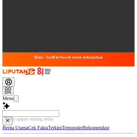
Iklan - Scroll ke bawah untuk melanjutkan
Menu
Tanya apapun tentang artikel ini...
Berita Utama
Cek Fakta
Terkini
Terpopuler
Rekomendasi