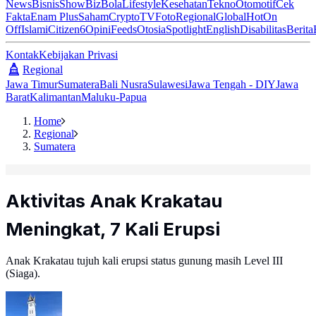
News
Bisnis
ShowBiz
Bola
Lifestyle
Kesehatan
Tekno
Otomotif
Cek
Fakta
Enam Plus
Saham
Crypto
TV
Foto
Regional
Global
Hot
On
Off
Islami
Citizen6
Opini
Feeds
Otosia
Spotlight
English
Disabilitas
Berita
Kontak
Kebijakan Privasi
Regional
Jawa Timur
Sumatera
Bali Nusra
Sulawesi
Jawa Tengah - DIY
Jawa
Barat
Kalimantan
Maluku-Papua
Home
Regional
Sumatera
Aktivitas Anak Krakatau
Meningkat, 7 Kali Erupsi
Anak Krakatau tujuh kali erupsi status gunung masih Level III
(Siaga).