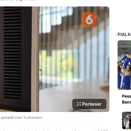
PIALA
Pesa
Band
Perbesar
iputan6.com/ Yuslianson)