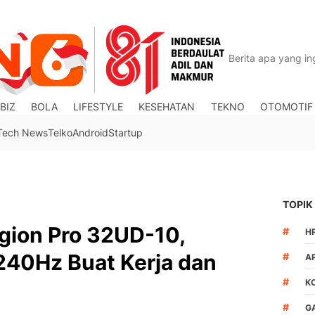
BIZ
BOLA
LIFESTYLE
KESEHATAN
TEKNO
OTOMOTIF
Tech News
Telko
Android
Startup
TOPIK
gion Pro 32UD-10,
#
H
240Hz Buat Kerja dan
#
A
#
K
#
G