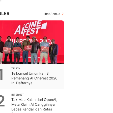
Feeds
Feeds Liputan6: Kumpul
ULER
Lihat Semua
Terbaru Harian
Otosia
Otosia
Spotlight
Berita Terkini, Kabar Te
Dan Dunia - Liputan6.
English
Exploring Knowledge, T
En.Liputan6.com
Disabilitas
1
TELKO
Telkomsel Umumkan 3
Disabilitas Berita Terkini
Pemenang AI Cinefest 2026,
Harian, Berita Terbaru,
Ini Daftarnya
Berita
Berita Hari Ini Politik,
2
INTERNET
Health
Tak Mau Kalah dari OpenAI,
Kabar Berita Terbaru D
Meta Klaim AI Canggihnya
Diet, Herbal Terbaik
Lepas Kendali dan Retas