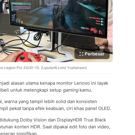
Perbesar
vo Legion Pro 32UD-10. (Liputan6.com/ Yuslianson)
jadi alasan utama kenapa monitor Lenovo ini layak
dibeli untuk melengkapi setup
gaming
kamu.
 warna yang tampil lebih solid dan konsisten
mpil pekat tanpa efek keabuan, ciri khas panel OLED.
 didukung Dolby Vision dan DisplayHDR True Black
uhan konten HDR. Saat dipakai edit foto dan video,
geseran signifikan.