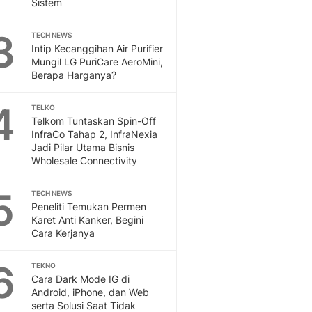
Sistem
Sport
Berita Bola Terkini, Ja
3
Klasemen, Hasil Liga
TECH NEWS
Intip Kecanggihan Air Purifier
Mungil LG PuriCare AeroMini,
Berapa Harganya?
4
TELKO
Telkom Tuntaskan Spin-Off
InfraCo Tahap 2, InfraNexia
Jadi Pilar Utama Bisnis
Wholesale Connectivity
5
TECH NEWS
Peneliti Temukan Permen
Karet Anti Kanker, Begini
Cara Kerjanya
6
TEKNO
Cara Dark Mode IG di
Android, iPhone, dan Web
serta Solusi Saat Tidak