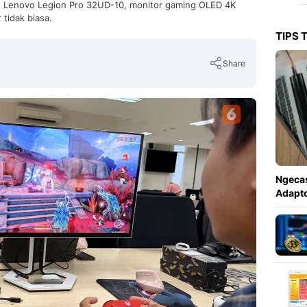
g Lenovo Legion Pro 32UD-10, monitor gaming OLED 4K
tidak biasa.
TIPS 
Share
Copy Link
Ngecas
Adapto