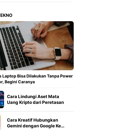
Berita Daerah Dan Peri
Terbaru
Global
TEKNO
Berita Internasional, Sa
Inspiratif, Unik, Dan M
Hot
Hot Liputan6.com Menya
Dan Terbaru
On Off
On Off Liputan6: Sinop
& Berita Bisnis Digital
Islami
 Laptop Bisa Dilakukan Tanpa Power
Berita & Kajian Islami
r, Begini Caranya
Hikmah - Liputan6
Citizen6
Cara Lindungi Aset Mata
Berita Citizen6 - Medi
Uang Kripto dari Peretasan
Liputan6.com
Opini
Cara Kreatif Hubungkan
Opini Liputan6: Analis
Gemini dengan Google Ke…
Pandang Dan Perspekti