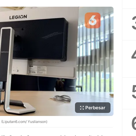
Perbesar
(Liputan6.com/ Yuslianson)