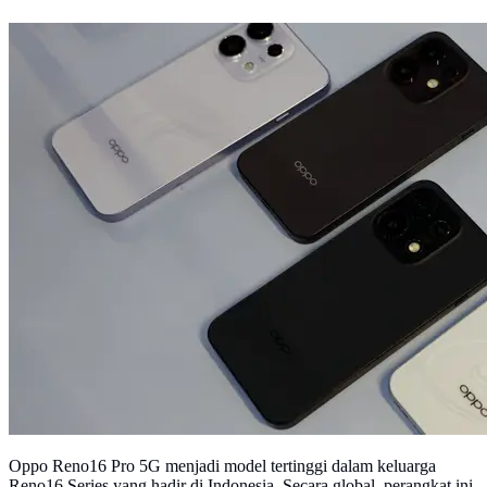
Oppo Reno16 Pro 5G menjadi model tertinggi dalam keluarga
Reno16 Series yang hadir di Indonesia. Secara global, perangkat ini