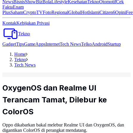
News
Bisnis
ShowBiz
Bola
Lifestyle
Kesehatan
Tekno
Otomotif
Cek
Fakta
Enam
Plus
Saham
Crypto
TV
Foto
Regional
Global
Hot
Islami
Citizen6
Opini
Fee
Kontak
Kebijakan Privasi
Tekno
Gadget
Tips
Game
Apps
Internet
Tech News
Telko
Android
Startup
Home
Tekno
Tech News
OxygenOS dan Realme UI
Terancam Tamat, Dilebur ke
ColorOS
Oppo dikabarkan bakal melebur Realme UI dan OxygenOS, dan
digantikan ColorOS di perangkat mendatang.