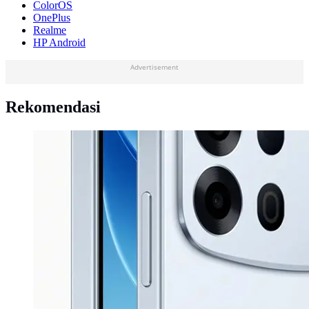
ColorOS
OnePlus
Realme
HP Android
Advertisement
Rekomendasi