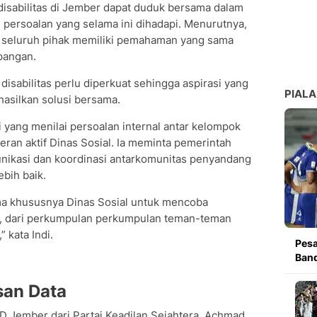
isabilitas di Jember dapat duduk bersama dalam
persoalan yang selama ini dihadapi. Menurutnya,
r seluruh pihak memiliki pemahaman yang sama
apangan.
disabilitas perlu diperkuat sehingga aspirasi yang
PIALA
hasilkan solusi bersama.
 yang menilai persoalan internal antar kelompok
peran aktif Dinas Sosial. Ia meminta pemerintah
nikasi dan koordinasi antarkomunitas penyandang
ebih baik.
ma khususnya Dinas Sosial untuk mencoba
, dari perkumpulan perkumpulan teman-teman
 kata Indi.
Pesa
Band
san Data
D Jember dari Partai Keadilan Sejahtera, Achmad