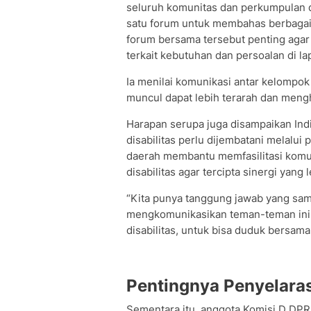
seluruh komunitas dan perkumpulan d
satu forum untuk membahas berbagai 
forum bersama tersebut penting aga
terkait kebutuhan dan persoalan di l
Ia menilai komunikasi antar kelompok 
muncul dapat lebih terarah dan meng
Harapan serupa juga disampaikan Indi
disabilitas perlu dijembatani melalui 
daerah membantu memfasilitasi komu
disabilitas agar tercipta sinergi yang l
“Kita punya tanggung jawab yang sa
mengkomunikasikan teman-teman ini
disabilitas, untuk bisa duduk bersama,”
Pentingnya Penyelara
Sementara itu, anggota Komisi D DPR