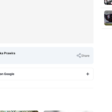
Eka Prawira
Share
 on Google
Copy Link