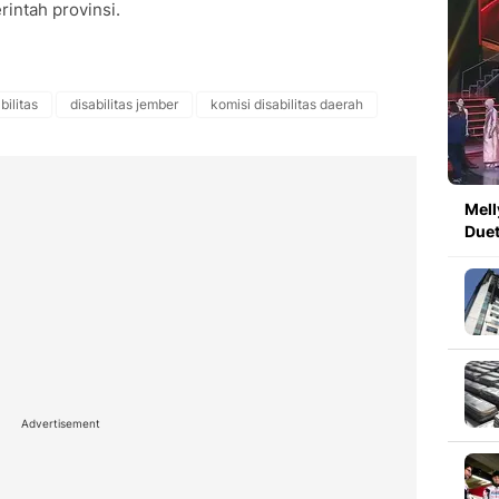
intah provinsi.
ilitas
disabilitas jember
komisi disabilitas daerah
Mell
Duet
Advertisement