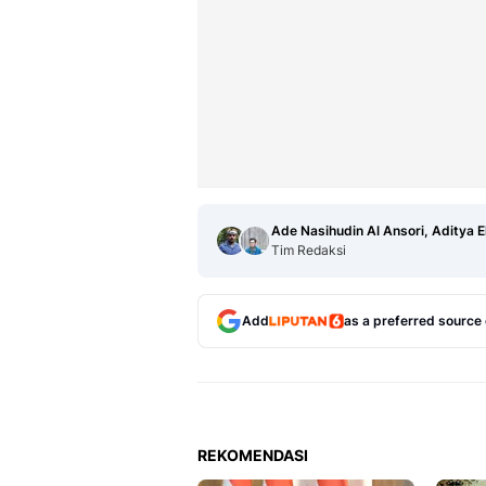
Ade Nasihudin Al Ansori, Aditya 
Tim Redaksi
Add
as a preferred source
REKOMENDASI