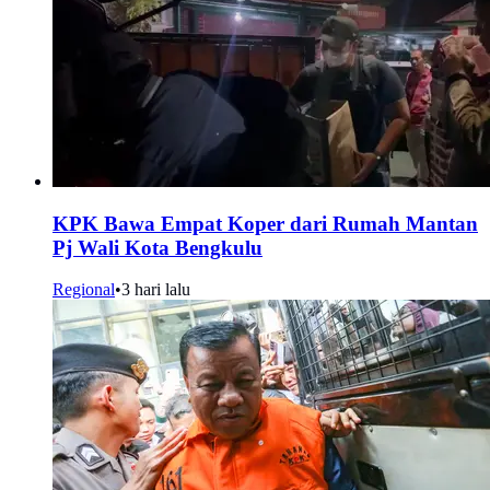
KPK Bawa Empat Koper dari Rumah Mantan
Pj Wali Kota Bengkulu
Regional
•
3 hari lalu