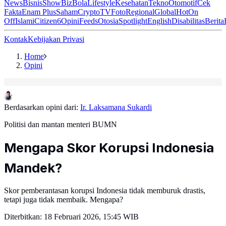
News
Bisnis
ShowBiz
Bola
Lifestyle
Kesehatan
Tekno
Otomotif
Cek
Fakta
Enam Plus
Saham
Crypto
TV
Foto
Regional
Global
Hot
On
Off
Islami
Citizen6
Opini
Feeds
Otosia
Spotlight
English
Disabilitas
Berita
Kontak
Kebijakan Privasi
Home
Opini
Berdasarkan opini dari:
Ir. Laksamana Sukardi
Politisi dan mantan menteri BUMN
Mengapa Skor Korupsi Indonesia
Mandek?
Skor pemberantasan korupsi Indonesia tidak memburuk drastis,
tetapi juga tidak membaik. Mengapa?
Diterbitkan:
18 Februari 2026, 15:45 WIB