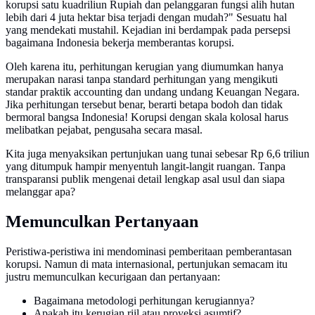
korupsi satu kuadriliun Rupiah dan pelanggaran fungsi alih hutan
lebih dari 4 juta hektar bisa terjadi dengan mudah?" Sesuatu hal
yang mendekati mustahil. Kejadian ini berdampak pada persepsi
bagaimana Indonesia bekerja memberantas korupsi.
Oleh karena itu, perhitungan kerugian yang diumumkan hanya
merupakan narasi tanpa standard perhitungan yang mengikuti
standar praktik accounting dan undang undang Keuangan Negara.
Jika perhitungan tersebut benar, berarti betapa bodoh dan tidak
bermoral bangsa Indonesia! Korupsi dengan skala kolosal harus
melibatkan pejabat, pengusaha secara masal.
Kita juga menyaksikan pertunjukan uang tunai sebesar Rp 6,6 triliun
yang ditumpuk hampir menyentuh langit-langit ruangan. Tanpa
transparansi publik mengenai detail lengkap asal usul dan siapa
melanggar apa?
Memunculkan Pertanyaan
Peristiwa-peristiwa ini mendominasi pemberitaan pemberantasan
korupsi. Namun di mata internasional, pertunjukan semacam itu
justru memunculkan kecurigaan dan pertanyaan:
Bagaimana metodologi perhitungan kerugiannya?
Apakah itu kerugian riil atau proyeksi asumtif?