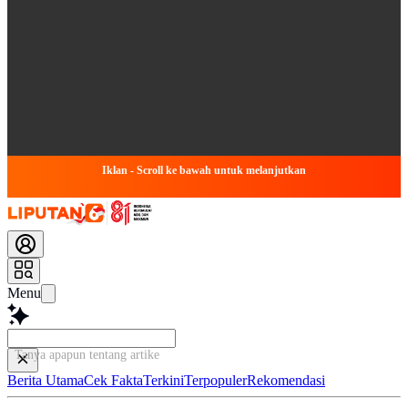
Iklan - Scroll ke bawah untuk melanjutkan
Menu
Tanya apapun tentang artikel ini...
Berita Utama
Cek Fakta
Terkini
Terpopuler
Rekomendasi