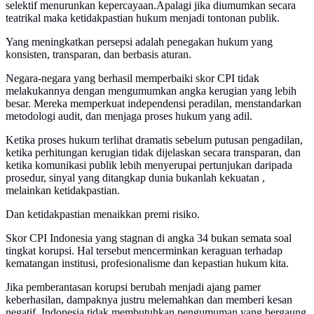
selektif menurunkan kepercayaan.Apalagi jika diumumkan secara
teatrikal maka ketidakpastian hukum menjadi tontonan publik.
Yang meningkatkan persepsi adalah penegakan hukum yang
konsisten, transparan, dan berbasis aturan.
Negara-negara yang berhasil memperbaiki skor CPI tidak
melakukannya dengan mengumumkan angka kerugian yang lebih
besar. Mereka memperkuat independensi peradilan, menstandarkan
metodologi audit, dan menjaga proses hukum yang adil.
Ketika proses hukum terlihat dramatis sebelum putusan pengadilan,
ketika perhitungan kerugian tidak dijelaskan secara transparan, dan
ketika komunikasi publik lebih menyerupai pertunjukan daripada
prosedur, sinyal yang ditangkap dunia bukanlah kekuatan ,
melainkan ketidakpastian.
Dan ketidakpastian menaikkan premi risiko.
Skor CPI Indonesia yang stagnan di angka 34 bukan semata soal
tingkat korupsi. Hal tersebut mencerminkan keraguan terhadap
kematangan institusi, profesionalisme dan kepastian hukum kita.
Jika pemberantasan korupsi berubah menjadi ajang pamer
keberhasilan, dampaknya justru melemahkan dan memberi kesan
negatif. Indonesia tidak membutuhkan pengumuman yang bergaung