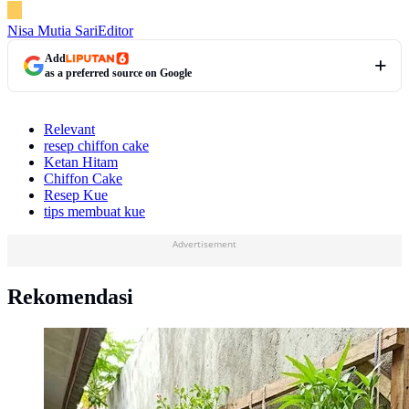
Nisa Mutia Sari
Editor
Add
as a preferred source on Google
Relevant
resep chiffon cake
Ketan Hitam
Chiffon Cake
Resep Kue
tips membuat kue
Advertisement
Rekomendasi