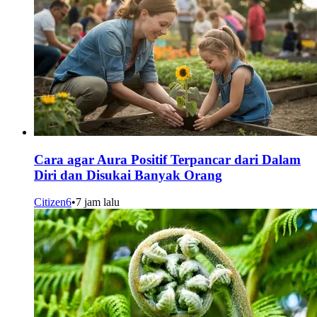
Cara agar Aura Positif Terpancar dari Dalam
Diri dan Disukai Banyak Orang
Citizen6
•
7 jam lalu