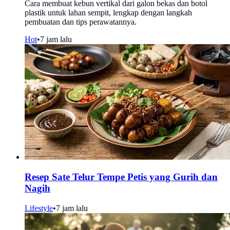
Cara membuat kebun vertikal dari galon bekas dan botol
plastik untuk lahan sempit, lengkap dengan langkah
pembuatan dan tips perawatannya.
Hot
•
7 jam lalu
Resep Sate Telur Tempe Petis yang Gurih dan
Nagih
Lifestyle
•
7 jam lalu