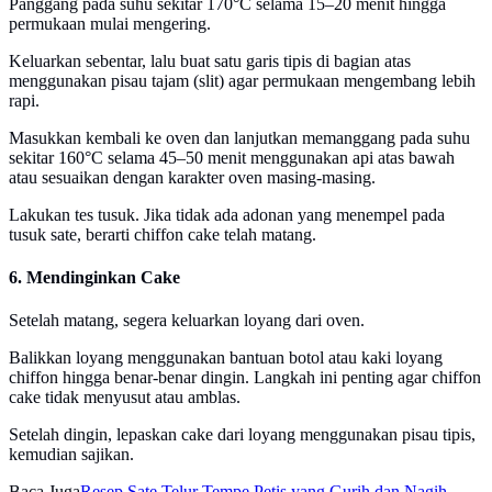
Panggang pada suhu sekitar 170°C selama 15–20 menit hingga
permukaan mulai mengering.
Keluarkan sebentar, lalu buat satu garis tipis di bagian atas
menggunakan pisau tajam (slit) agar permukaan mengembang lebih
rapi.
Masukkan kembali ke oven dan lanjutkan memanggang pada suhu
sekitar 160°C selama 45–50 menit menggunakan api atas bawah
atau sesuaikan dengan karakter oven masing-masing.
Lakukan tes tusuk. Jika tidak ada adonan yang menempel pada
tusuk sate, berarti chiffon cake telah matang.
6. Mendinginkan Cake
Setelah matang, segera keluarkan loyang dari oven.
Balikkan loyang menggunakan bantuan botol atau kaki loyang
chiffon hingga benar-benar dingin. Langkah ini penting agar chiffon
cake tidak menyusut atau amblas.
Setelah dingin, lepaskan cake dari loyang menggunakan pisau tipis,
kemudian sajikan.
Baca Juga
Resep Sate Telur Tempe Petis yang Gurih dan Nagih