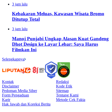
3 jam lalu
Kebakaran Meluas, Kawasan Wisata Bromo
Ditutup Total
3 jam lalu
Manoj Punjabi Ungkap Alasan Kuat Gandeng
Dhot Design ke Layar Lebar: Saya Harus
Filmkan Ini
Selengkapnya
Kontak
Redaksi
Disclaimer
Kode Etik
Pedoman Media Siber
Sitemap
Form Pengaduan
Tentang Kami
Karir
Metode Cek Fakta
Hak Jawab dan Koreksi Berita