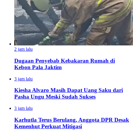
2 jam lalu
Dugaan Penyebab Kebakaran Rumah di
Kebon Pala Jaktim
3 jam lalu
Kiesha Alvaro Masih Dapat Uang Saku dari
Pasha Ungu Meski Sudah Sukses
3 jam lalu
Karhutla Terus Berulang, Anggota DPR Desak
Kemenhut Perkuat Mitigasi