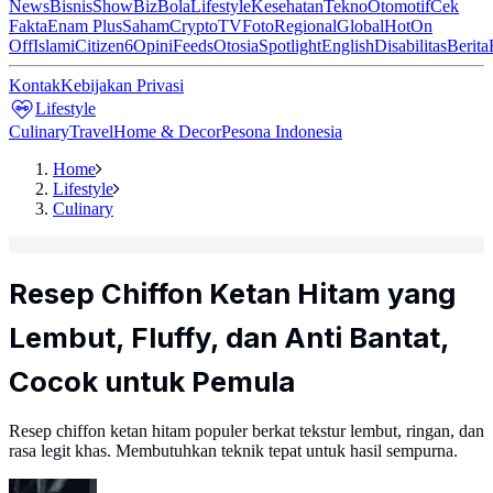
News
Bisnis
ShowBiz
Bola
Lifestyle
Kesehatan
Tekno
Otomotif
Cek
Fakta
Enam Plus
Saham
Crypto
TV
Foto
Regional
Global
Hot
On
Off
Islami
Citizen6
Opini
Feeds
Otosia
Spotlight
English
Disabilitas
Berita
Kontak
Kebijakan Privasi
Lifestyle
Culinary
Travel
Home & Decor
Pesona Indonesia
Home
Lifestyle
Culinary
Resep Chiffon Ketan Hitam yang
Lembut, Fluffy, dan Anti Bantat,
Cocok untuk Pemula
Resep chiffon ketan hitam populer berkat tekstur lembut, ringan, dan
rasa legit khas. Membutuhkan teknik tepat untuk hasil sempurna.