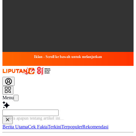
Iklan - Scroll ke bawah untuk melanjutkan
Menu
Baca
Berita Utama
Cek Fakta
Terkini
Terpopuler
Rekomendasi