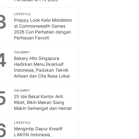
Otosia
Otosia
3
LIFESTYLE
Spotlight
Preppy Look Kate Middleton
di Commonwealth Games
Berita Terkini, Kabar Te
2026 Curi Perhatian dengan
Dan Dunia - Liputan6.
Perhiasan Favorit
English
Exploring Knowledge, T
4
CULINARY
En.Liputan6.com
Bakery Hits Singapura
Disabilitas
Hadirkan Menu Eksklusif
Disabilitas Berita Terkini
Indonesia, Padukan Teknik
Artisan dan Cita Rasa Lokal
Harian, Berita Terbaru,
Berita
5
Berita Hari Ini Politik,
CULINARY
25 Ide Bekal Kantor Anti
Health
Ribet, Bikin Makan Siang
Kabar Berita Terbaru D
Makin Semangat dan Hemat
Diet, Herbal Terbaik
Sport
6
LIFESTYLE
Berita Bola Terkini, Ja
Mengintip Dapur Kreatif
Klasemen, Hasil Liga
LAKON Indonesia,