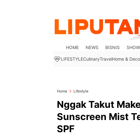
HOME
NEWS
BISNIS
SHOW
LIFESTYLE
Culinary
Travel
Home & Deco
Home
Lifestyle
Nggak Takut Makeu
Sunscreen Mist T
SPF