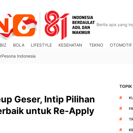
BIZ
BOLA
LIFESTYLE
KESEHATAN
TEKNO
OTOMOTIF
r
Pesona Indonesia
TOPIK
p Geser, Intip Pilihan
#
K
erbaik untuk Re-Apply
#
F
#
T
#
K