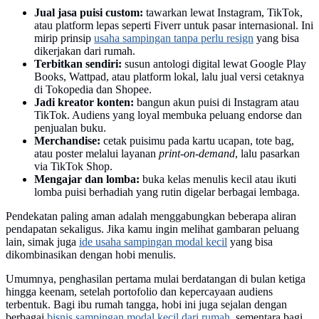
Jual jasa puisi custom:
tawarkan lewat Instagram, TikTok,
atau platform lepas seperti Fiverr untuk pasar internasional. Ini
mirip prinsip
usaha sampingan tanpa perlu resign
yang bisa
dikerjakan dari rumah.
Terbitkan sendiri:
susun antologi digital lewat Google Play
Books, Wattpad, atau platform lokal, lalu jual versi cetaknya
di Tokopedia dan Shopee.
Jadi kreator konten:
bangun akun puisi di Instagram atau
TikTok. Audiens yang loyal membuka peluang endorse dan
penjualan buku.
Merchandise:
cetak puisimu pada kartu ucapan, tote bag,
atau poster melalui layanan
print-on-demand
, lalu pasarkan
via TikTok Shop.
Mengajar dan lomba:
buka kelas menulis kecil atau ikuti
lomba puisi berhadiah yang rutin digelar berbagai lembaga.
Pendekatan paling aman adalah menggabungkan beberapa aliran
pendapatan sekaligus. Jika kamu ingin melihat gambaran peluang
lain, simak juga
ide usaha sampingan modal kecil
yang bisa
dikombinasikan dengan hobi menulis.
Umumnya, penghasilan pertama mulai berdatangan di bulan ketiga
hingga keenam, setelah portofolio dan kepercayaan audiens
terbentuk. Bagi ibu rumah tangga, hobi ini juga sejalan dengan
berbagai
bisnis sampingan modal kecil dari rumah
, sementara bagi