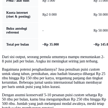
Pena / alat tulis
Rp 5.000
Rp 15.000
Kuota internet
Rp2 0.000
Rp 50.000
(riset & posting)
Buku antologi
-
Rp 50.000
referensi
Total per bulan
~Rp 35.000
~Rp 145.
Dari sisi output, seorang pemula umumnya mampu menuntaskan 2-
8 puisi jadi per bulan. Angka ini meningkat seiring jam terbang.
Bagaimana potensi penghasilannya? Jasa penulisan puisi
custom
untuk ulang tahun, pernikahan, atau hadiah biasanya dihargai Rp 25
ribu hingga Rp 150 ribu per karya, tergantung panjang dan tingkat
kerumitan. Beberapa jurnal sastra internasional bahkan membayar
per baris untuk puisi yang lolos kurasi.
Dengan asumsi konservatif 5-10 pesanan puisi
custom
seharga Rp
50 ribu per bulan, kamu bisa mengumpulkan Rp 250 ribu hingga Rp
500 ribu. Jumlah yang jauh melampaui modal awalnya, meski tetap
butuh waktu membangun reputasi.