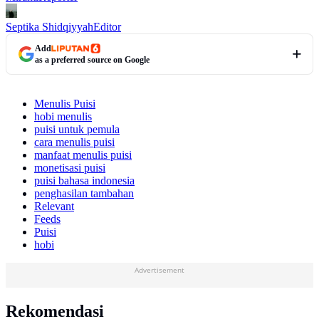
Septika Shidqiyyah
Editor
Add
as a preferred source on Google
Menulis Puisi
hobi menulis
puisi untuk pemula
cara menulis puisi
manfaat menulis puisi
monetisasi puisi
puisi bahasa indonesia
penghasilan tambahan
Relevant
Feeds
Puisi
hobi
Advertisement
Rekomendasi