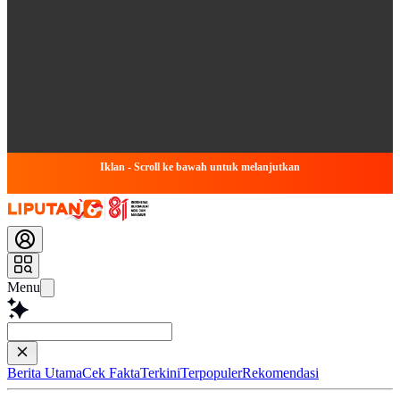
Iklan - Scroll ke bawah untuk melanjutkan
Menu
Simpulkan Artike
Berita Utama
Cek Fakta
Terkini
Terpopuler
Rekomendasi