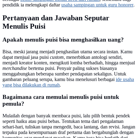
pendidik ia melengkapi daftar
usaha sampingan untuk guru honorer
.
Pertanyaan dan Jawaban Seputar
Menulis Puisi
Apakah menulis puisi bisa menghasilkan uang?
Bisa, meski jarang menjadi penghasilan utama secara instan. Kamu
dapat menjual jasa puisi
custom
, menerbitkan antologi sendiri,
menjadi kreator konten, mengikuti lomba berhadiah, hingga menjual
merchandise
bertema puisi. Penyair paling sukses biasanya
menggabungkan beberapa sumber pendapatan sekaligus. Untuk
gambaran peluang serupa, kamu bisa menelusuri berbagai
ide usaha
yang bisa dilakukan di rumah
.
Bagaimana cara memulai menulis puisi untuk
pemula?
Mulailah dengan banyak membaca puisi, lalu pilih bentuk pendek
seperti haiku atau puisi bebas. Tentukan tema dari pengalaman
sehari-hari, tuliskan tanpa mengedit, baca lantang, dan revisi. Jangan
terpaku pada kesempurnaan draf pertama dan bergabunglah dengan
komunitas agar mendapat masukan. Kamu juga bisa berlatih dari