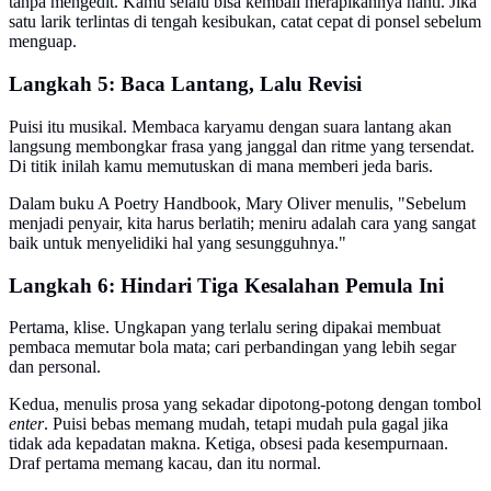
tanpa mengedit. Kamu selalu bisa kembali merapikannya nanti. Jika
satu larik terlintas di tengah kesibukan, catat cepat di ponsel sebelum
menguap.
Langkah 5: Baca Lantang, Lalu Revisi
Puisi itu musikal. Membaca karyamu dengan suara lantang akan
langsung membongkar frasa yang janggal dan ritme yang tersendat.
Di titik inilah kamu memutuskan di mana memberi jeda baris.
Dalam buku A Poetry Handbook, Mary Oliver menulis, "Sebelum
menjadi penyair, kita harus berlatih; meniru adalah cara yang sangat
baik untuk menyelidiki hal yang sesungguhnya."
Langkah 6: Hindari Tiga Kesalahan Pemula Ini
Pertama, klise. Ungkapan yang terlalu sering dipakai membuat
pembaca memutar bola mata; cari perbandingan yang lebih segar
dan personal.
Kedua, menulis prosa yang sekadar dipotong-potong dengan tombol
enter
. Puisi bebas memang mudah, tetapi mudah pula gagal jika
tidak ada kepadatan makna. Ketiga, obsesi pada kesempurnaan.
Draf pertama memang kacau, dan itu normal.