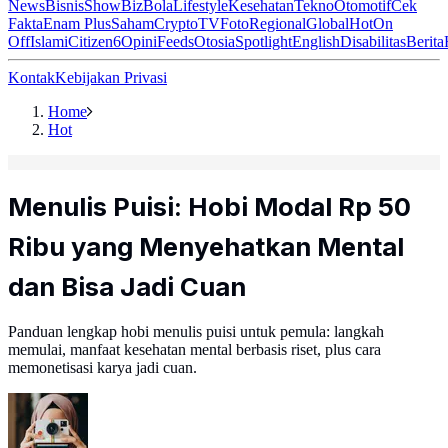
News
Bisnis
ShowBiz
Bola
Lifestyle
Kesehatan
Tekno
Otomotif
Cek
Fakta
Enam Plus
Saham
Crypto
TV
Foto
Regional
Global
Hot
On
Off
Islami
Citizen6
Opini
Feeds
Otosia
Spotlight
English
Disabilitas
Berita
Kontak
Kebijakan Privasi
Home
Hot
Menulis Puisi: Hobi Modal Rp 50
Ribu yang Menyehatkan Mental
dan Bisa Jadi Cuan
Panduan lengkap hobi menulis puisi untuk pemula: langkah
memulai, manfaat kesehatan mental berbasis riset, plus cara
memonetisasi karya jadi cuan.