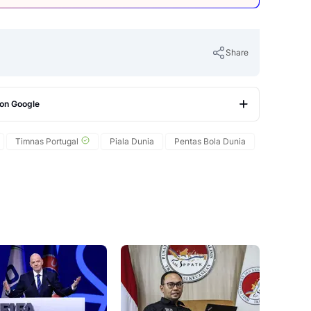
Share
 on Google
Copy Link
Timnas Portugal
Piala Dunia
Pentas Bola Dunia