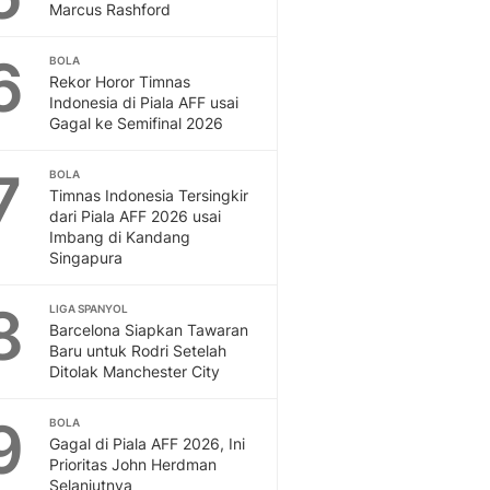
Marcus Rashford
6
BOLA
Rekor Horor Timnas
Indonesia di Piala AFF usai
Gagal ke Semifinal 2026
7
BOLA
Timnas Indonesia Tersingkir
dari Piala AFF 2026 usai
Imbang di Kandang
Singapura
8
LIGA SPANYOL
Barcelona Siapkan Tawaran
Baru untuk Rodri Setelah
Ditolak Manchester City
9
BOLA
Gagal di Piala AFF 2026, Ini
Prioritas John Herdman
Selanjutnya