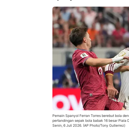
Pemain Spanyol Ferran Torres berebut bola de
pertandingan sepak bola babak 16 besar Piala Du
Senin, 6 Juli 2026. (AP Photo/Tony Gutierrez)