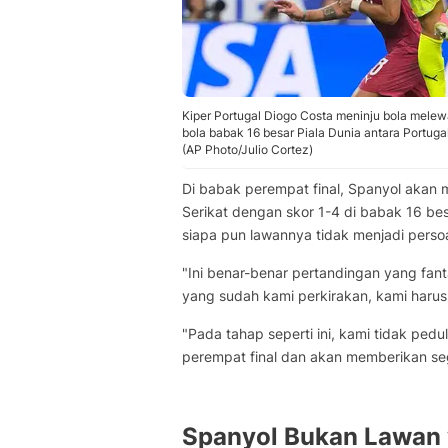
Kiper Portugal Diogo Costa meninju bola mele
bola babak 16 besar Piala Dunia antara Portugal 
(AP Photo/Julio Cortez)
Di babak perempat final, Spanyol akan
Serikat dengan skor 1-4 di babak 16 b
siapa pun lawannya tidak menjadi persoa
"Ini benar-benar pertandingan yang fanta
yang sudah kami perkirakan, kami harus b
"Pada tahap seperti ini, kami tidak pedu
perempat final dan akan memberikan seg
Spanyol Bukan Lawan