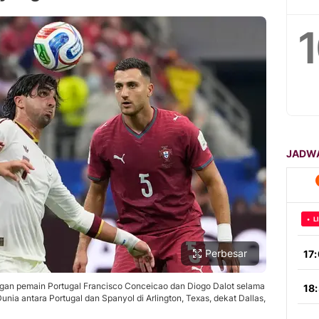
Perbesar
ngan pemain Portugal Francisco Conceicao dan Diogo Dalot selama
nia antara Portugal dan Spanyol di Arlington, Texas, dekat Dallas,