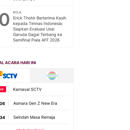
10
BOLA
Erick Thohir Berterima Kasih
kepada Timnas Indonesia:
Siapkan Evaluasi Usai
Garuda Gagal Terbang ke
Semifinal Piala AFF 2026