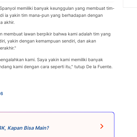
ai Spanyol memiliki banyak keunggulan yang membuat tim-
di ia yakin tim mana-pun yang berhadapan dengan
a akhir.
an membuat lawan berpikir bahwa kami adalah tim yang
diri, yakin dengan kemampuan sendiri, dan akan
rakhir."
mengalahkan kami. Saya yakin kami memiliki banyak
ng kami dengan cara seperti itu," tutup De la Fuente.
n6
BK, Kapan Bisa Main?