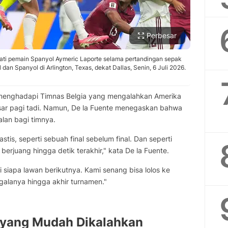
Perbesar
wati pemain Spanyol Aymeric Laporte selama pertandingan sepak
dan Spanyol di Arlington, Texas, dekat Dallas, Senin, 6 Juli 2026.
 menghadapi Timnas Belgia yang mengalahkan Amerika
esar pagi tadi. Namun, De la Fuente menegaskan bahwa
lan bagi timnya.
stis, seperti sebuah final sebelum final. Dan seperti
erjuang hingga detik terakhir," kata De la Fuente.
li siapa lawan berikutnya. Kami senang bisa lolos ke
alanya hingga akhir turnamen."
 yang Mudah Dikalahkan